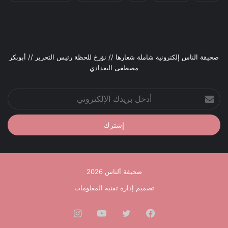
صحيقة الناس إلكترونية شاملة شعارها // نؤرخ للحظة رئيس التحرير // أبوبكر
مصطفى البغدادي
أدخل
بريدك
الإلكتروني
صحيفة ألناس 2026
تصميم إدارة تقنية المعلومات
فيسبوك
تويتر
يوتيوب
انستقرام