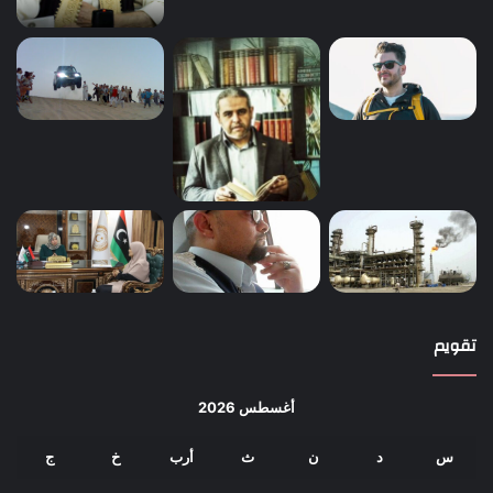
تقويم
أغسطس 2026
س
د
ن
ث
أرب
خ
ج