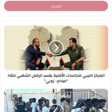
خ
ل
ب
ر
ي
د
ك
ا
ل
إ
ل
ك
ت
ر
المركز الليبي للدراسات الأمنية يفسر الرفض الشعبي للقاء
و
"صدام- زوبي"
ن
ي