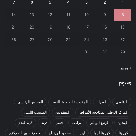
7
6
5
4
3
2
1
14
13
12
11
10
9
8
21
20
19
18
17
16
15
28
27
26
25
24
23
22
31
30
29
« يوليو
وسوم
الرئاسي
السراج
المؤسسة الوطنية للنفط
المجلس الرئاسي
المركز الوطني لمكافحة الأمراض
المفقودين
المنتخب الليبي
الهجرة
الوضع الوبائي
ترامب
حفتر
درنة
كرة القدم
كورونا
كورونا ليبيا
ليبيا
محمود أبوزنداح
مصرف ليبيا المركزي