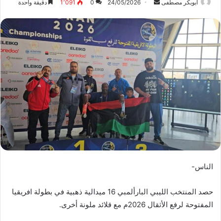
ابوبكر مصطفى
أ
24/05/2026
0
1٬091
دقيقة واحدة
ر
س
ل
ب
ر
ي
د
ا
إ
ل
ك
ت
ر
الناس-
و
ن
حصد المنتخب الليبي البارألمبي 16 ميدالية ذهبية في بطولة افريقيا
ي
ا
المفتوحة لرفع الأثقال 2026م مع قلائد ملونة أخرى.