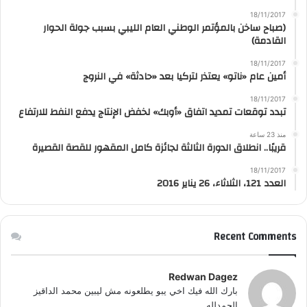
18/11/2017
(صباح ساخن بالمؤتمر الوطني العام الليبي بسبب جولة الحوار
القادمة)
18/11/2017
أمين عام «ناتو» يعتذر لتركيا بعد «حادثة» في النروج
18/11/2017
تبدد توقعات تمديد اتفاق «أوبك» لخفض الإنتاج يدفع النفط للارتفاع
منذ 23 ساعة
قريبًا.. انطلاق الدورة الثالثة لجائزة كامل المقهور للقصة القصيرة
18/11/2017
العدد 121، الثلاثاء، 26 يناير 2016
Recent Comments
Redwan Dagez
بارك الله فيك اخي يبو يطلعونه مش ليبين محمد الداقيز
الحمدلله...