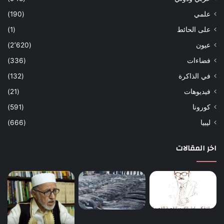
علمي
(190)
على الحائط
(1)
عيون
(2٬620)
فضاءات
(336)
في الذاكرة
(132)
فيديوهات
(21)
كورونا
(591)
ليبيا
(666)
اخر المقالات