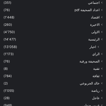
اجتماعي
(351)
اعداد الصحيفة pdf
(76)
اقتصاد
(1٬448)
الاخيرة
(260)
الاولى
(4٬750)
الرئيسية
(14٬477)
اخبار
(13٬058)
الراي
(1٬173)
الصحيفة ورقية
(76)
تقنية
(8)
ثقافة
(784)
خالد الجربوعي
(2)
رياضة
(1٬055)
عاجل
(28)
عربي ودولي
(948)