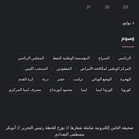
31
30
29
« يوليو
وسوم
الرئاسي
السراج
المؤسسة الوطنية للنفط
المجلس الرئاسي
المركز الوطني لمكافحة الأمراض
المفقودين
المنتخب الليبي
الهجرة
الوضع الوبائي
ترامب
حفتر
درنة
كرة القدم
كورونا
كورونا ليبيا
ليبيا
محمود أبوزنداح
مصرف ليبيا المركزي
صحيقة الناس إلكترونية شاملة شعارها // نؤرخ للحظة رئيس التحرير // أبوبكر
مصطفى البغدادي