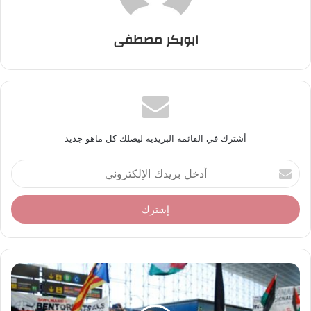
ابوبكر مصطفى
أشترك في القائمة البريدية ليصلك كل ماهو جديد
أ
د
خ
ل
ب
ر
ي
د
ك
ا