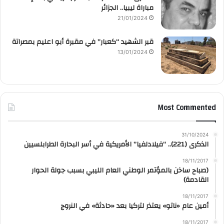
مباراة ليبيا.. الجزائر
21/01/2024
قبر الشهيد “كعبار” في مقبرة أبو اعليم بمصراتة
13/01/2024
Most Commented
31/10/2024
الذكرى (221).. “فيلادلفيا” الأمريكية في أسر البحارة الطرابلسيين
18/11/2017
(صباح ساخن بالمؤتمر الوطني العام الليبي بسبب جولة الحوار
القادمة)
18/11/2017
أمين عام «ناتو» يعتذر لتركيا بعد «حادثة» في النروج
18/11/2017