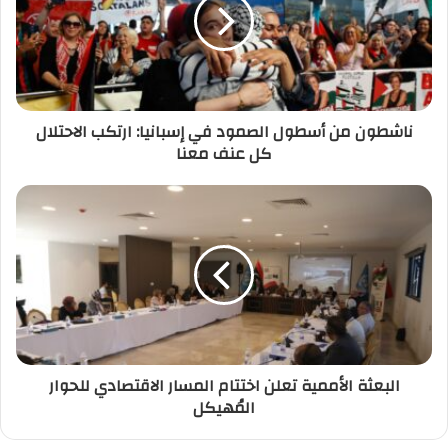
ل
إ
ل
ك
ت
ر
ناشطون من أسطول الصمود في إسبانيا: ارتكب الاحتلال
و
كل عنف معنا
ن
ي
البعثة الأممية تعلن اختتام المسار الاقتصادي للحوار
المُهيكل