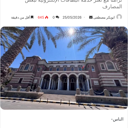
المصارف
ابوبكر مصطفى
أ
25/05/2026
0
645
أقل من دقيقة
ر
س
ل
ب
ر
ي
د
ا
إ
ل
ك
ت
ر
و
الناس-
ن
ي