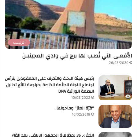
الرئيسية
الأفعـى التي نُصـب لها برج في وادي المجينيـن
26/08/2020
رئيس هيئة البحث والتعرف على المفقودين يترأس
اجتماع اللجنة الدائمة الخاصة بمراجعة نتائج تحاليل
البصمة الوراثية DNA
10/08/2022
“قرّة العنز” وماحولها..
16/02/2019
الذكرى 35 لمظاهرة الجمهور الرياضي بعد إلغاء