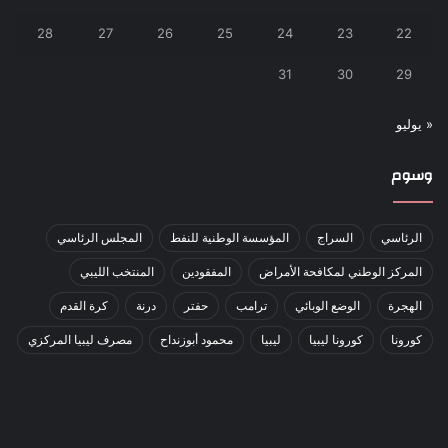
28
27
26
25
24
23
22
31
30
29
« يوليو
وسوم
الرئاسي
السراج
المؤسسة الوطنية للنفط
المجلس الرئاسي
المركز الوطني لمكافحة الأمراض
المفقودين
المنتخب الليبي
الهجرة
الوضع الوبائي
ترامب
حفتر
درنة
كرة القدم
كورونا
كورونا ليبيا
ليبيا
محمود أبوزنداح
مصرف ليبيا المركزي