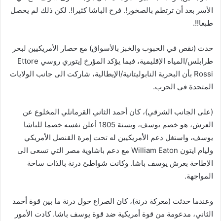
الأسر بعد أن ترتطم بالصخور!. فرح الباشا كثيرا!. لكن ذلك لم يحصل
طبعا!!.
حدث (نقص في الحبوب والخبز بالأسواق) مع حصار الأمريكيين لبحر
طرابلس/المياه الإقليمية، فيما يؤكد المؤرخ إيتوري روسي Ettore
Rossi بأن البحرية النابوليتانية/الإيطالية، شاركت الى جانب الولايات
المتحدة في الحرب.
(على الجانب الشرقي)، كان أحمد الثاني القرمانلي المخلوع عن
العرش، هو خصم يوسف، وبسنة 1805 أعلن نفسه خصما للباشا
يوسف، واستغل دعم الأمريكيين له تحت إمرة القنصل الأمريكي
وليام ايتون William Eaton مع دعم باشاوية مصر التي تسعى الى
الإطاحة بعرش يوسف باشا. وكانت شواطئ درنة بالذات ساحة
المواجهة.
وعندما حدثت (معركة درنة)، كان الصراع حول درنة ما بين قوة أحمد
الثاني، مدعومة من قوة أمريكية ضد قوة يوسف باشا. كادت الأمور