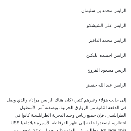
الرايس محمد بن سليمان
الرايس علي الشيشكو
الرايس محمد الداقيز
الرايس احميده ابليكتن
الريس مسعود الفروج
الرايس عبد الله حفيض
إلى جانب هؤلاء وغيرهم كثير، (كان هناك الرايس مراد)، والذي وصل
في الدفعة الثانية من الزوارق الحربية، وبصفته آمر الأسطول
الطرابلسي، فإن جميع رياس وجند البحرية الطرابلسية كانوا في
انتظاره، ليصعدوا خلفه إلى ظهر الفرقاطة الأسيرة فيلادلفيا USS
Philadelphia مطالبين في الوقت ذاته، حوالي 307 شخص من