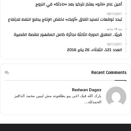
أمين عام «ناتو» يعتذر لتركيا بعد «حادثة» في النروج
18/11/2017
تبدد توقعات تمديد اتفاق «أوبك» لخفض الإنتاج يدفع النفط للارتفاع
منذ 18 ساعة
قريبًا.. انطلاق الدورة الثالثة لجائزة كامل المقهور للقصة القصيرة
18/11/2017
العدد 121، الثلاثاء، 26 يناير 2016
Recent Comments
Redwan Dagez
بارك الله فيك اخي يبو يطلعونه مش ليبين محمد الداقيز
الحمدلله...