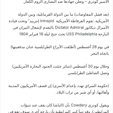
الأسير كودري – وتعلن جهادها ضد النصارى الروم الكفار.
(بعد فشل المفاوضات) ما بين الدولة القرمانلية، وبين الدولة
الأمريكية. تقوم الفرقاطة الأمريكية Intrepid إنتربيد” وتحت قيادة
الأميرال ديكاتور Dictator Admiral بالتقدم لإشعال النيران في
البارجة USS Philadelphia تحت جنح ليلة 18 فبراير 1804
في يوم 28 أغسطس (أطلقت الأبراج الطرابلسية عنان مدفعيتها)
باتجاه البحر
وخلال يوم 30 أغسطس (تتناثر جثثت الجنود البحارة الأمريكيين)
وتصل الشاطئ الطرابلسي
(حكومة السراي تهدد بإعدام الأسرى) إن قصف الأمريكيون المدينة
وأهاليها، أو أي شبر من تراب البلاد.
ويقول كودري Cowdery بأن (الباشا كان يقف عند تنبؤات
المرابطين). وقد تنبأ كبير المرابطية بأن بارجة أخرى سوف تقع في