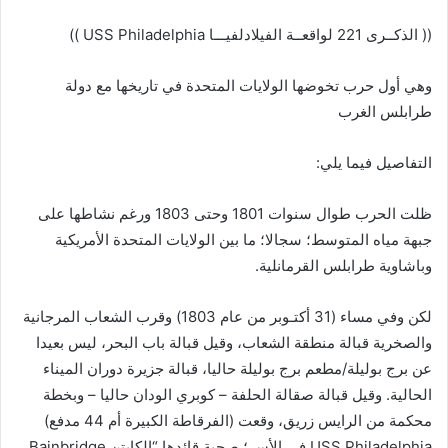
(( الذكــرى 221 لواقعــة الفيلادلفيـــا USS Philadelphia ))
وهي أول حرب تخوضها الولايات المتحدة في تاريخها مع دولة
طرابلس الغرب
التفاصيل فيما يلي:
ظلت الحرب طوال سنوات 1801 وحتى 1803 ورغم نشاطها على
جبهة مياه المتوسط؛ سجالا؛ ما بين الولايات المتحدة الأمريكية
وباشاوية طرابلس القرمانلية.
لكن وفي مساء (31 أكتـوبر من عام 1803) وقرب الشعاب المرجانية
والصخرية قبالة منطقة الشعاب، وقيل قبالة باب البحر، ليس بعيدا
عن برج بوليلة/مطعم برج بوليلة حاليا، قبالة جزيرة دوران الميناء
الحالية. وقيل قبالة صقالة الحلفة – كوبري الودان حاليا – وبخطة
محكمة من الرايس زريق، وقعت (الفرقاطة الكبيرة أم 44 مدفع)
USS Philadelphia في الأسر؛ صحبة قائدها “الكابتن Bainbridge