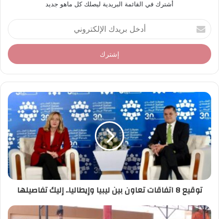
أشترك في القائمة البريدية ليصلك كل ماهو جديد
أ
د
خ
ل
ب
ر
ي
د
ك
ا
ل
إ
ل
ك
ت
ر
توقيع 8 اتفاقات تعاون بين ليبيا وإيطاليا.. إليك تفاصيلها
و
ن
ي