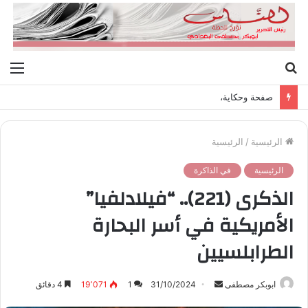
بحث
الق
عن
صفحة وحكاية،
الرئيسية
/
الرئيسية
الرئيسية
في الذاكرة
الذكرى (221).. “فيلادلفيا”
الأمريكية في أسر البحارة
الطرابلسيين
ابوبكر مصطفى
أ
31/10/2024
1
19٬071
4 دقائق
ر