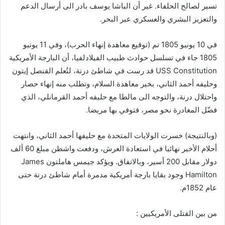
تسير لصالح الحلفاء. غير أن الباشا يوسف بادر الى أرسال الدعم
والتعزيز البشري والعسكري عبر البحر.
في 10 يونيو 1805 تم (توقيع معاهدة إنهاء الحرب)، وفي 11 يونيو
1805 جاء في تسلسل حوادث طبيب الفيلادلفيا، أن البارجة الأمريكية
USS Constitution قد رست في شاطئ درنة، لتُعلم القنصل إيتون
وحليفه أحمد الثاني، بخبر معاهدة السلام، وتطلب منه إنهاء حصار
واحتلال درنة، والتوجه الى مالطا مع حليفه أحمد القرمانلي، الذي
فضّل المغادرة نحو مصر، فتوفي بها مريضا.
(وبالنتيجة) خسرت الولايات المتحدة مع حليفها أحمد الثاني، وانتهت
أحلام الأخير نهائيا في استعادة العرش، ودفعت واشطن مبلغ 60 ألف
دولار مقابل 200 أسير، وبالاتفاق. ويؤكد جيمس هاملتون James
Hamilton وجود بقايا بارجة أمريكية مدمرة أمام شاطئ درنة حتى
عام 1852م.
من بين القتلى الأمريكيين :