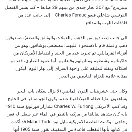
بينبريدج” مع 307 بحار جندي من بينهم 29 ضابط – كما يشير القنصل
الفرنسي شاغلي فيغو Charles Féraud – إلى جانب عدد من
قاذفات اللهب والمدافع .
الى جانب (صناديق من الذهب والعملات والوثائق والفضة)، صندوقين
ذهب وعملة قام بالاستحواذ عليهما: مصطفى بوشاقور، وهو من
أقرباء القرمانلي. تم تجريد عدد من الجند والضباط الأمريكان من
جاكيتاتهم وشنطهم ومناديلهم وقبعاتهم، أما عمود الصاري، فقد تم
افتكاكه ونقله لتعليقه على واجهة السراي إلى نهار اليوم. ليكون
بمثابة علامة للغزاة القادمين من البحر.
وكان حتى عشرينيات القرن الماضي (لا يزال سكان باب البحر
يشاهدون بقايا حطام الفيلادلفيا) عندما يكون الجو صافيا في الخليج..
وقد كتب الأمريكي Charles W. Furlong تشارلز فورلونغ سنة 1910
بأنه كان يشاهد بقاياها من مركبه بالنظر في الماء عبر سطل له قعر
زجاجي.. وكانت القاصة الأمريكية مابل تود Mabel Todd قد أكدت
في كتابها بأنها التقطت قاعدة من السفينة، تقول سنة 1905 أنها