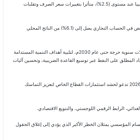
في العام 2026 رجح الإفريقي للتنمية استقرار التضخم في ليبيا عند مستوى (2.5%)، متأثرا بتغييرات سعر الصرف وتقلبات
كما توقع تحقيق فائض في الميزانية العامة بنسبة (2.2%) وفائض في الحساب التجاري يصل إلى (6.1%) من الناتج المحلي
وبناء على هذه المعطيات أكد التقرير أن ليبيا تحتاج إلى تمويلات سنوية حرجة حتى عام 2030م، لتلبية أهداف التنمية المستدامة
تماد المطلق على النفط عبر توسيع القاعدة الضريبية، وتحسين آليات
وفي هذا الصدد أطلق البنك الإفريقي وثيقة توجيهية في مايو 2026 تدعو لحشد استثمارات القطاع الخاص لتعزيز التماسك
غذائي، الرابط الرقمي اللوجستي، والتنويع الاقتصادي.
ام المؤسسي يمثلان الخطر الأكبر الذي يؤدي إلى إغلاق الحقول