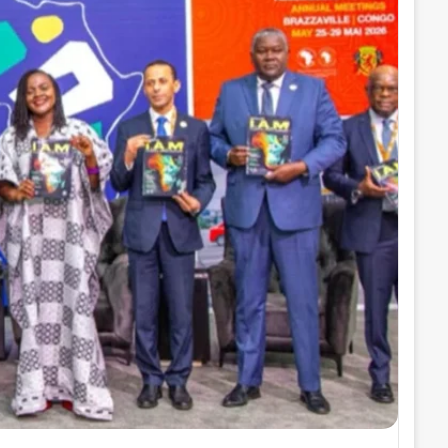
ا
إ
ل
ك
ت
ر
و
ن
ي
ا