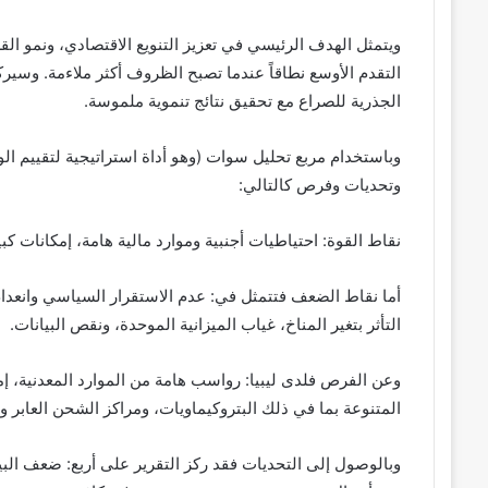
ويتمثل الهدف الرئيسي في تعزيز التنويع الاقتصادي، ونمو ا
التقدم الأوسع نطاقاً عندما تصبح الظروف أكثر ملاءمة. وسيرك
الجذرية للصراع مع تحقيق نتائج تنموية ملموسة.
وباستخدام مربع تحليل سوات (وهو أداة استراتيجية لتقييم ال
وتحديات وفرص كالتالي:
نقاط القوة: احتياطيات أجنبية وموارد مالية هامة، إمكانات كب
أما نقاط الضعف فتتمثل في: عدم الاستقرار السياسي وانعدام ا
التأثر بتغير المناخ، غياب الميزانية الموحدة، ونقص البيانات.
وعن الفرص فلدى ليبيا: رواسب هامة من الموارد المعدنية، إمك
المتنوعة بما في ذلك البتروكيماويات، ومراكز الشحن العابر و
وبالوصول إلى التحديات فقد ركز التقرير على أربع: ضعف ال