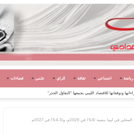
رياضة
اجتماعي
ثقافة
الراي
علمي
فضاءات
ً في ليبيا بين الاستقلال والانقلاب (1951 – 1969)
بنسبة (4%) في 2026م، و(4.3%) في 2027م