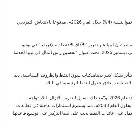
توقع البنك الإفريقي للتنمية ان يحقق الناتج المحلي في ليبيا نموا بنسبة (4%) خلال العام 2026م. مدفوعا بالانتعاش التدريجي
 بشأن ليبيا عبر تقرير “الآفاق الاقتصادية لإفريقيا” في يونيو
2026، وجاءت كامتداد لتقرير التركيز الوطني لليبيا الصادر في ديسمبر 2025، تحت عنوان “تحسين رأس المال في ليبيا لخدمة
ي ليبيا سيتأثر بشكل كبير بديناميكيات سوق النفط والظروف السياسية، بعد
وتوقع أن يصل معدل النمو إلى (12.4%) في عام 2025، و(4%) عام 2026. و”مع ذلك –يقول التقرير- لاتزال البلاد تواجه
احتياجات تمويلية تنموية سنوية حرجة تبلغ (39.3) مليار دولار بحلول العام 2030م، مما يستلزم استثمارات عاجلة في قطاعات
عتماد على عائدات النفط يجب على ليبيا التركيز على توسيع قاعدتها