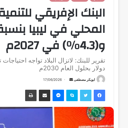
البنك الإفريقي للتنمية
و(4.3%) في 2027م
دولار بحلول العام 2030م
ابوبكر مصطفى
أ
17/06/2026
ر
فيسبوك
تويتر
سكايب
ماسنجر
مشاركة عبر البريد
طباعة
س
ل
ب
ر
ي
د