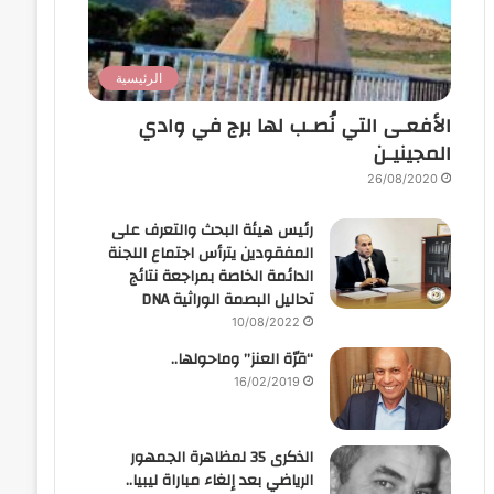
الرئيسية
الأفعـى التي نُصـب لها برج في وادي
المجينيـن
26/08/2020
رئيس هيئة البحث والتعرف على
المفقودين يترأس اجتماع اللجنة
الدائمة الخاصة بمراجعة نتائج
تحاليل البصمة الوراثية DNA
10/08/2022
“قرّة العنز” وماحولها..
16/02/2019
الذكرى 35 لمظاهرة الجمهور
الرياضي بعد إلغاء مباراة ليبيا..