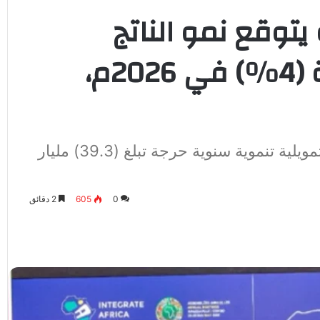
 يتوقع نمو الناتج
المحلي في ليبيا بنسبة (4%) في 2026م،
تقرير للبنك: لاتزال البلاد تواجه احتياجات تمويلية تنموية سنوية حرجة تبلغ (39.3) مليار
0
605
2 دقائق