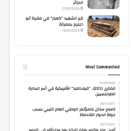
الجزائر
21/01/2024
قبر الشهيد “كعبار” في مقبرة أبو
اعليم بمصراتة
13/01/2024
Most Commented
31/10/2024
الذكرى (221).. “فيلادلفيا” الأمريكية في أسر البحارة
الطرابلسيين
18/11/2017
(صباح ساخن بالمؤتمر الوطني العام الليبي بسبب
جولة الحوار القادمة)
18/11/2017
أمين عام «ناتو» يعتذر لتركيا بعد «حادثة» في النروج