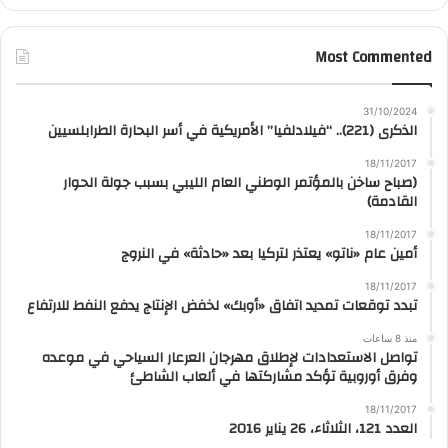
Most Commented
31/10/2024
الذكرى (221).. “فيلادلفيا” الأمريكية في أسر البحارة الطرابلسيين
18/11/2017
(صباح ساخن بالمؤتمر الوطني العام الليبي بسبب جولة الحوار
القادمة)
18/11/2017
أمين عام «ناتو» يعتذر لتركيا بعد «حادثة» في النروج
18/11/2017
تبدد توقعات تمديد اتفاق «أوبك» لخفض الإنتاج يدفع النفط للارتفاع
منذ 8 ساعات
تواصل الاستعدادات لإطلاق مهرجان العرعار السياحي في موعده
وفرق أوروبية تؤكد مشاركتها في ألعاب الشاطئ
18/11/2017
العدد 121، الثلاثاء، 26 يناير 2016