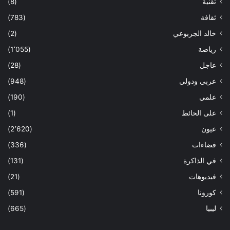
تقنية
(8)
ثقافة
(783)
خالد الجربوعي
(2)
رياضة
(1٬055)
عاجل
(28)
عربي ودولي
(948)
علمي
(190)
على الحائط
(1)
عيون
(2٬620)
فضاءات
(336)
في الذاكرة
(131)
فيديوهات
(21)
كورونا
(591)
ليبيا
(665)