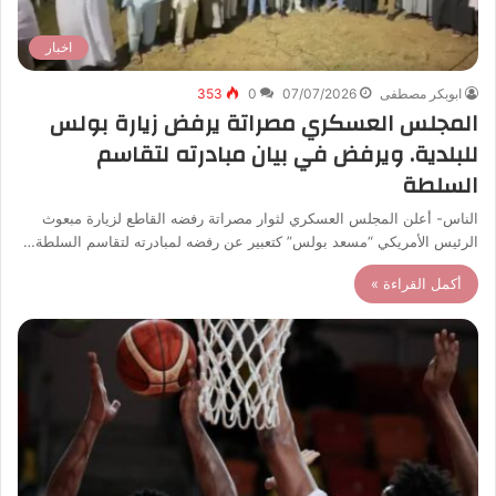
اخبار
ابوبكر مصطفى
07/07/2026
0
353
المجلس العسكري مصراتة يرفض زيارة بولس
للبلدية. ويرفض في بيان مبادرته لتقاسم
السلطة
الناس- أعلن المجلس العسكري لثوار مصراتة رفضه القاطع لزيارة مبعوث
الرئيس الأمريكي “مسعد بولس” كتعبير عن رفضه لمبادرته لتقاسم السلطة…
أكمل القراءة »