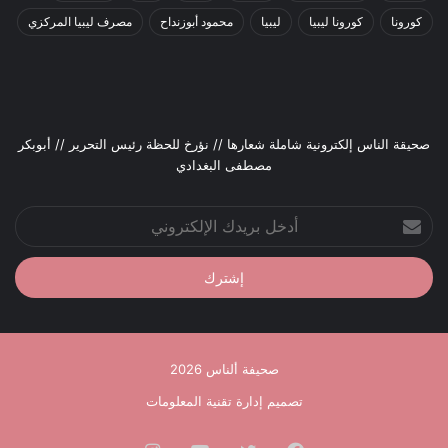
كورونا
كورونا ليبيا
ليبيا
محمود أبوزنداح
مصرف ليبيا المركزي
صحيقة الناس إلكترونية شاملة شعارها // نؤرخ للحظة رئيس التحرير // أبوبكر
مصطفى البغدادي
أدخل
بريدك
الإلكتروني
صحيفة ألناس 2026
تصميم إدارة تقنية المعلومات