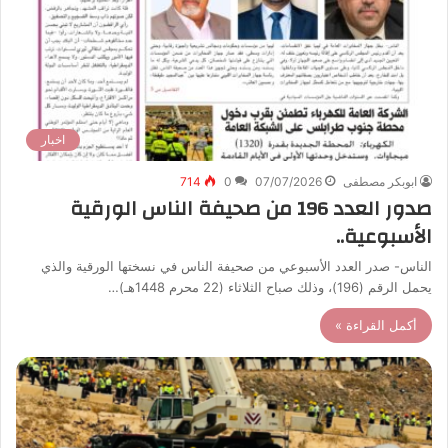
اخبار
ابوبكر مصطفى
07/07/2026
0
714
صدور العدد 196 من صحيفة الناس الورقية
الأسبوعية..
الناس- صدر العدد الأسبوعي من صحيفة الناس في نسختها الورقية والذي
يحمل الرقم (196)، وذلك صباح الثلاثاء (22 محرم 1448هـ)…
أكمل القراءة »