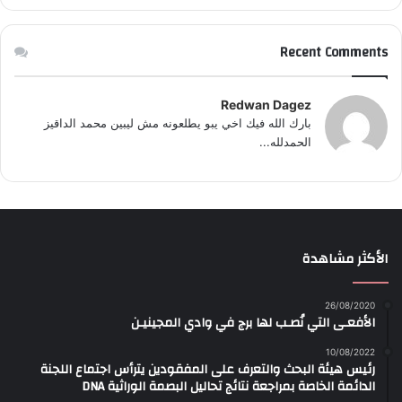
Recent Comments
Redwan Dagez
بارك الله فيك اخي يبو يطلعونه مش ليبين محمد الداقيز
الحمدلله...
الأكثر مشاهدة
26/08/2020
الأفعـى التي نُصـب لها برج في وادي المجينيـن
10/08/2022
رئيس هيئة البحث والتعرف على المفقودين يترأس اجتماع اللجنة
الدائمة الخاصة بمراجعة نتائج تحاليل البصمة الوراثية DNA