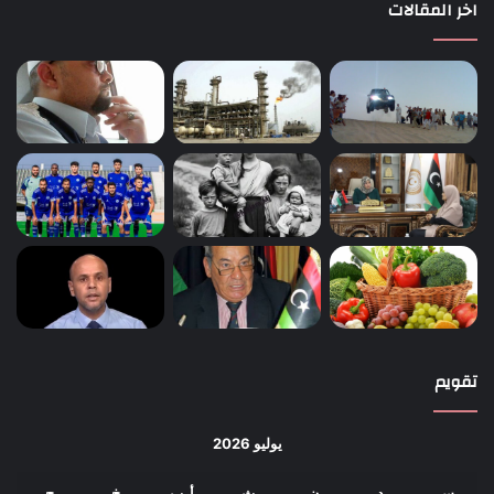
اخر المقالات
تقويم
يوليو 2026
س
د
ن
ث
أرب
خ
ج