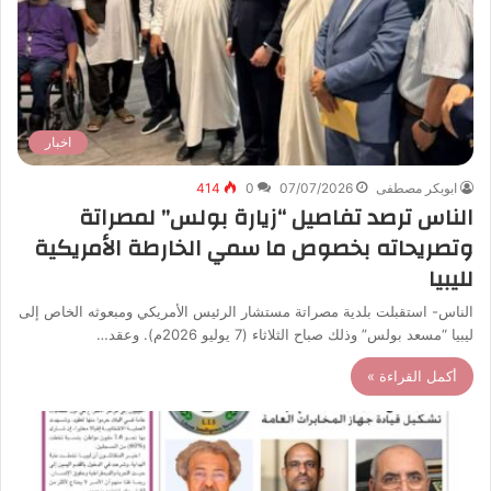
اخبار
ابوبكر مصطفى
07/07/2026
0
414
الناس ترصد تفاصيل “زيارة بولس” لمصراتة
وتصريحاته بخصوص ما سمي الخارطة الأمريكية
لليبيا
الناس- استقبلت بلدية مصراتة مستشار الرئيس الأمريكي ومبعوثه الخاص إلى
ليبيا “مسعد بولس” وذلك صباح الثلاثاء (7 يوليو 2026م). وعقد…
أكمل القراءة »