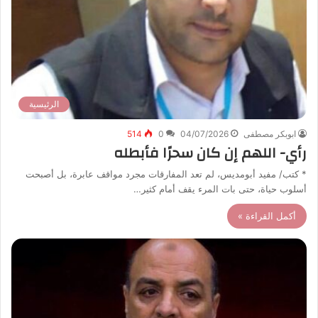
الرئيسية
ابوبكر مصطفى
04/07/2026
0
514
رأي- اللهم إن كان سحرًا فأبطله
* كتب/ مفيد أبومديس، لم تعد المفارقات مجرد مواقف عابرة، بل أصبحت
أسلوب حياة، حتى بات المرء يقف أمام كثير…
أكمل القراءة »