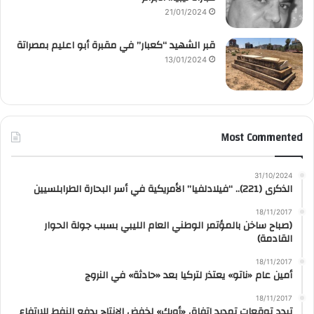
21/01/2024
قبر الشهيد “كعبار” في مقبرة أبو اعليم بمصراتة
13/01/2024
Most Commented
31/10/2024
الذكرى (221).. “فيلادلفيا” الأمريكية في أسر البحارة الطرابلسيين
18/11/2017
(صباح ساخن بالمؤتمر الوطني العام الليبي بسبب جولة الحوار
القادمة)
18/11/2017
أمين عام «ناتو» يعتذر لتركيا بعد «حادثة» في النروج
18/11/2017
تبدد توقعات تمديد اتفاق «أوبك» لخفض الإنتاج يدفع النفط للارتفاع