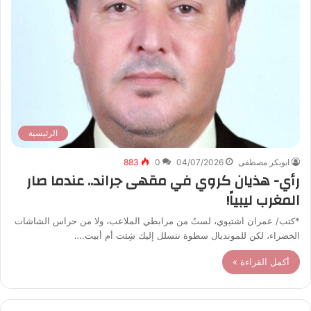
الرئيسية
ابوبكر مصطفى
04/07/2026
0
883
رأي- هذيان كروي في مقهى جراند.. عندما صار
المغرب ليبياً!
*كتب/ عمران اشتيوي، لستُ من مرابطي الملاعب، ولا من حراس الشاشات
الخضراء، لكن للمونديال سطوة تتسلل إليك شِئت أم أبيت.…
أكمل القراءة »