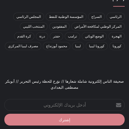
الرئاسي
السراج
المؤسسة الوطنية للنفط
المجلس الرئاسي
المركز الوطني لمكافحة الأمراض
المفقودين
المنتخب الليبي
الهجرة
الوضع الوبائي
ترامب
حفتر
درنة
كرة القدم
كورونا
كورونا ليبيا
ليبيا
محمود أبوزنداح
مصرف ليبيا المركزي
صحيقة الناس إلكترونية شاملة شعارها // نؤرخ للحظة رئيس التحرير // أبوبكر
مصطفى البغدادي
أدخل
بريدك
الإلكتروني