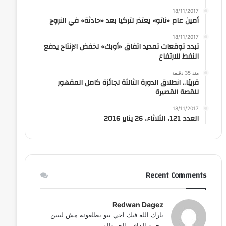
18/11/2017
أمين عام «ناتو» يعتذر لتركيا بعد «حادثة» في النروج
18/11/2017
تبدد توقعات تمديد اتفاق «أوبك» لخفض الإنتاج يدفع
النفط للارتفاع
منذ 35 دقيقة
قريبًا.. انطلاق الدورة الثالثة لجائزة كامل المقهور
للقصة القصيرة
18/11/2017
العدد 121، الثلاثاء، 26 يناير 2016
Recent Comments
Redwan Dagez
بارك الله فيك اخي يبو يطلعونه مش ليبين
محمد الداقيز الحمدلله...