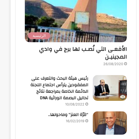
الرئيسية
الأفعـى التي نُصـب لها برج في وادي
المجينيـن
26/08/2020
رئيس هيئة البحث والتعرف على
المفقودين يترأس اجتماع اللجنة
الدائمة الخاصة بمراجعة نتائج
تحاليل البصمة الوراثية DNA
10/08/2022
“قرّة العنز” وماحولها..
16/02/2019