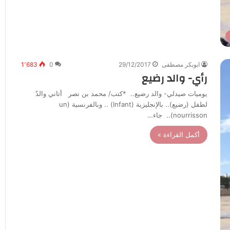
ابوبكر مصطفى
29/12/2017
0
1٬683
رأي- والد رضيع
يوميات صيدلي- والد رضيع.. *كتب/ محمد بن نصر أتاني والدٌ
لطفل (رضيع).. بالإنجليزية (Infant) .. وبالفرنسية (un
nourrisson).. جاء…
أكمل القراءة »