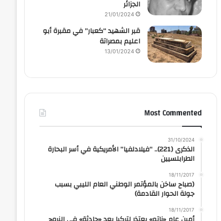
الجزائر
21/01/2024
قبر الشهيد “كعبار” في مقبرة أبو
اعليم بمصراتة
13/01/2024
Most Commented
31/10/2024
الذكرى (221).. “فيلادلفيا” الأمريكية في أسر البحارة
الطرابلسيين
18/11/2017
(صباح ساخن بالمؤتمر الوطني العام الليبي بسبب
جولة الحوار القادمة)
18/11/2017
أمين عام «ناتو» يعتذر لتركيا بعد «حادثة» في النروج