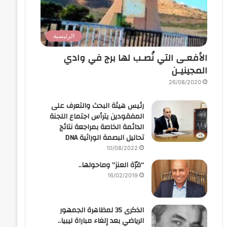
الرئيسية
الأفعـى التي نُصـب لها برج في وادي
المجينيـن
26/08/2020
رئيس هيئة البحث والتعرف على
المفقودين يترأس اجتماع اللجنة
الدائمة الخاصة بمراجعة نتائج
تحاليل البصمة الوراثية DNA
10/08/2022
“قرّة العنز” وماحولها..
16/02/2019
الذكرى 35 لمظاهرة الجمهور
الرياضي بعد إلغاء مباراة ليبيا..