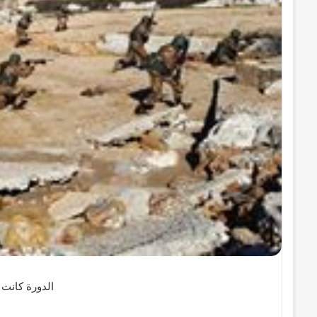
ر
و
ن
ي
ا
الدورة كانت ا