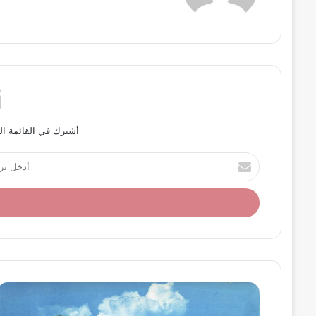
أشترك في القائمة ال
أ
د
خ
ل
ب
ر
ي
د
ك
ا
ل