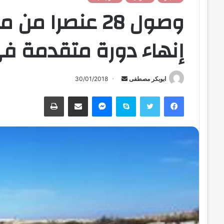
وصول 28 عنصرا م
إنهاء دورة متقدمة في 
ابوبكر مصطفى
أ
30/01/2018
ر
فيسبوك
تويتر
سكايب
ماسنجر
مشاركة عبر البريد
طباعة
س
ل
ب
ر
ي
د
ا
إ
ل
ك
ت