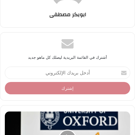
ابوبكر مصطفى
أشترك في القائمة البريدية ليصلك كل ماهو جديد
أ
د
خ
ل
ب
ر
ي
د
ك
ا
ل