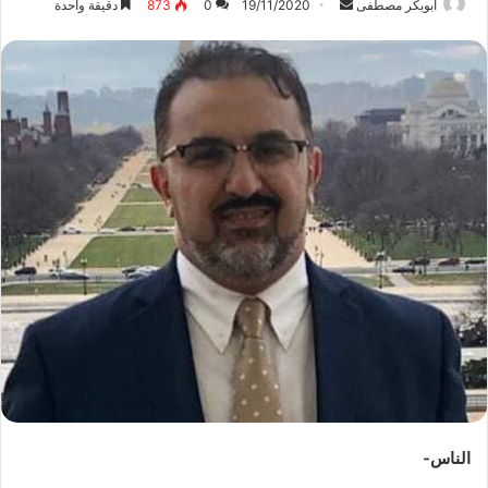
ابوبكر مصطفى
أ
19/11/2020
0
873
دقيقة واحدة
ر
س
ل
ب
ر
ي
د
ا
إ
ل
ك
ت
ر
و
ن
ي
ا
الناس-