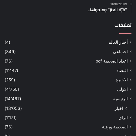
16/02/2019
“قرّة العنز” وماحولها..
تصنيفات
أخبار العالم
(4)
اجتماعي
(349)
اعداد الصحيفة pdf
(76)
اقتصاد
(1٬447)
الاخيرة
(259)
الاولى
(4٬750)
الرئيسية
(14٬467)
اخبار
(13٬053)
الراي
(1٬171)
الصحيفة ورقية
(76)