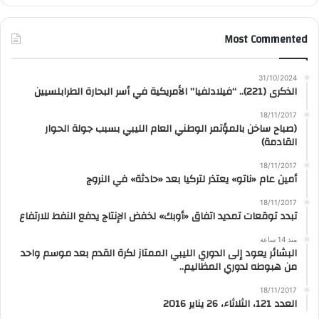
Most Commented
31/10/2024
الذكرى (221).. “فيلادلفيا” الأمريكية في أسر البحارة الطرابلسيين
18/11/2017
(صباح ساخن بالمؤتمر الوطني العام الليبي بسبب جولة الحوار
القادمة)
18/11/2017
أمين عام «ناتو» يعتذر لتركيا بعد «حادثة» في النروج
18/11/2017
تبدد توقعات تمديد اتفاق «أوبك» لخفض الإنتاج يدفع النفط للارتفاع
منذ 14 ساعة
البشائر يعود إلى الدوري الليبي الممتاز لكرة القدم بعد موسم واحد
من هبوطه لدوري المظاليم..
18/11/2017
العدد 121، الثلاثاء، 26 يناير 2016