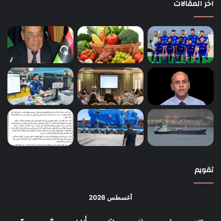
اخر المقالات
تقويم
أغسطس 2026
س
د
ن
ث
أرب
خ
ج