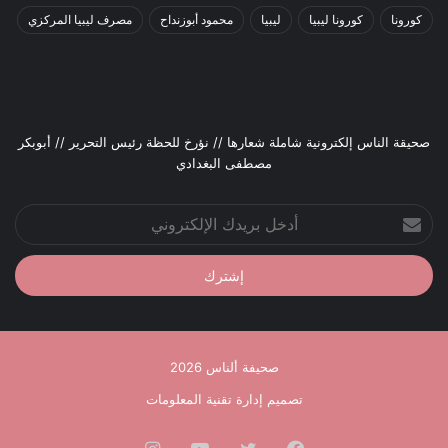
كورونا
كورونا ليبيا
ليبيا
محمود أبوزنداح
مصرف ليبيا المركزي
صحيقة الناس إلكترونية شاملة شعارها // نؤرخ للحظة رئيس التحرير // أبوبكر
مصطفى البغدادي
أدخل
بريدك
الإلكتروني
صحيفة ألناس 2026
تصميم إدارة تقنية المعلومات