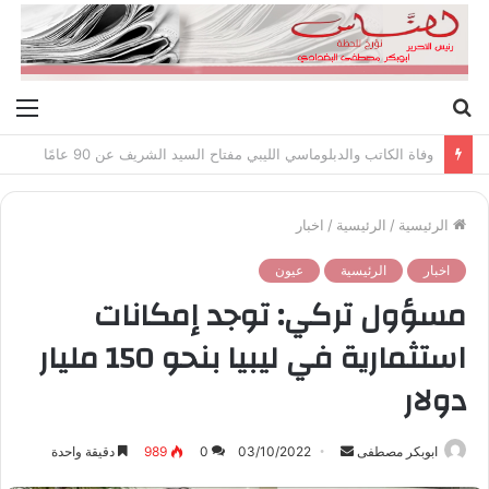
بحث
الق
عن
وفاة الكاتب والدبلوماسي الليبي مفتاح السيد الشريف عن 90 عامًا
الرئيسية
/
الرئيسية
/
اخبار
اخبار
الرئيسية
عيون
مسؤول تركي: توجد إمكانات
استثمارية في ليبيا بنحو 150 مليار
دولار
ابوبكر مصطفى
أ
03/10/2022
0
989
دقيقة واحدة
ر