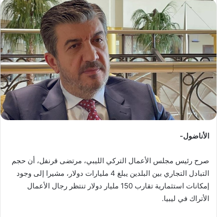
س
ل
ب
ر
ي
د
ا
إ
ل
ك
ت
ر
الأناضول-
و
ن
صرح رئيس مجلس الأعمال التركي الليبي، مرتضى قرنفل، أن حجم
ي
التبادل التجاري بين البلدين يبلغ 4 مليارات دولار، مشيرا إلى وجود
ا
إمكانات استثمارية تقارب 150 مليار دولار تنتظر رجال الأعمال
الأتراك في ليبيا.