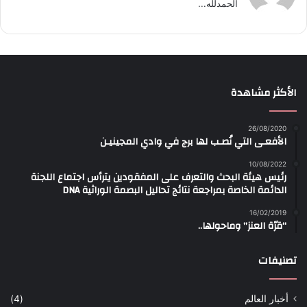
الحمدلله...
الأكثر مشاهدة
26/08/2020
الأفعـى التي نُصـب لها برج في وادي المجينيـن
10/08/2022
رئيس هيئة البحث والتعرف على المفقودين يترأس اجتماع اللجنة
الدائمة الخاصة بمراجعة نتائج تحاليل البصمة الوراثية DNA
16/02/2019
“قرّة العنز” وماحولها..
تصنيفات
أخبار العالم
(4)