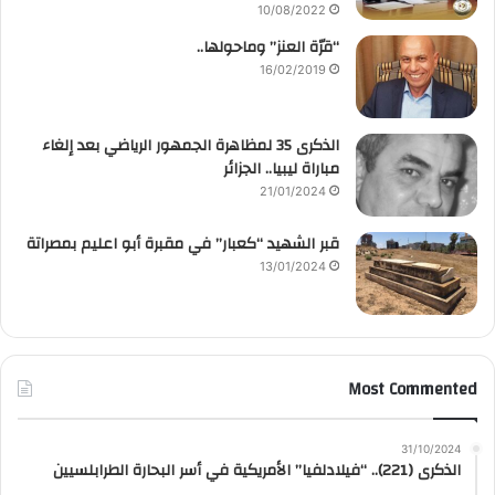
10/08/2022
“قرّة العنز” وماحولها..
16/02/2019
الذكرى 35 لمظاهرة الجمهور الرياضي بعد إلغاء
مباراة ليبيا.. الجزائر
21/01/2024
قبر الشهيد “كعبار” في مقبرة أبو اعليم بمصراتة
13/01/2024
Most Commented
31/10/2024
الذكرى (221).. “فيلادلفيا” الأمريكية في أسر البحارة الطرابلسيين