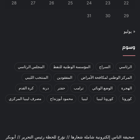
28
27
26
25
24
23
22
31
30
29
« يوليو
وسوم
الرئاسي
السراج
المؤسسة الوطنية للنفط
المجلس الرئاسي
المركز الوطني لمكافحة الأمراض
المفقودين
المنتخب الليبي
الهجرة
الوضع الوبائي
ترامب
حفتر
درنة
كرة القدم
كورونا
كورونا ليبيا
ليبيا
محمود أبوزنداح
مصرف ليبيا المركزي
صحيقة الناس إلكترونية شاملة شعارها // نؤرخ للحظة رئيس التحرير // أبوبكر