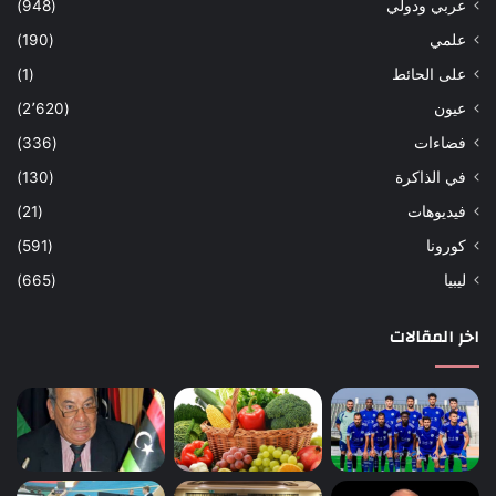
عربي ودولي
(948)
علمي
(190)
على الحائط
(1)
عيون
(2٬620)
فضاءات
(336)
في الذاكرة
(130)
فيديوهات
(21)
كورونا
(591)
ليبيا
(665)
اخر المقالات