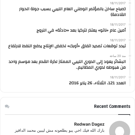
18/11/2017
(صباح ساخن بالمؤتمر الوطني العام الليبي بسبب جولة الحوار
القادمة)
18/11/2017
أمين عام «ناتو» يعتذر لتركيا بعد «حادثة» في النروج
18/11/2017
تبدد توقعات تمديد اتفاق «أوبك» لخفض الإنتاج يدفع النفط للارتفاع
منذ 20 ساعة
البشائر يعود إلى الدوري الليبي الممتاز لكرة القدم بعد موسم واحد
من هبوطه لدوري المظاليم..
18/11/2017
العدد 121، الثلاثاء، 26 يناير 2016
Recent Comments
Redwan Dagez
بارك الله فيك اخي يبو يطلعونه مش ليبين محمد الداقيز