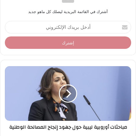
أشترك في القائمة البريدية ليصلك كل ماهو جديد
أ
د
خ
ل
ب
ر
ي
د
ك
ا
ل
إ
ل
ك
ت
ر
مباحثات أوروبية ليبية حول جهود إنجاح المصالحة الوطنية
و
ن