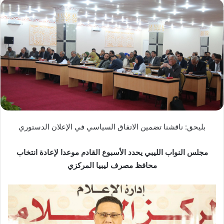
س
ل
ب
ر
ي
د
ا
إ
ل
ك
بليحق: ناقشنا تضمين الاتفاق السياسي في الإعلان الدستوري
ت
ر
و
مجلس النواب الليبي يحدد الأسبوع القادم موعدا لإعادة انتخاب
ن
محافظ مصرف ليبيا المركزي
ي
ا