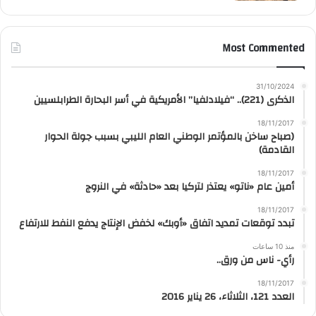
Most Commented
31/10/2024
الذكرى (221).. “فيلادلفيا” الأمريكية في أسر البحارة الطرابلسيين
18/11/2017
(صباح ساخن بالمؤتمر الوطني العام الليبي بسبب جولة الحوار
القادمة)
18/11/2017
أمين عام «ناتو» يعتذر لتركيا بعد «حادثة» في النروج
18/11/2017
تبدد توقعات تمديد اتفاق «أوبك» لخفض الإنتاج يدفع النفط للارتفاع
منذ 10 ساعات
رأي- ناس من ورق..
18/11/2017
العدد 121، الثلاثاء، 26 يناير 2016