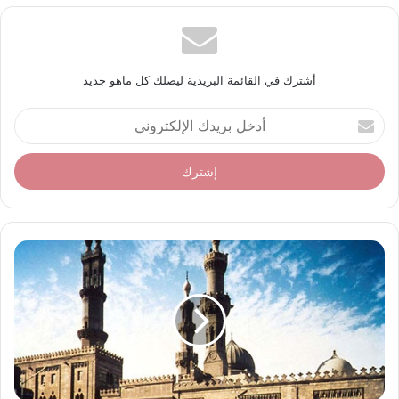
أشترك في القائمة البريدية ليصلك كل ماهو جديد
أ
د
خ
ل
ب
ر
ي
د
ك
ا
ل
إ
ل
ك
ت
ر