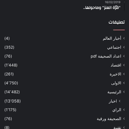
16/02/2019
“قرّة العنز” وماحولها..
تصنيفات
أخبار العالم
(4)
اجتماعي
(352)
اعداد الصحيفة pdf
(76)
اقتصاد
(1٬448)
الاخيرة
(261)
الاولى
(4٬750)
الرئيسية
(14٬482)
اخبار
(13٬058)
الراي
(1٬175)
الصحيفة ورقية
(76)
تقنية
(8)