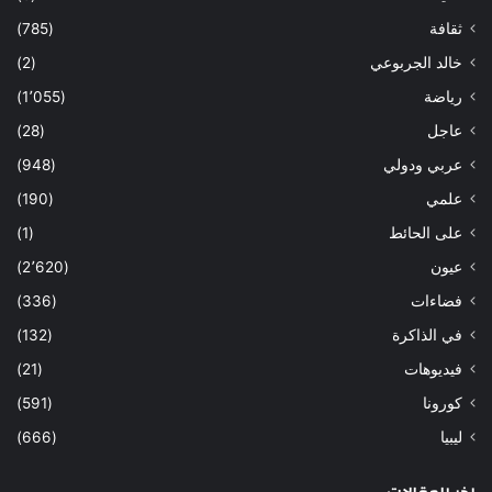
ثقافة
(785)
خالد الجربوعي
(2)
رياضة
(1٬055)
عاجل
(28)
عربي ودولي
(948)
علمي
(190)
على الحائط
(1)
عيون
(2٬620)
فضاءات
(336)
في الذاكرة
(132)
فيديوهات
(21)
كورونا
(591)
ليبيا
(666)