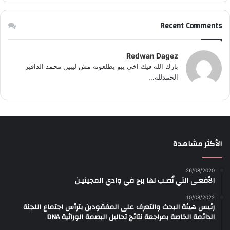
Recent Comments
Redwan Dagez
بارك الله فيك اخي يبو يطلعونه مش ليبين محمد الداقيز
الحمدلله...
الأكثر مشاهدة
26/08/2020
الأفعـى التي نُصـب لها برج في وادي المجينيـن
10/08/2022
رئيس هيئة البحث والتعرف على المفقودين يترأس اجتماع اللجنة
الدائمة الخاصة بمراجعة نتائج تحاليل البصمة الوراثية DNA