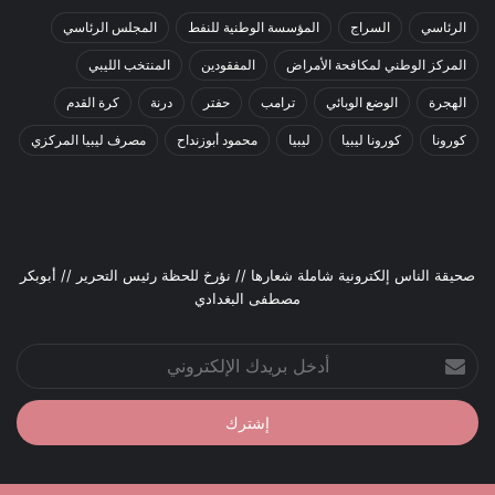
الرئاسي
السراج
المؤسسة الوطنية للنفط
المجلس الرئاسي
المركز الوطني لمكافحة الأمراض
المفقودين
المنتخب الليبي
الهجرة
الوضع الوبائي
ترامب
حفتر
درنة
كرة القدم
كورونا
كورونا ليبيا
ليبيا
محمود أبوزنداح
مصرف ليبيا المركزي
صحيقة الناس إلكترونية شاملة شعارها // نؤرخ للحظة رئيس التحرير // أبوبكر
مصطفى البغدادي
أدخل
بريدك
الإلكتروني