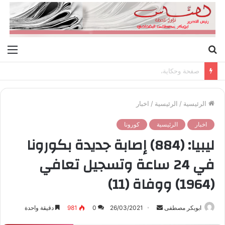
بحث
الق
عن
صفحة وحكاية،
الرئيسية
/
الرئيسية
/
اخبار
اخبار
الرئيسية
كورونا
ليبيا: (884) إصابة جديدة بكورونا
في 24 ساعة وتسجيل تعافي
(1964) ووفاة (11)
ابوبكر مصطفى
أ
26/03/2021
0
981
دقيقة واحدة
ر