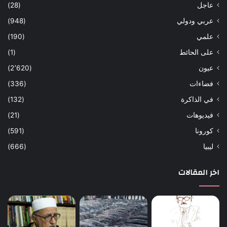
عاجل
(28)
عربي ودولي
(948)
علمي
(190)
على الحائط
(1)
عيون
(2٬620)
فضاءات
(336)
في الذاكرة
(132)
فيديوهات
(21)
كورونا
(591)
ليبيا
(666)
اخر المقالات