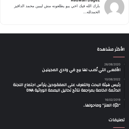
بارك الله فيك اخي يبو يطلعونه مش ليبين محمد الداقيز
الحمدلله...
الأكثر مشاهدة
26/08/2020
الأفعـى التي نُصـب لها برج في وادي المجينيـن
10/08/2022
رئيس هيئة البحث والتعرف على المفقودين يترأس اجتماع اللجنة
الدائمة الخاصة بمراجعة نتائج تحاليل البصمة الوراثية DNA
16/02/2019
“قرّة العنز” وماحولها..
تصنيفات