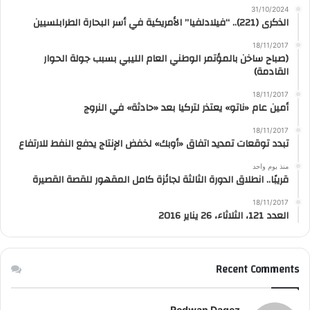
31/10/2024
الذكرى (221).. “فيلادلفيا” الأمريكية في أسر البحارة الطرابلسيين
18/11/2017
(صباح ساخن بالمؤتمر الوطني العام الليبي بسبب جولة الحوار
القادمة)
18/11/2017
أمين عام «ناتو» يعتذر لتركيا بعد «حادثة» في النروج
18/11/2017
تبدد توقعات تمديد اتفاق «أوبك» لخفض الإنتاج يدفع النفط للارتفاع
منذ يوم واحد
قريبًا.. انطلاق الدورة الثالثة لجائزة كامل المقهور للقصة القصيرة
18/11/2017
العدد 121، الثلاثاء، 26 يناير 2016
Recent Comments
Redwan Dagez