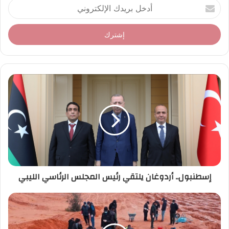
أ
د
خ
ل
ب
ر
ي
د
ك
ا
ل
إ
ل
ك
ت
ر
إسطنبول.. أردوغان يلتقي رئيس المجلس الرئاسي الليبي
و
ن
ي