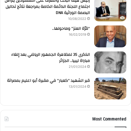
رئيس هيئة البحث والتعرف على المفقودين يترأس
اجتماع اللجنة الدائمة الخاصة بمراجعة نتائج تحاليل
البصمة الوراثية DNA
10/08/2022
“قرّة العنز” وماحولها..
16/02/2019
الذكرى 35 لمظاهرة الجمهور الرياضي بعد إلغاء
مباراة ليبيا.. الجزائر
21/01/2024
قبر الشهيد “كعبار” في مقبرة أبو اعليم بمصراتة
13/01/2024
Most Commented