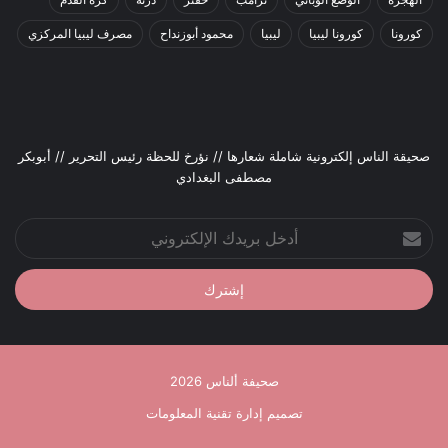
كورونا
كورونا ليبيا
ليبيا
محمود أبوزنداح
مصرف ليبيا المركزي
صحيقة الناس إلكترونية شاملة شعارها // نؤرخ للحظة رئيس التحرير // أبوبكر
مصطفى البغدادي
أدخل
بريدك
الإلكتروني
صحيفة ألناس 2026
تصميم إدارة تقنية المعلومات