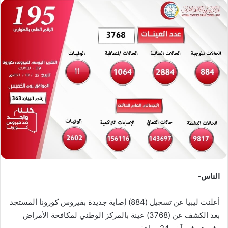
س
ل
ب
ر
ي
د
ا
إ
ل
ك
ت
ر
و
ن
الناس-
ي
ا
أعلنت ليبيا عن تسجيل (884) إصابة جديدة بفيروس كورونا المستجد
بعد الكشف عن (3768) عينة بالمركز الوطني لمكافحة الأمراض