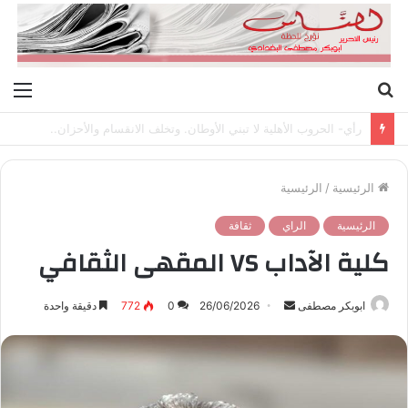
بحث
الق
عن
رأي- الحروب الأهلية لا تبني الأوطان. وتخلف الانقسام والأحزان..
الرئيسية
/
الرئيسية
الرئيسية
الراي
ثقافة
كلية الآداب VS المقهى الثقافي
ابوبكر مصطفى
أ
26/06/2026
0
772
دقيقة واحدة
ر
س
ل
ب