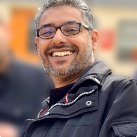
ر
ي
د
ا
إ
ل
ك
ت
ر
و
ن
ي
ا