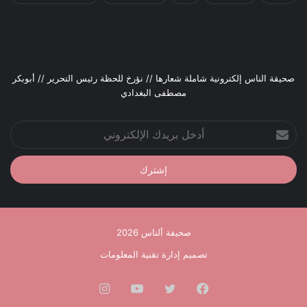
صحيقة الناس إلكترونية شاملة شعارها // نؤرخ للحظة رئيس التحرير // أبوبكر
مصطفى البغدادي
أدخل
بريدك
الإلكتروني
صحيفة ألناس 2026
تصميم إدارة تقنية المعلومات
فيسبوك
تويتر
يوتيوب
انستقرام