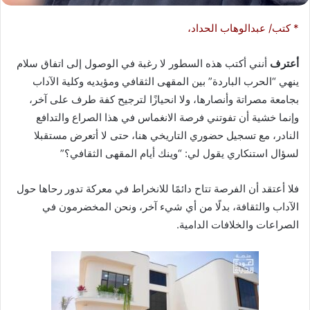
* كتب/ عبدالوهاب الحداد،
أعترف
أنني أكتب هذه السطور لا رغبة في الوصول إلى اتفاق سلام
ينهي “الحرب الباردة” بين المقهى الثقافي ومؤيديه وكلية الآداب
بجامعة مصراتة وأنصارها، ولا انحيازًا لترجيح كفة طرف على آخر،
وإنما خشية أن تفوتني فرصة الانغماس في هذا الصراع والتدافع
النادر، مع تسجيل حضوري التاريخي هنا، حتى لا أتعرض مستقبلا
لسؤال استنكاري يقول لي: “وينك أيام المقهى الثقافي؟”
فلا أعتقد أن الفرصة تتاح دائمًا للانخراط في معركة تدور رحاها حول
الآداب والثقافة، بدلًا من أي شيء آخر، ونحن المخضرمون في
الصراعات والخلافات الدامية.