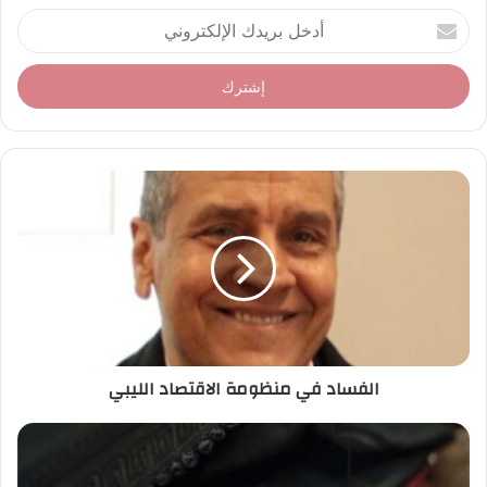
أ
د
خ
ل
ب
ر
ي
د
ك
ا
ل
إ
ل
ك
ت
ر
الفساد في منظومة الاقتصاد الليبي
و
ن
ي