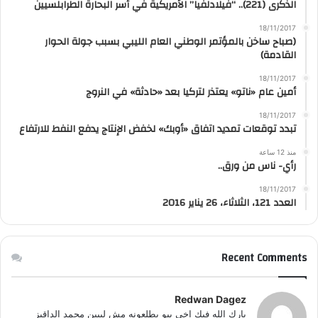
الذكرى (221).. “فيلادلفيا” الأمريكية في أسر البحارة الطرابلسيين
18/11/2017
(صباح ساخن بالمؤتمر الوطني العام الليبي بسبب جولة الحوار
القادمة)
18/11/2017
أمين عام «ناتو» يعتذر لتركيا بعد «حادثة» في النروج
18/11/2017
تبدد توقعات تمديد اتفاق «أوبك» لخفض الإنتاج يدفع النفط للارتفاع
منذ 12 ساعة
رأي- ناس من ورق..
18/11/2017
العدد 121، الثلاثاء، 26 يناير 2016
Recent Comments
Redwan Dagez
بارك الله فيك اخي يبو يطلعونه مش ليبين محمد الداقيز