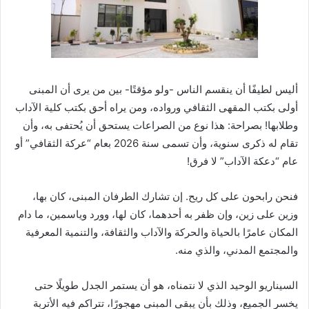
أليس لطيفًا أن ينقسم الناس -ولو مؤقتًا- بين من يرى أن المبنى
أولى بكتب المقهى الثقافي ورواده، ومن يراه أحق بكتب كلية الآداب
وطلابها! بصراحة: هذا نوع من الصراعات يستحق أن يُحتفى به، وأن
تقام له ذكرى سنوية، وأن تسمى سنة 2026 بعام “عركة الثقافي” أو
عام “دعكة الآداب” لا فرق!
فنحن رابحون على كل ريح. إن تشارك الطرفان المبنى، كان بها،
وزين على زين، وإن ظفر به أحدهما، كان لها، وورد وياسمين، ما دام
المكان عامرًا بالحياة والحركة والآداب والثقافة، والتنمية المعرفية
والمجتمع المدني، والذي منه.
السيناريو الوحيد الذي لا نتمناه، هو أن يستمر الجدل طويلًا حتى
يخسر الجميع، وذلك بأن يبقى المبنى مهجورًا، تتراكم فيه الأتربة