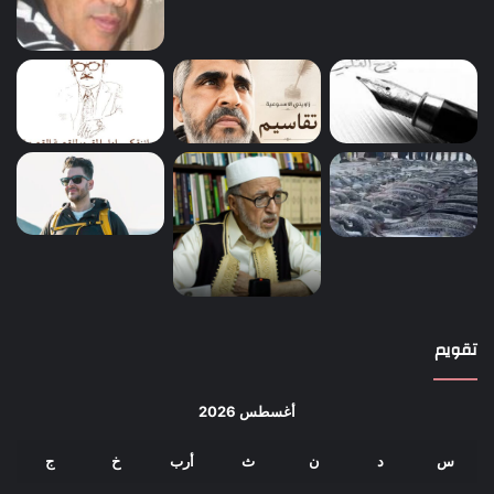
تقويم
أغسطس 2026
س
د
ن
ث
أرب
خ
ج