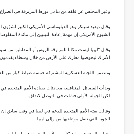
وعبر المجلس عن قلقه من تنامي تورط المرتزقة في الصراع بل
وقال ديفيد شينكر وهو الدبلوماسي الأمريكي الكبير لشؤون 
الشيوخ الأمريكي إن مهمة إعادة الليبيين إلى مائدة المفاو
وقال ”ليبيا ليست مكانا للمرتزقة الروس أو المقاتلين من سوري
الأتراك ليخوضوا معارك على الأرض من خلال وسطاء يقدمون له
وتتضمن اللجنة العسكرية المشتركة خمسة ضباط كبار من الجي
وبدأت الفصائل المتنافسة محادثات بقيادة الأمم المتحدة في
لكن الجولة الأولى فشلت في التوصل لاتفاق.
وقالت بعثة الأمم المتحدة للدعم في ليبيا في وقت سابق إن ال
الجوية التي تنقل موظفيها من وإلى ليبيا.
وقالت البعثة في بيان ”تأسف الأمم المتحدة في ليبيا لعدم حص