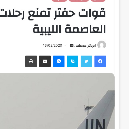
قوات حفتر تمنع رحلات 
العاصمة الليبية
ابوبكر مصطفى
أ
13/02/2020
ر
فيسبوك
تويتر
سكايب
ماسنجر
مشاركة عبر البريد
طباعة
س
ل
ب
ر
ي
د
ا
إ
ل
ك
ت