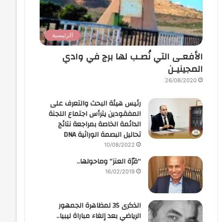
الرئيسية
الأفعـى التي نُصـب لها برج في وادي
المجينيـن
26/08/2020
رئيس هيئة البحث والتعرف على
المفقودين يترأس اجتماع اللجنة
الدائمة الخاصة بمراجعة نتائج
تحاليل البصمة الوراثية DNA
10/08/2022
“قرّة العنز” وماحولها..
16/02/2019
الذكرى 35 لمظاهرة الجمهور
الرياضي بعد إلغاء مباراة ليبيا..