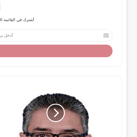
أشترك في القائمة ال
أ
د
خ
ل
ب
ر
ي
د
ك
ا
ل
إ
ل
ك
ت
ر
و