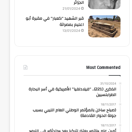
الجزائر
21/01/2024
قبر الشهيد “كعبار” في مقبرة أبو
اعليم بمصراتة
13/01/2024
Most Commented
31/10/2024
الذكرى (221).. “فيلادلفيا” الأمريكية في أسر البحارة
الطرابلسيين
18/11/2017
(صباح ساخن بالمؤتمر الوطني العام الليبي بسبب
جولة الحوار القادمة)
18/11/2017
أمين عام «ناتو» يعتذر لتركيا بعد «حادثة» في النروج