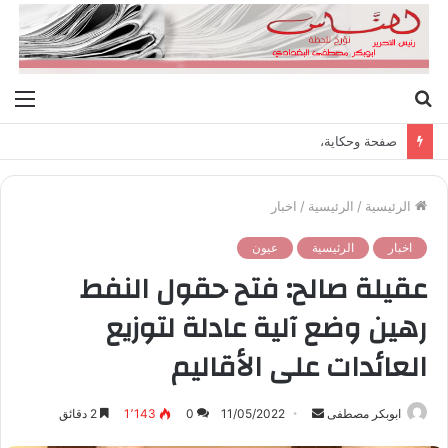
بحث
الق
عن
صفحة وحكاية،
الرئيسية
/
الرئيسية
/
اخبار
اخبار
الرئيسية
عيون
عقيلة صالح: فتح حقول النفط
رهين وضع آلية عادلة لتوزيع
العائدات على الأقاليم
ابوبكر مصطفى
أ
11/05/2022
0
1٬143
2 دقائق
ر