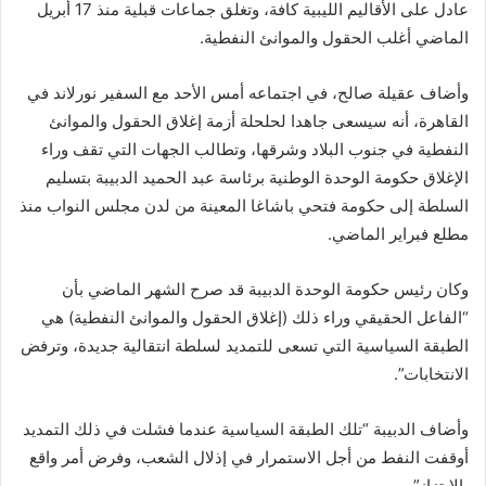
عادل على الأقاليم الليبية كافة، وتغلق جماعات قبلية منذ 17 أبريل
الماضي أغلب الحقول والموانئ النفطية.
وأضاف عقيلة صالح، في اجتماعه أمس الأحد مع السفير نورلاند في
القاهرة، أنه سيسعى جاهدا لحلحلة أزمة إغلاق الحقول والموانئ
النفطية في جنوب البلاد وشرقها، وتطالب الجهات التي تقف وراء
الإغلاق حكومة الوحدة الوطنية برئاسة عبد الحميد الدبيبة بتسليم
السلطة إلى حكومة فتحي باشاغا المعينة من لدن مجلس النواب منذ
مطلع فبراير الماضي.
وكان رئيس حكومة الوحدة الدبيبة قد صرح الشهر الماضي بأن
“الفاعل الحقيقي وراء ذلك (إغلاق الحقول والموانئ النفطية) هي
الطبقة السياسية التي تسعى للتمديد لسلطة انتقالية جديدة، وترفض
الانتخابات”.
وأضاف الدبيبة “تلك الطبقة السياسية عندما فشلت في ذلك التمديد
أوقفت النفط من أجل الاستمرار في إذلال الشعب، وفرض أمر واقع
بالابتزاز”.