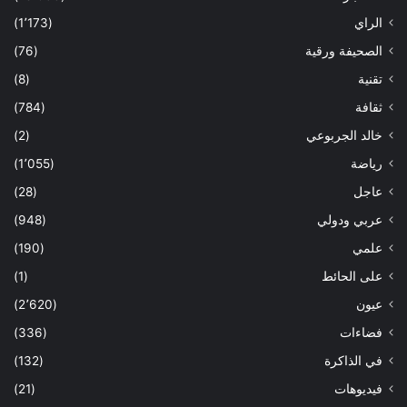
الراي
(1٬173)
الصحيفة ورقية
(76)
تقنية
(8)
ثقافة
(784)
خالد الجربوعي
(2)
رياضة
(1٬055)
عاجل
(28)
عربي ودولي
(948)
علمي
(190)
على الحائط
(1)
عيون
(2٬620)
فضاءات
(336)
في الذاكرة
(132)
فيديوهات
(21)