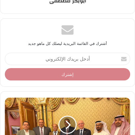
ابوبكر مصطفى
أشترك في القائمة البريدية ليصلك كل ماهو جديد
أ
د
خ
ل
ب
ر
ي
د
ك
ا
ل
إ
ل