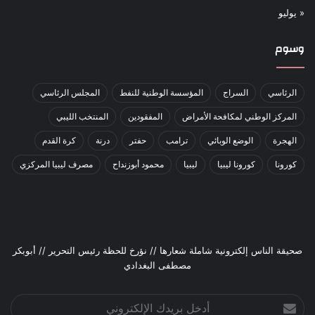
« يوليو
وسوم
الرئاسي
السراج
المؤسسة الوطنية للنفط
المجلس الرئاسي
المركز الوطني لمكافحة الأمراض
المفقودين
المنتخب الليبي
الهجرة
الوضع الوبائي
ترامب
حفتر
درنة
كرة القدم
كورونا
كورونا ليبيا
ليبيا
محمود أبوزنداح
مصرف ليبيا المركزي
صحيقة الناس إلكترونية شاملة شعارها // نؤرخ للحظة رئيس التحرير // أبوبكر
مصطفى البغدادي
أدخل