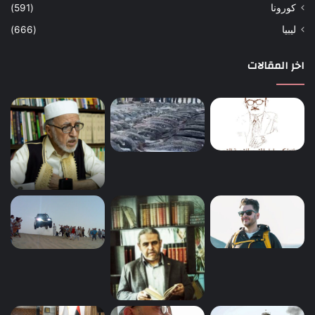
كورونا
(591)
ليبيا
(666)
اخر المقالات