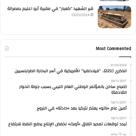
قبر الشهيد “كعبار” في مقبرة أبو اعليم بمصراتة
13/01/2024
Most Commented
31/10/2024
الذكرى (221).. “فيلادلفيا” الأمريكية في أسر البحارة الطرابلسيين
18/11/2017
(صباح ساخن بالمؤتمر الوطني العام الليبي بسبب جولة الحوار
القادمة)
18/11/2017
أمين عام «ناتو» يعتذر لتركيا بعد «حادثة» في النروج
18/11/2017
تبدد توقعات تمديد اتفاق «أوبك» لخفض الإنتاج يدفع النفط للارتفاع
منذ 12 ساعة