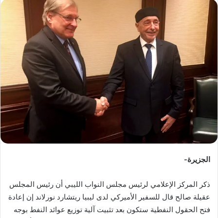
س
ل
ب
ر
ي
د
ا
إ
ل
ك
ت
ر
و
ن
الجزيرة-
ي
ا
ذكر المركز الإعلامي لرئيس مجلس النواب الليبي أن رئيس المجلس
عقيلة صالح قال للسفير الأميركي لدى ليبيا ريتشارد نورلاند إن إعادة
فتح الحقول النفطية ستكون بعد تثبيت آلية توزيع عوائد النفط بوجه