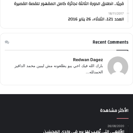
قريبًا.. انطلاق الدورة الثالثة لجائزة كامل المقهور للقصة القصيرة
18/11/2017
العدد 121، الثلاثاء، 26 يناير 2016
Recent Comments
Redwan Dagez
بارك الله فيك اخي يبو يطلعونه مش ليبين محمد الداقيز
الحمدلله...
الأكثر مشاهدة
26/08/2020
الأفعـى التي نُصـب لها برج في وادي المجينيـن