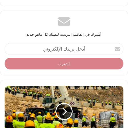
أشترك في القائمة البريدية ليصلك كل ماهو جديد
أ
د
خ
ل
ب
ر
ي
د
ك
ا
ل
إ
ل
ك