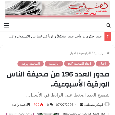
بحث
الق
عن
مشروع قانون حماية الطفل على طاولة وزارة الشؤون الاجتماعية واللجنة العليا للطفولة
الرئيسية
/
الرئيسية
/
اخبار
اخبار
اعداد الصحيفة pdf
الرئيسية
الصحيفة ورقية
صدور العدد 196 من صحيفة الناس
الورقية الأسبوعية..
لتصفح العدد اضغط على الرابط في الأسفل..
ابوبكر مصطفى
أ
07/07/2026
0
709
دقيقة واحدة
ر