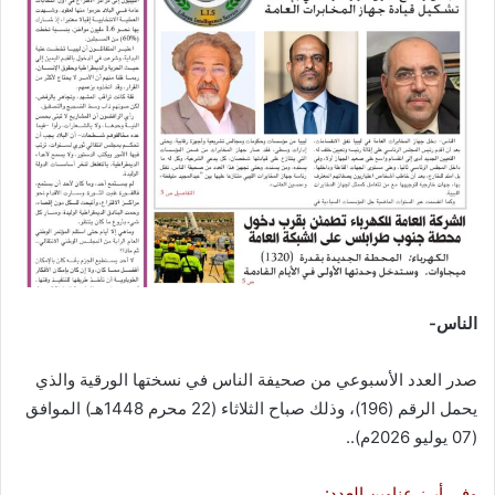
س
ل
ب
ر
ي
د
ا
إ
ل
ك
ت
ر
الناس-
و
ن
صدر العدد الأسبوعي من صحيفة الناس في نسختها الورقية والذي
ي
ا
يحمل الرقم (196)، وذلك صباح الثلاثاء (22 محرم 1448هـ) الموافق
(07 يوليو 2026م)..
وفي أبرز عناوين العدد: