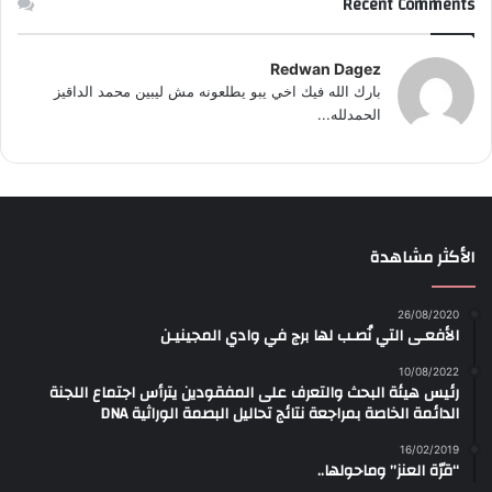
Recent Comments
Redwan Dagez
بارك الله فيك اخي يبو يطلعونه مش ليبين محمد الداقيز
الحمدلله...
الأكثر مشاهدة
26/08/2020
الأفعـى التي نُصـب لها برج في وادي المجينيـن
10/08/2022
رئيس هيئة البحث والتعرف على المفقودين يترأس اجتماع اللجنة
الدائمة الخاصة بمراجعة نتائج تحاليل البصمة الوراثية DNA
16/02/2019
“قرّة العنز” وماحولها..