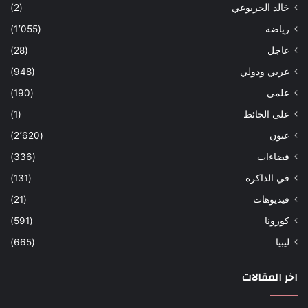
خالد الجربوعي
(2)
رياضة
(1٬055)
عاجل
(28)
عربي ودولي
(948)
علمي
(190)
على الحائط
(1)
عيون
(2٬620)
فضاءات
(336)
في الذاكرة
(131)
فيديوهات
(21)
كورونا
(591)
ليبيا
(665)
اخر المقالات