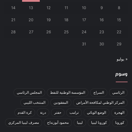
14
13
12
11
10
9
8
21
20
19
18
17
16
15
28
27
26
25
24
23
22
31
30
29
« يوليو
وسوم
الرئاسي
السراج
المؤسسة الوطنية للنفط
المجلس الرئاسي
المركز الوطني لمكافحة الأمراض
المفقودين
المنتخب الليبي
الهجرة
الوضع الوبائي
ترامب
حفتر
درنة
كرة القدم
كورونا
كورونا ليبيا
ليبيا
محمود أبوزنداح
مصرف ليبيا المركزي