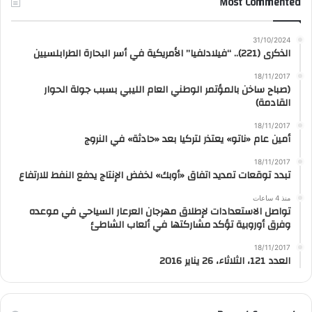
Most Commented
31/10/2024
الذكرى (221).. “فيلادلفيا” الأمريكية في أسر البحارة الطرابلسيين
18/11/2017
(صباح ساخن بالمؤتمر الوطني العام الليبي بسبب جولة الحوار
القادمة)
18/11/2017
أمين عام «ناتو» يعتذر لتركيا بعد «حادثة» في النروج
18/11/2017
تبدد توقعات تمديد اتفاق «أوبك» لخفض الإنتاج يدفع النفط للارتفاع
منذ 4 ساعات
تواصل الاستعدادات لإطلاق مهرجان العرعار السياحي في موعده
وفرق أوروبية تؤكد مشاركتها في ألعاب الشاطئ
18/11/2017
العدد 121، الثلاثاء، 26 يناير 2016