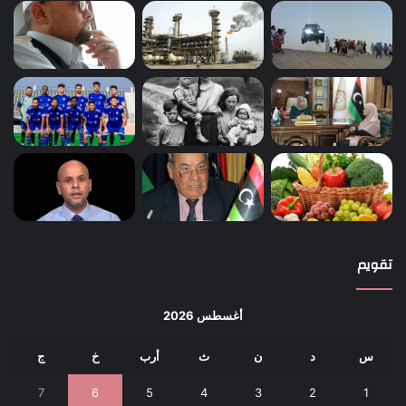
تقويم
أغسطس 2026
س
د
ن
ث
أرب
خ
ج
7
6
5
4
3
2
1