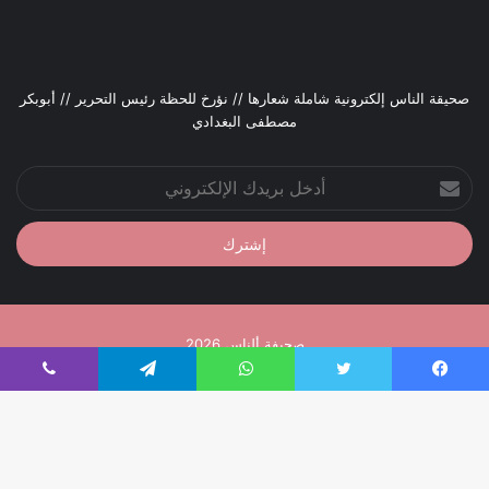
صحيقة الناس إلكترونية شاملة شعارها // نؤرخ للحظة رئيس التحرير // أبوبكر
مصطفى البغدادي
أدخل
بريدك
الإلكتروني
صحيفة ألناس 2026
تصميم إدارة تقنية المعلومات
فيسبوك
تويتر
واتساب
تيلقرام
ڤايبر
فيسبوك
تويتر
يوتيوب
انستقرام
زر