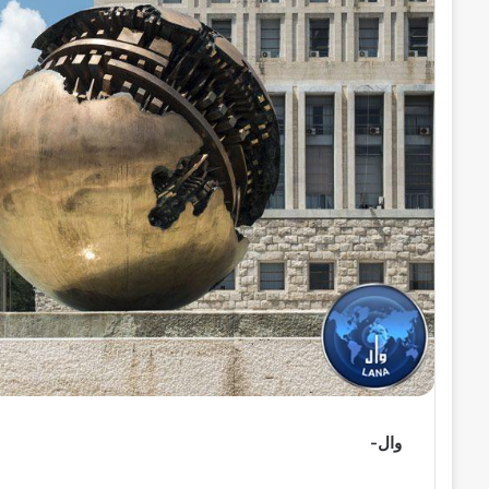
ر
و
ن
ي
ا
وال-