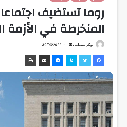
روما تستضيف اجتماعا ل
المنخرطة في الأزمة الل
ابوبكر مصطفى
أ
30/06/2022
ر
فيسبوك
تويتر
سكايب
ماسنجر
مشاركة عبر البريد
طباعة
س
ل
ب
ر
ي
د
ا
إ
ل
ك
ت