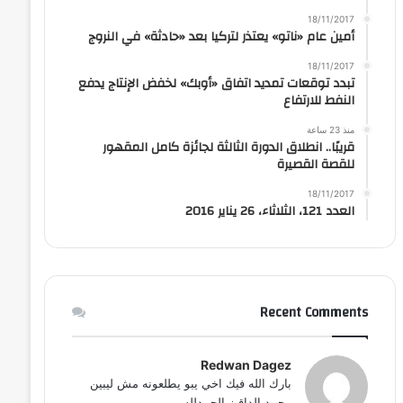
18/11/2017
أمين عام «ناتو» يعتذر لتركيا بعد «حادثة» في النروج
18/11/2017
تبدد توقعات تمديد اتفاق «أوبك» لخفض الإنتاج يدفع
النفط للارتفاع
منذ 23 ساعة
قريبًا.. انطلاق الدورة الثالثة لجائزة كامل المقهور
للقصة القصيرة
18/11/2017
العدد 121، الثلاثاء، 26 يناير 2016
Recent Comments
Redwan Dagez
بارك الله فيك اخي يبو يطلعونه مش ليبين
محمد الداقيز الحمدلله...