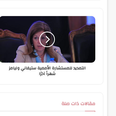
ي
د
ك
ا
ل
إ
ل
ك
ت
ر
و
ن
التمديد للمستشارة الأممية ستيفاني وليامز
ي
شهراً آخرًا
مقالات ذات صلة