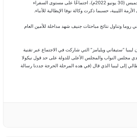
استضافت وزارة الخارجية والتعاون الدولي الإيطالية اليوم الخميس (30 يونيو 2022م)، اجتماعًا على مستوى السفراء
زمة الليبية، حسبما ذكرت وكالة نوفا الإيطالية للأنباء.
في روما وتناول نتائج مباحثات جنيف شهد مداخلة للأمين العام
ليبيا “ستيفاني ويليامز” التي شاركت في الاجتماع عبر تقنية
فدي مجلس النواب والمجلس الأعلى للدولة على حد قول نيكولا
طالي إلى ليبيا الذي قال (في هده المرحلة الحرجة جددنا رسالة