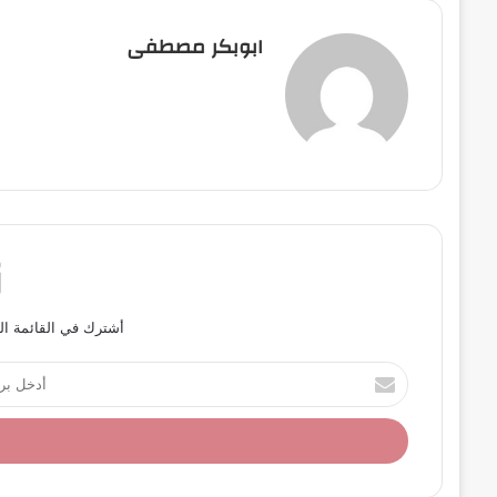
ابوبكر مصطفى
أشترك في القائمة ال
أ
د
خ
ل
ب
ر