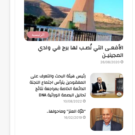
الرئيسية
الأفعـى التي نُصـب لها برج في وادي
المجينيـن
26/08/2020
رئيس هيئة البحث والتعرف على
المفقودين يترأس اجتماع اللجنة
الدائمة الخاصة بمراجعة نتائج
تحاليل البصمة الوراثية DNA
10/08/2022
“قرّة العنز” وماحولها..
16/02/2019