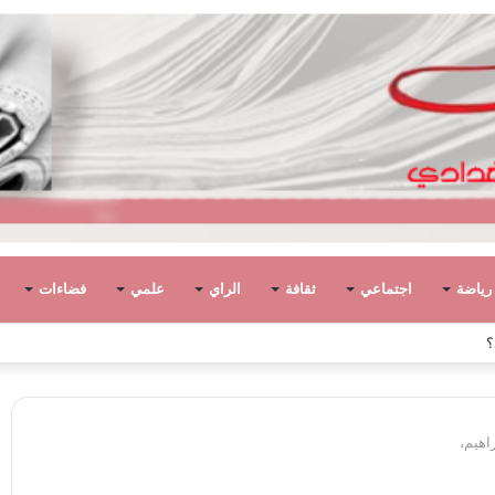
رياضة
اجتماعي
ثقافة
الراي
علمي
فضاءات
لأوطان. وتخلف الانقسام والأحزان..
اهيم،