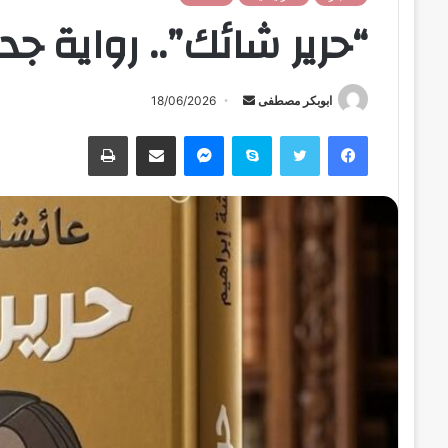
“حرير شائك”.. رواية جد
ابوبكر مصطفى
أ
18/06/2026
ر
فيسبوك
تويتر
سكايب
ماسنجر
مشاركة عبر البريد
طباعة
س
ل
ب
ر
ي
د
ا
إ
ل
ك
ت
ر
و