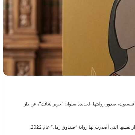
 فيسبوك، صدور روايتها الجديدة بعنوان “حرير شائك”، عن دار
ر نفسها التي أصدرت لها رواية “صندوق رمل” عام 2022.