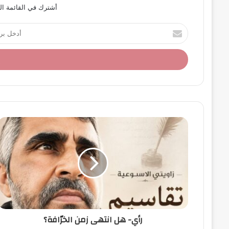
أشترك في القائمة ال
أ
د
خ
ل
ب
ر
ي
د
ك
ا
ل
إ
ل
ك
ت
ر
و
ن
رأي- هل انتهى زمن الخرّافة؟
ي