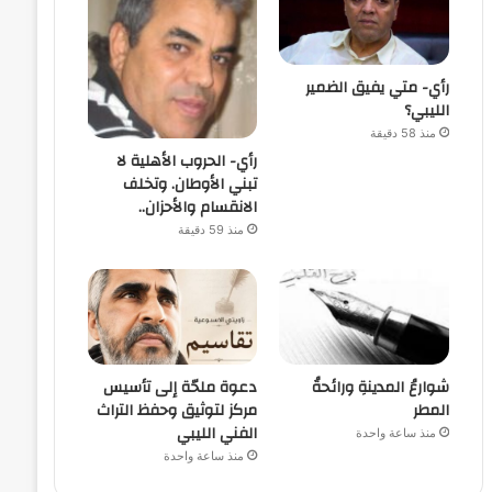
رأي- متي يفيق الضمير
الليبي؟
منذ 58 دقيقة
رأي- الحروب الأهلية لا
تبني الأوطان. وتخلف
الانقسام والأحزان..
منذ 59 دقيقة
شوارعُ المدينةِ ورائحةُ
دعوة ملحّة إلى تأسيس
المطر
مركز لتوثيق وحفظ التراث
الفني الليبي
منذ ساعة واحدة
منذ ساعة واحدة