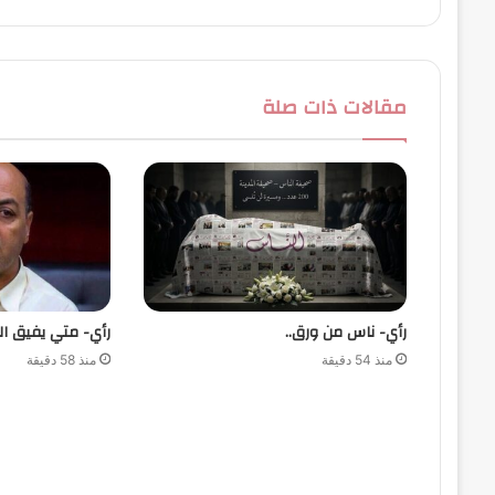
مقالات ذات صلة
رأي- ناس من ورق..
رأي- متي يفيق ال
منذ 54 دقيقة
منذ 58 دقيقة