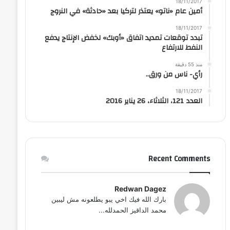
18/11/2017
أمين عام «ناتو» يعتذر لتركيا بعد «حادثة» في النروج
18/11/2017
تبدد توقعات تمديد اتفاق «أوبك» لخفض الإنتاج يدفع
النفط للارتفاع
منذ 55 دقيقة
رأي- ناس من ورق..
18/11/2017
العدد 121، الثلاثاء، 26 يناير 2016
Recent Comments
Redwan Dagez
بارك الله فيك اخي يبو يطلعونه مش ليبين
محمد الداقيز الحمدلله...