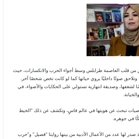
نبثق من قلب العاصمة طرابلس وسط أجواء الحرب والانكسارات، حيث
 وتلاحق صوتًا داخليًا يروي حياتها كما لو كانت تخص شخصًا آخر.
سًا لشغفها، وصديقة انتهازية تستولي على الحكايات والأضواء، في
لخيانة.
لشخصيات تبحث عن هويتها في عالم قاسٍ، وتكشف عن ذلك “الخيط
كًا في جوهره.
ذ صدر لها عدد من الأعمال الأدبية من بينها روايتا “قصيل” و”حرب