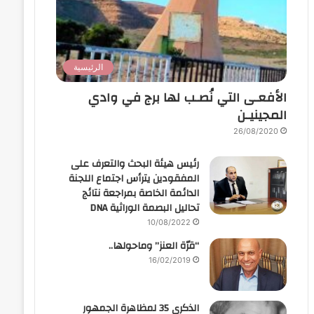
الرئيسية
الأفعـى التي نُصـب لها برج في وادي
المجينيـن
26/08/2020
رئيس هيئة البحث والتعرف على
المفقودين يترأس اجتماع اللجنة
الدائمة الخاصة بمراجعة نتائج
تحاليل البصمة الوراثية DNA
10/08/2022
“قرّة العنز” وماحولها..
16/02/2019
الذكرى 35 لمظاهرة الجمهور