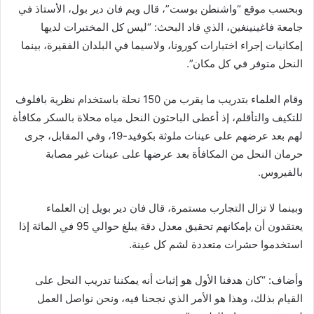
وبحسب موقع “واشنطن بوست”، قال ويم فان دير بول، الأستاذ في
جامعة فاغينينغين، الذي قاد البحث: “ليس كل المختبرات لديها
إمكانيات إجراء اختبارات كورونا، ولاسيما في البلدان الفقيرة، بينما
النحل متوفر في كل مكان”.
وقام العلماء بتدريب ما يقرب من 150 نحلة باستخدام نظرية بافلوف
للتكيف والتأقلم، إذ أعطى الباحثون النحل مياه محلاة بالسكر مكافأة
لهم بعد عرضهم على عينات ملوثة بكوفيد-19، وفي المقابل، جرى
حرمان النحل من المكافأة بعد عرضها على عينات غير مصابة
بالفيروس.
وبينما لا تزال التجارب مستمرة، قال فان دير بويل إن العلماء
يعتقدون أن بإمكانهم تحقيق معدل دقة يبلغ حوالي 95 في المائة إذا
استخدموا حشرات متعددة لشم كل عينة.
وأضاف: “كان هدفنا الأول هو إثبات أنه يمكننا تدريب النحل على
القيام بذلك، وهذا هو الأمر الذي نجحنا فيه، ونحن نواصل العمل