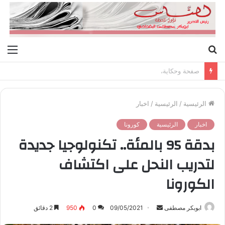
بحث
الق
عن
صفحة وحكاية،
الرئيسية
/
الرئيسية
/
اخبار
اخبار
الرئيسية
كورونا
بدقة 95 بالمئة.. تكنولوجيا جديدة
لتدريب النحل على اكتشاف
الكورونا
ابوبكر مصطفى
أ
09/05/2021
0
950
2 دقائق
ر