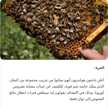
س
ل
ب
ر
ي
د
ا
إ
ل
ك
ت
ر
الحرة-
و
ن
أعلن باحثون هولنديون أنهم تمكنوا من تدريب مجموعة من النحل،
ي
الذي يملك حاسة شم قوية، للكشف عن عينات مصابة بفيروس
ا
كورونا، وذلك في اكتشاف يقولون إنه سيقلص فترات انتظار نتائج
الفحوص إلى ثوان فقط.