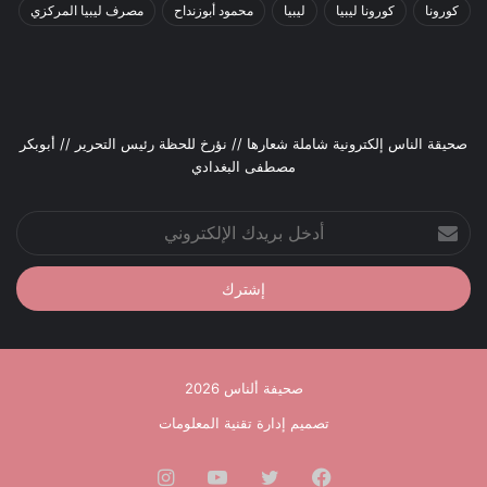
كورونا
كورونا ليبيا
ليبيا
محمود أبوزنداح
مصرف ليبيا المركزي
صحيقة الناس إلكترونية شاملة شعارها // نؤرخ للحظة رئيس التحرير // أبوبكر
مصطفى البغدادي
أدخل
بريدك
الإلكتروني
صحيفة ألناس 2026
تصميم إدارة تقنية المعلومات
فيسبوك
تويتر
يوتيوب
انستقرام