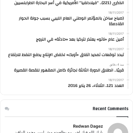
الذكرى (221).. “فيلادلفيا” الأمريكية في أسر البحارة الطرابلسيين
18/11/2017
(صباح ساخن بالمؤتمر الوطني العام الليبي بسبب جولة الحوار
القادمة)
18/11/2017
أمين عام «ناتو» يعتذر لتركيا بعد «حادثة» في النروج
18/11/2017
تبدد توقعات تمديد اتفاق «أوبك» لخفض الإنتاج يدفع النفط للارتفاع
منذ 4 دقائق
قريبًا.. انطلاق الدورة الثالثة لجائزة كامل المقهور للقصة القصيرة
18/11/2017
العدد 121، الثلاثاء، 26 يناير 2016
Recent Comments
Redwan Dagez
بارك الله فيك اخي يبو يطلعونه مش ليبين محمد الداقيز