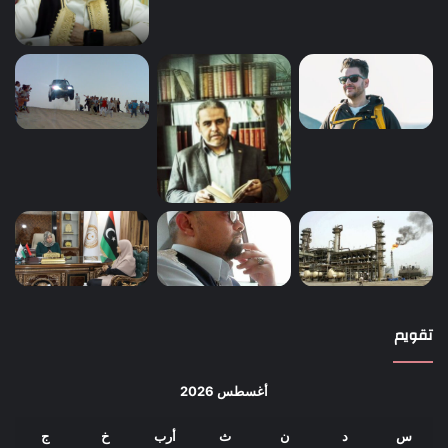
تقويم
أغسطس 2026
س
د
ن
ث
أرب
خ
ج