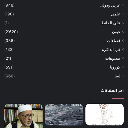
عربي ودولي
(948)
علمي
(190)
على الحائط
(1)
عيون
(2٬620)
فضاءات
(336)
في الذاكرة
(132)
فيديوهات
(21)
كورونا
(591)
ليبيا
(666)
اخر المقالات