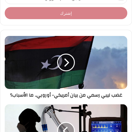
د
خ
ل
ب
ر
ي
د
ك
ا
ل
إ
ل
ك
ت
ر
غضب ليبي رسمي من بيان أمريكي- أوروبي.. ما الأسباب؟
و
ن
ي