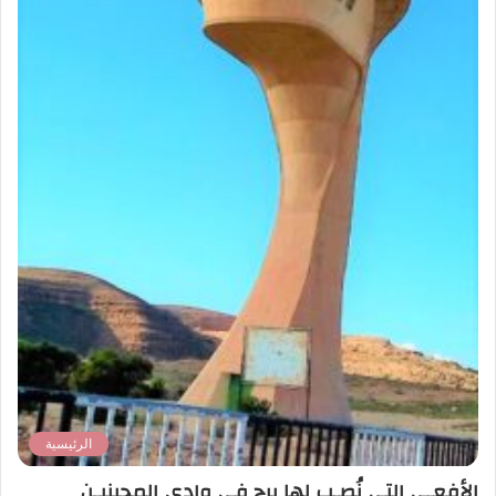
الرئيسية
الأفعـى التي نُصـب لها برج في وادي المجينيـن