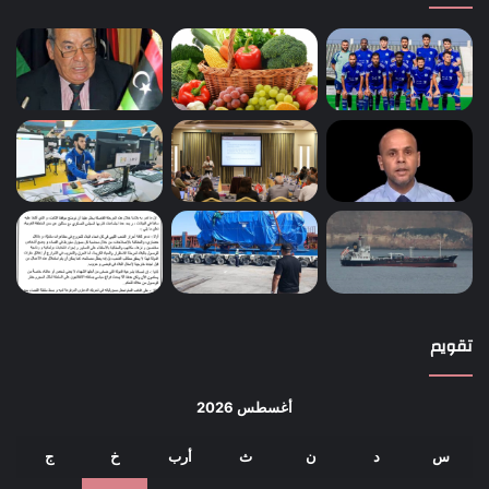
تقويم
أغسطس 2026
س
د
ن
ث
أرب
خ
ج