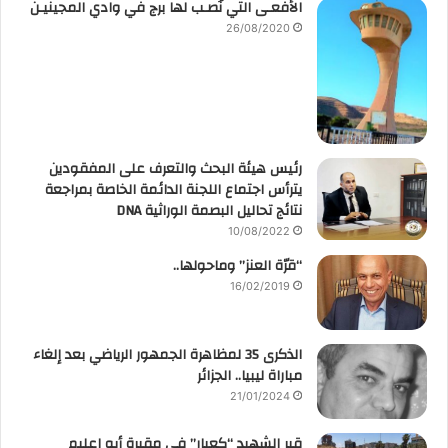
الأفعـى التي نُصـب لها برج في وادي المجينيـن
26/08/2020
رئيس هيئة البحث والتعرف على المفقودين
يترأس اجتماع اللجنة الدائمة الخاصة بمراجعة
نتائج تحاليل البصمة الوراثية DNA
10/08/2022
“قرّة العنز” وماحولها..
16/02/2019
الذكرى 35 لمظاهرة الجمهور الرياضي بعد إلغاء
مباراة ليبيا.. الجزائر
21/01/2024
قبر الشهيد “كعبار” في مقبرة أبو اعليم