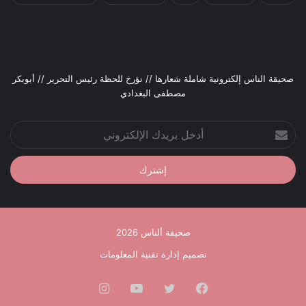
صحيقة الناس إلكترونية شاملة شعارها // نؤرخ للحظة رئيس التحرير // أبوبكر
مصطفى البغدادي
أدخل
بريدك
الإلكتروني
صحيفة ألناس 2026
تصميم إدارة تقنية المعلومات
فيسبوك
تويتر
يوتيوب
انستقرام