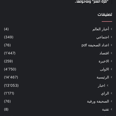
“قرّة العنز” وماحولها..
تصنيفات
أخبار العالم
(4)
اجتماعي
(349)
اعداد الصحيفة pdf
(76)
اقتصاد
(1٬447)
الاخيرة
(259)
الاولى
(4٬750)
الرئيسية
(14٬467)
اخبار
(13٬053)
الراي
(1٬171)
الصحيفة ورقية
(76)
تقنية
(8)