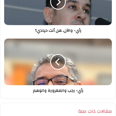
إ
ل
ك
ت
ر
رأي- والآن، هل أنت حيادي؟
و
ن
ي
رأي- رجب والمغرورة والوهم
مقالات ذات صلة