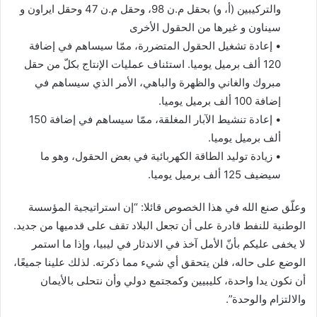
والتركيبين (أ، و) بحقل م.ن 98، وحقل م.ن 47 وحقل ايراون و
سيناون و غيرها من الحقول الأخرى
• إعادة تشغيل الحقول المتضررة، ممّا سيساهم في إضافة
120 ألف برميل يوميا. استئناف عمليات الإنتاج بكلّ من حقل
مبروك والغاني والظهرة والباهي، الأمر الذي سيساهم في
إضافة 100 ألف برميل يوميا.
• إعادة تنشيط الآبار المغلقة، ممّا سيساهم في إضافة 150
ألف برميل يوميا.
• زيادة توليد الطاقة الكهربائية في بعض الحقول، وهو ما
سيضيف 125 ألف برميل يوميا.
وعلّق صنع الله في هذا الخصوص قائلا: “إن استراتيجية المؤسسة
الوطنية للنفط قادرة على أن تجعل البلاد تقف على قدميها من جديد.
لا يخفى عليكم بأنّ الأمل آخذ في الاندثار في ليبيا، وإذا ما استمر
الوضع على حاله، فلن يتحقق أي شيء مما ذكرته. لذلك علينا جميعًا،
أن نكون يدا واحدة، كليبيين وكمجتمع دولي وأن نتحلى بالأيمان
والالتزام والوحدة”.