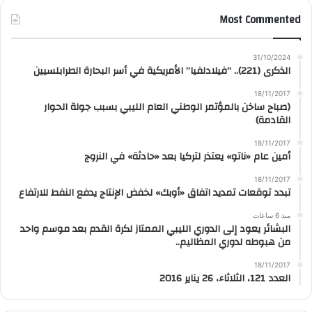
Most Commented
31/10/2024
الذكرى (221).. “فيلادلفيا” الأمريكية في أسر البحارة الطرابلسيين
18/11/2017
(صباح ساخن بالمؤتمر الوطني العام الليبي بسبب جولة الحوار
القادمة)
18/11/2017
أمين عام «ناتو» يعتذر لتركيا بعد «حادثة» في النروج
18/11/2017
تبدد توقعات تمديد اتفاق «أوبك» لخفض الإنتاج يدفع النفط للارتفاع
منذ 6 ساعات
البشائر يعود إلى الدوري الليبي الممتاز لكرة القدم بعد موسم واحد
من هبوطه لدوري المظاليم..
18/11/2017
العدد 121، الثلاثاء، 26 يناير 2016