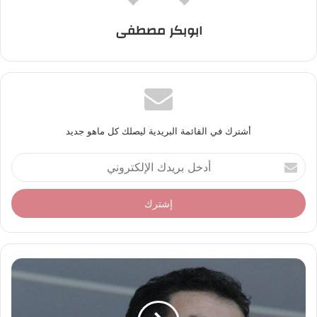
ابوبكر مصطفى
أشترك في القائمة البريدية ليصلك كل ماهو جديد
أ
د
خ
ل
ب
ر
ي
د
ك
ا
ل