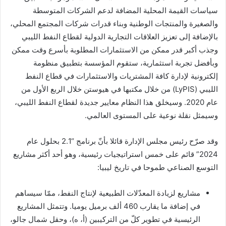
سياسات القيمة المحلية المضافة لدعم الشركات المتوسطة
والصغيرة والمنتجات الوطنية وبناء قدرات شركات المجتمع المحلي،
بالإضافة إلى تعزيز العلاقات التجارية الدولية لقطاع النفط الليبي
وجذب أكبر قدر ممكن من الاستثمارات المطلوبة بأسرع وقت ممكن
وبأفضل تجربة استثمارية، ستقوم المؤسسة بتطبيق منظومة
إلكترونية لإدارة كافة المشتريات والاستثمارات في قطاع النفط
الليبي (LyPIS) من خلال مكتبها في هيوستن خلال الربع الأول من
عام 2020. وسيخلق هذا النظام معايير جديدة لقطاع النفط الليبي،
وسيمثل نقلة نوعية على المستوى العالمي.
وقد صرّح رئيس مجلس الإدارة قائلا بأنّ برنامج “2.1 بحلول عام
2024” قائم على خمس استراتيجيات رئيسية، وهو أحد أكثر مشاريع
التوسع الصناعي طموحا في تاريخ ليبيا:
مشاريع لزيادة المعدّلات الطبيعية لإنتاج النفط، ممّا سيساهم
في إضافة ما يقارب 460 ألف برميل يوميا. وتتمثل المشاريع
الرئيسية في تطوير كلّ من التركيبين (أ، ه)، وحقل شمال جالو،