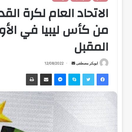
من كأس ليبيا في الأو
المقبل
ابوبكر مصطفى
أ
12/08/2022
ر
فيسبوك
تويتر
سكايب
ماسنجر
مشاركة عبر البريد
طباعة
س
ل
ب
ر
ي
د
ا
إ