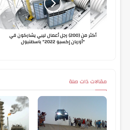
ك
ت
ر
و
ن
أكثر من (200) رجل أعمال ليبي يشاركون في
ي
"أوربان إكسبو 2022" باسطنبول
مقالات ذات صلة