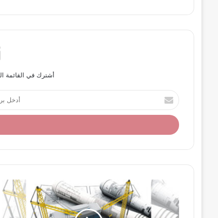
أشترك في القائمة ال
أ
د
خ
ل
ب
ر
ي
د
ك
ا
ل
إ
ل