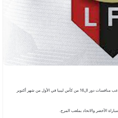
حددت لجنة المسابقات بالاتحاد العام لكرة القدم مواعيد وملاعب منافسات دور ال16 من كأس ليبيا في الأول من شهر أكتوبر
اراة الأخضر والاتحاد بملعب المرج.