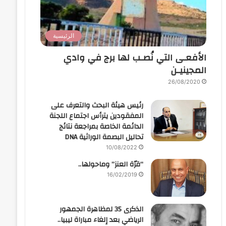
الرئيسية
الأفعـى التي نُصـب لها برج في وادي
المجينيـن
26/08/2020
رئيس هيئة البحث والتعرف على
المفقودين يترأس اجتماع اللجنة
الدائمة الخاصة بمراجعة نتائج
تحاليل البصمة الوراثية DNA
10/08/2022
“قرّة العنز” وماحولها..
16/02/2019
الذكرى 35 لمظاهرة الجمهور
الرياضي بعد إلغاء مباراة ليبيا..