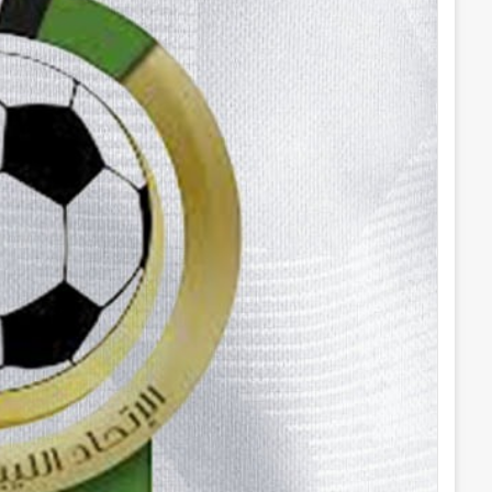
ل
ك
ت
ر
و
ن
ي
ا