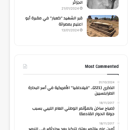
الجزائر
21/01/2024
قبر الشهيد “كعبار” في مقبرة أبو
اعليم بمصراتة
13/01/2024
Most Commented
31/10/2024
الذكرى (221).. “فيلادلفيا” الأمريكية في أسر البحارة
الطرابلسيين
18/11/2017
(صباح ساخن بالمؤتمر الوطني العام الليبي بسبب
جولة الحوار القادمة)
18/11/2017
أمين عام «ناتو» يعتذر لتركيا بعد «حادثة» في النروج