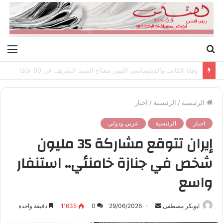
بحث
الق
عن
وفاة الكاتب والدبلوماسي الليبي مفتاح السيد الشريف عن 90 عامًا
الرئيسية
/
الرئيسية
/
اخبار
اخبار
الرئيسية
عربي ودولي
إيران تتوقع مشاركة 35 مليون
شخص في جنازة خامنئي.. استنفار
واسع
ابوبكر مصطفى
أ
29/06/2026
0
1٬635
دقيقة واحدة
ر