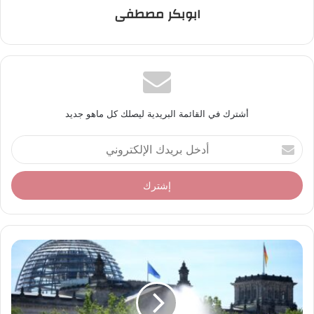
ابوبكر مصطفى
أشترك في القائمة البريدية ليصلك كل ماهو جديد
أ
د
خ
ل
ب
ر
ي
د
ك
ا
ل
إ