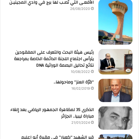
الأفعـى التي نُصـب لها برج في وادي المجينيـن
26/08/2020
رئيس هيئة البحث والتعرف على المفقودين
يترأس اجتماع اللجنة الدائمة الخاصة بمراجعة
نتائج تحاليل البصمة الوراثية DNA
10/08/2022
“قرّة العنز” وماحولها..
16/02/2019
الذكرى 35 لمظاهرة الجمهور الرياضي بعد إلغاء
مباراة ليبيا.. الجزائر
21/01/2024
قبر الشهيد “كعبار” في مقبرة أبو اعليم