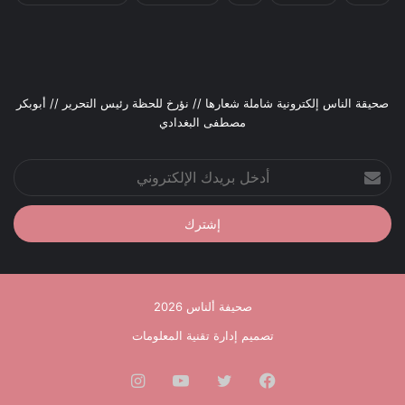
صحيقة الناس إلكترونية شاملة شعارها // نؤرخ للحظة رئيس التحرير // أبوبكر
مصطفى البغدادي
أدخل
بريدك
الإلكتروني
صحيفة ألناس 2026
تصميم إدارة تقنية المعلومات
فيسبوك
تويتر
يوتيوب
انستقرام