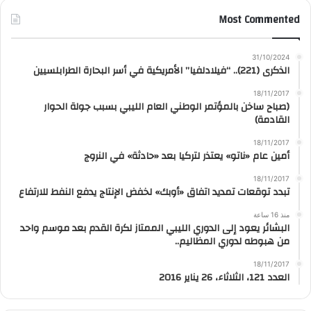
Most Commented
31/10/2024
الذكرى (221).. “فيلادلفيا” الأمريكية في أسر البحارة الطرابلسيين
18/11/2017
(صباح ساخن بالمؤتمر الوطني العام الليبي بسبب جولة الحوار
القادمة)
18/11/2017
أمين عام «ناتو» يعتذر لتركيا بعد «حادثة» في النروج
18/11/2017
تبدد توقعات تمديد اتفاق «أوبك» لخفض الإنتاج يدفع النفط للارتفاع
منذ 16 ساعة
البشائر يعود إلى الدوري الليبي الممتاز لكرة القدم بعد موسم واحد
من هبوطه لدوري المظاليم..
18/11/2017
العدد 121، الثلاثاء، 26 يناير 2016