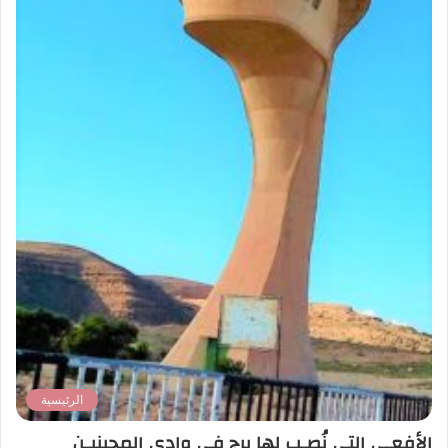
الرئيسية
الأفعـى التي نُصـب لها برج في وادي المجينيـن