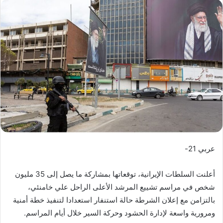
س
ل
ب
ر
ي
د
ا
إ
ل
ك
ت
ر
عربي 21-
و
ن
أعلنت السلطات الإيرانية، توقعاتها بمشاركة ما يصل إلى 35 مليون
ي
ا
شخص في مراسم تشييع المرشد الأعلى الراحل علي خامنئي،
بالتزامن مع إعلان الشرطة حالة استنفار استعدادا لتنفيذ خطة أمنية
ومرورية واسعة لإدارة الحشود وحركة السير خلال أيام المراسم.