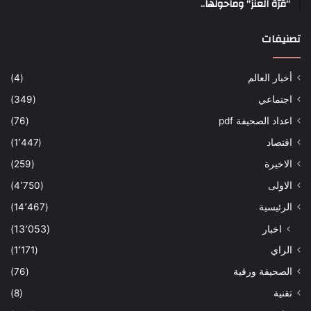
“قرّة العنز” وماحولها..
تصنيفات
أخبار العالم
(4)
اجتماعي
(349)
اعداد الصحيفة pdf
(76)
اقتصاد
(1٬447)
الاخيرة
(259)
الاولى
(4٬750)
الرئيسية
(14٬467)
اخبار
(13٬053)
الراي
(1٬171)
الصحيفة ورقية
(76)
تقنية
(8)