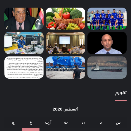
تقويم
أغسطس 2026
س
د
ن
ث
أرب
خ
ج