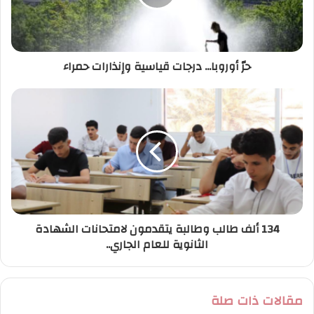
ل
ك
ت
ر
حرّ أوروبا... درجات قياسية وإنذارات حمراء
و
ن
ي
134 ألف طالب وطالبة يتقدمون لامتحانات الشهادة
الثانوية للعام الجاري..
مقالات ذات صلة