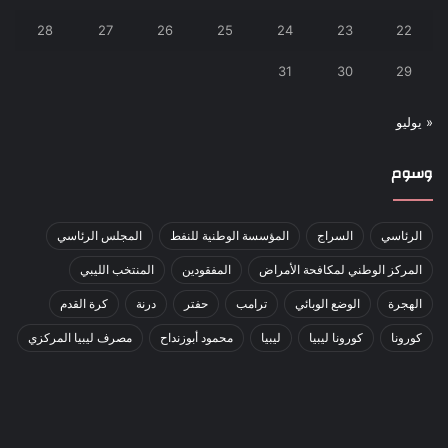
28
27
26
25
24
23
22
31
30
29
« يوليو
وسوم
الرئاسي
السراج
المؤسسة الوطنية للنفط
المجلس الرئاسي
المركز الوطني لمكافحة الأمراض
المفقودين
المنتخب الليبي
الهجرة
الوضع الوبائي
ترامب
حفتر
درنة
كرة القدم
كورونا
كورونا ليبيا
ليبيا
محمود أبوزنداح
مصرف ليبيا المركزي