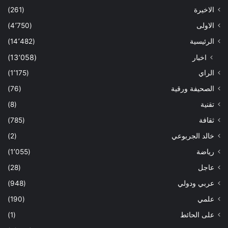
الاخيرة
(261)
الاولى
(4٬750)
الرئيسية
(14٬482)
اخبار
(13٬058)
الراي
(1٬175)
الصحيفة ورقية
(76)
تقنية
(8)
ثقافة
(785)
خالد الجربوعي
(2)
رياضة
(1٬055)
عاجل
(28)
عربي ودولي
(948)
علمي
(190)
على الحائط
(1)