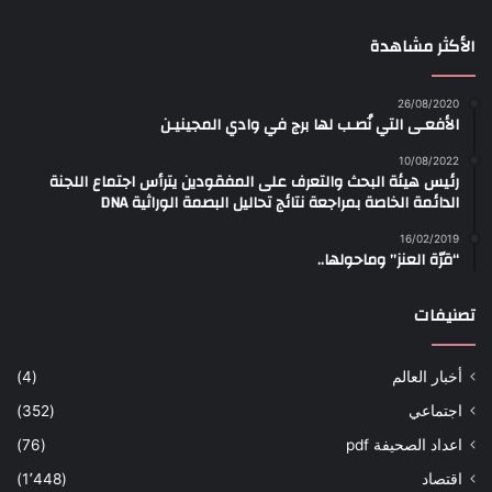
الأكثر مشاهدة
26/08/2020
الأفعـى التي نُصـب لها برج في وادي المجينيـن
10/08/2022
رئيس هيئة البحث والتعرف على المفقودين يترأس اجتماع اللجنة
الدائمة الخاصة بمراجعة نتائج تحاليل البصمة الوراثية DNA
16/02/2019
“قرّة العنز” وماحولها..
تصنيفات
أخبار العالم
(4)
اجتماعي
(352)
اعداد الصحيفة pdf
(76)
اقتصاد
(1٬448)