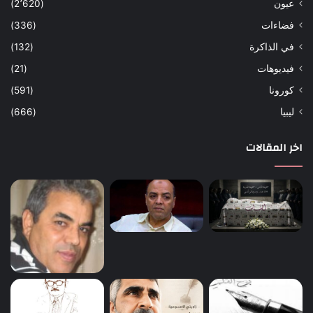
عيون
(2٬620)
فضاءات
(336)
في الذاكرة
(132)
فيديوهات
(21)
كورونا
(591)
ليبيا
(666)
اخر المقالات