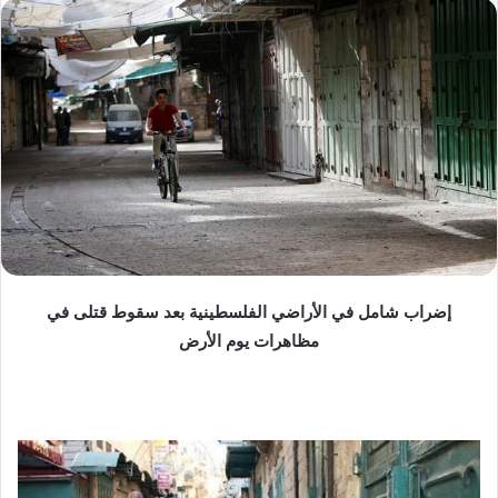
س
ل
ب
ر
ي
د
ا
إ
ل
ك
ت
ر
إضراب شامل في الأراضي الفلسطينية بعد سقوط قتلى في
و
مظاهرات يوم الأرض
ن
ي
ا