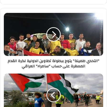
ر
ي
د
ك
ا
ل
إ
ل
ك
ت
ر
"التحدي طمينة" يتوج ببطولة تطاوين الدولية لكرة القدم
و
المصغرة على حساب "سامراء" العراقي
ن
ي