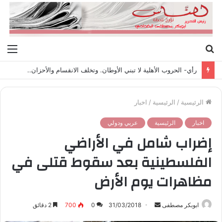
بحث
الق
عن
رأي- الحروب الأهلية لا تبني الأوطان. وتخلف الانقسام والأحزان..
الرئيسية
/
الرئيسية
/
اخبار
اخبار
الرئيسية
عربي ودولي
إضراب شامل في الأراضي
الفلسطينية بعد سقوط قتلى في
مظاهرات يوم الأرض
ابوبكر مصطفى
أ
31/03/2018
0
700
2 دقائق
ر