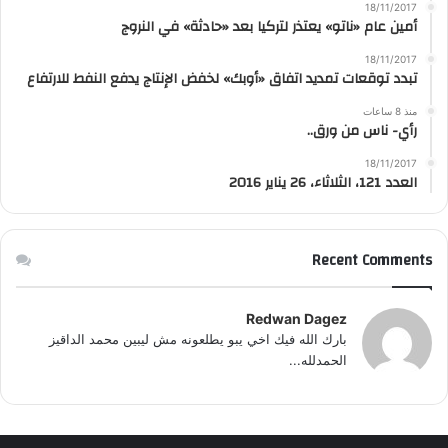
18/11/2017
أمين عام «ناتو» يعتذر لتركيا بعد «حادثة» في النروج
18/11/2017
تبدد توقعات تمديد اتفاق «أوبك» لخفض الإنتاج يدفع النفط للارتفاع
منذ 8 ساعات
رأي- ناس من ورق..
18/11/2017
العدد 121، الثلاثاء، 26 يناير 2016
Recent Comments
Redwan Dagez
بارك الله فيك اخي يبو يطلعونه مش ليبين محمد الداقيز
الحمدلله...