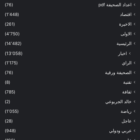
اعداد الصحيفة pdf
(76)
اقتصاد
(1٬448)
الاخيرة
(261)
الاولى
(4٬750)
الرئيسية
(14٬482)
اخبار
(13٬058)
الراي
(1٬175)
الصحيفة ورقية
(76)
تقنية
(8)
ثقافة
(785)
خالد الجربوعي
(2)
رياضة
(1٬055)
عاجل
(28)
عربي ودولي
(948)