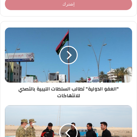
ل
ب
ر
ي
د
ك
ا
ل
إ
ل
ك
ت
ر
"العفو الدولية" تطالب السلطات الليبية بالتصدي
و
للانتهاكات
ن
ي