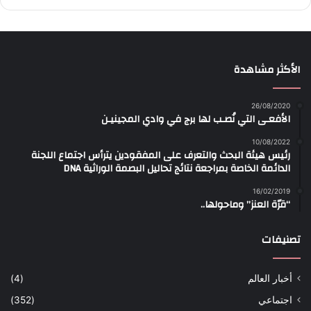
الأكثر مشاهدة
26/08/2020
الأفعـى التي نُصـب لها برج في وادي المجينيـن
10/08/2022
رئيس هيئة البحث والتعرف على المفقودين يترأس اجتماع اللجنة
الدائمة الخاصة بمراجعة نتائج تحاليل البصمة الوراثية DNA
16/02/2019
“قرّة العنز” وماحولها..
تصنيفات
أخبار العالم
(4)
اجتماعي
(352)