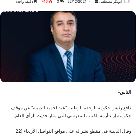
ابوبكر مصطفى
أ
22/12/2021
0
746
دقيقة واحدة
ر
س
ل
ب
ر
ي
د
ا
إ
ل
ك
ت
الناس-
ر
و
دافع رئيس حكومة الوحدة الوطنية “عبدالحميد الدبيبة” عن موقف
ن
حكومته إزاء أزمة الكتاب المدرسي التي مثار حديث الرأي العام.
ي
ا
وقال الدبيبة في مقطع نشر له على مواقع التواصل الأربعاء (22