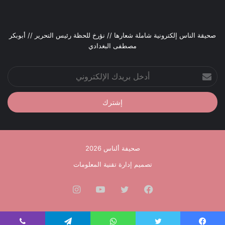
صحيقة الناس إلكترونية شاملة شعارها // نؤرخ للحظة رئيس التحرير // أبوبكر
مصطفى البغدادي
أدخل
بريدك
الإلكتروني
صحيفة ألناس 2026
تصميم إدارة تقنية المعلومات
فيسبوك
تويتر
يوتيوب
انستقرام