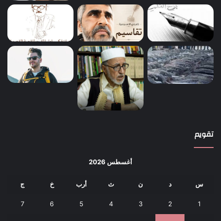
تقويم
أغسطس 2026
س
د
ن
ث
أرب
خ
ج
7
6
5
4
3
2
1