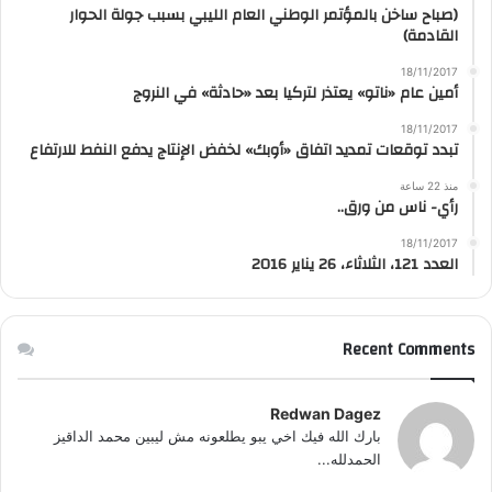
(صباح ساخن بالمؤتمر الوطني العام الليبي بسبب جولة الحوار
القادمة)
18/11/2017
أمين عام «ناتو» يعتذر لتركيا بعد «حادثة» في النروج
18/11/2017
تبدد توقعات تمديد اتفاق «أوبك» لخفض الإنتاج يدفع النفط للارتفاع
منذ 22 ساعة
رأي- ناس من ورق..
18/11/2017
العدد 121، الثلاثاء، 26 يناير 2016
Recent Comments
Redwan Dagez
بارك الله فيك اخي يبو يطلعونه مش ليبين محمد الداقيز
الحمدلله...