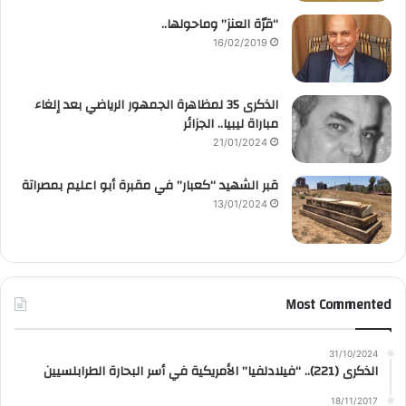
“قرّة العنز” وماحولها..
16/02/2019
الذكرى 35 لمظاهرة الجمهور الرياضي بعد إلغاء
مباراة ليبيا.. الجزائر
21/01/2024
قبر الشهيد “كعبار” في مقبرة أبو اعليم بمصراتة
13/01/2024
Most Commented
31/10/2024
الذكرى (221).. “فيلادلفيا” الأمريكية في أسر البحارة الطرابلسيين
18/11/2017