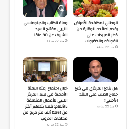
الوطني لمكافحة الأمراض
وفاة الكاتب والدبلوماسي
يقدم نصائحه للوقاية من
الليبي مفتاح السيد
خطر المبيدات على
الشريف عن 90 عامًا
الفواكه والخضروات
منذ 22 ساعة
منذ 22 ساعة
هل ينجح المركزي في كبح
خلال اجتماع رعته البعثة
جماح الطلب على النقد
الأممية في ليبيا. المركز
الأجنبي؟
الليبي للأعمال المتعلقة
بالألغام: قمنا بتطهير أكثر
منذ 22 ساعة
من (126) ألف متر مربع من
مخلفات الحروب
منذ 22 ساعة