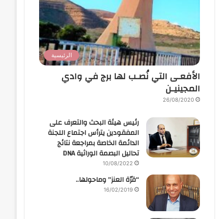
الرئيسية
الأفعـى التي نُصـب لها برج في وادي
المجينيـن
26/08/2020
رئيس هيئة البحث والتعرف على
المفقودين يترأس اجتماع اللجنة
الدائمة الخاصة بمراجعة نتائج
تحاليل البصمة الوراثية DNA
10/08/2022
“قرّة العنز” وماحولها..
16/02/2019