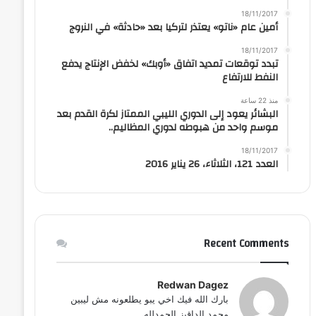
18/11/2017
أمين عام «ناتو» يعتذر لتركيا بعد «حادثة» في النروج
18/11/2017
تبدد توقعات تمديد اتفاق «أوبك» لخفض الإنتاج يدفع
النفط للارتفاع
منذ 22 ساعة
البشائر يعود إلى الدوري الليبي الممتاز لكرة القدم بعد
موسم واحد من هبوطه لدوري المظاليم..
18/11/2017
العدد 121، الثلاثاء، 26 يناير 2016
Recent Comments
Redwan Dagez
بارك الله فيك اخي يبو يطلعونه مش ليبين
محمد الداقيز الحمدلله...