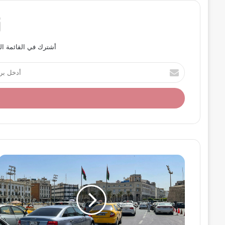
أشترك في القائمة ال
أ
د
خ
ل
ب
ر
ي
د
ك
ا
ل
إ
ل
ك
ت