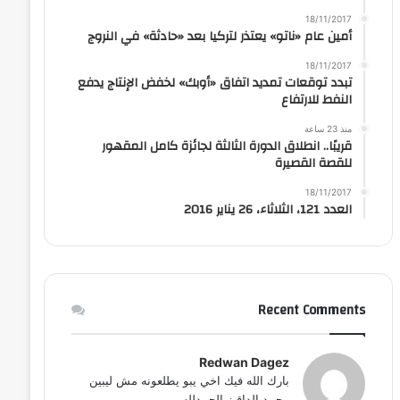
18/11/2017
أمين عام «ناتو» يعتذر لتركيا بعد «حادثة» في النروج
18/11/2017
تبدد توقعات تمديد اتفاق «أوبك» لخفض الإنتاج يدفع
النفط للارتفاع
منذ 23 ساعة
قريبًا.. انطلاق الدورة الثالثة لجائزة كامل المقهور
للقصة القصيرة
18/11/2017
العدد 121، الثلاثاء، 26 يناير 2016
Recent Comments
Redwan Dagez
بارك الله فيك اخي يبو يطلعونه مش ليبين
محمد الداقيز الحمدلله...