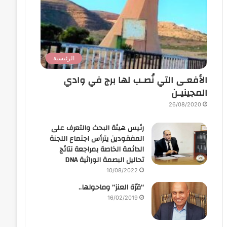
الرئيسية
الأفعـى التي نُصـب لها برج في وادي
المجينيـن
26/08/2020
رئيس هيئة البحث والتعرف على
المفقودين يترأس اجتماع اللجنة
الدائمة الخاصة بمراجعة نتائج
تحاليل البصمة الوراثية DNA
10/08/2022
“قرّة العنز” وماحولها..
16/02/2019