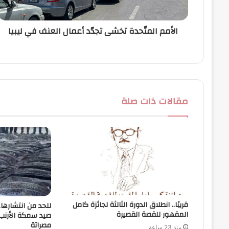
ر
و
ن
الأمم المتّحدة تخشى تجدّد أعمال العنف في ليبيا
ي
مقالات ذات صلة
قريبًا.. انطلاق الدورة الثالثة لجائزة كامل
للحد من انتشارها
المقهور للقصة القصيرة
صيد سمكة الأرن
مصراتة
منذ 23 ساعة