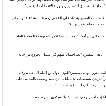
نجاز الاستحقاق الدستوري وإجراء الانتخابات الرئاسية”.
وبحسب وجهة نظر الأعضاء المبينة في البيان “بالإمكان إجراء الانتخابات التشريعية بناء على القانون رقم 4 لسنة 2012 والصادر
جديد، أو قاعدة دستورية”.
عام الحالي إن أمكن”، مع ترك هذا الأمر للمفوضية الوطنية العليا
 أن هذا المقترح “يعد اجتهاداً منهم في سبيل الخروج من حالة
كانت مقررة نهاية ديسمبر/كانون الأول من العام الماضي، وذلك
اً لترشح شخصيات للانتخابات الرئاسية وصفت بالجدلية، على
ة الوحدة الوطنية، عبدالحميد الدبيبة.
ة إقصاء مزدوجي الجنسية والعسكريين من عدمه.