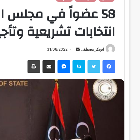
58 عضواً في مجلس ال
انتخابات تشريعية وتأجي
ابوبكر مصطفى
أ
31/08/2022
ر
فيسبوك
تويتر
سكايب
ماسنجر
مشاركة عبر البريد
طباعة
س
ل
ب
ر
ي
د
ا
إ
ل
ك
ت