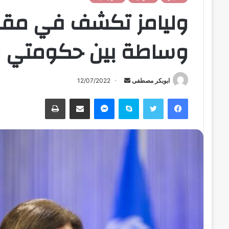
وليامز تكشف في مقاب
وساطة بين حكومتي الد
ابوبكر مصطفى
أ
12/07/2022
ر
فيسبوك
تويتر
سكايب
ماسنجر
مشاركة عبر البريد
طباعة
س
ل
ب
ر
ي
د
ا
إ
ل
ك
ت