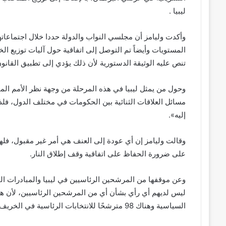
ليبيا .
وأكدت وليامز أن مجلسي النواب والدولة حددا خلال اجتماعات
المستويات وأيضاً تم التوصل إلى اتفاقية حول آليات توزيع الخ
تنص عليه الوثيقة الدستورية لأن ذلك يؤدي إلى تطبيق القانون
وحول من يمثل ليبيا في هذه المرحلة من وجهة نظر الأمم المت
مسائل العلاقات الثنائية بين الحكومات في مختلف الدول، ف
إليه».
وقالت وليامز إن أي عودة إلى العنف هي أمر غير مقبول، فلهذ
على ضرورة الحفاظ على اتفاقية وقف إطلاق النار.
وعن موقفها من المرشحين الرئاسيين في ليبيا والمبادرات الت
ليس لديهم أي رأي بشأن أي من المرشحين الرئاسيين، لأن ه
السياسية وهناك 98 مترشحًا للانتخابات الرئاسية في الخريف الماضي.