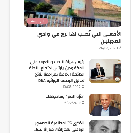
الرئيسية
الأفعـى التي نُصـب لها برج في وادي
المجينيـن
26/08/2020
رئيس هيئة البحث والتعرف على
المفقودين يترأس اجتماع اللجنة
الدائمة الخاصة بمراجعة نتائج
تحاليل البصمة الوراثية DNA
10/08/2022
“قرّة العنز” وماحولها..
16/02/2019
الذكرى 35 لمظاهرة الجمهور
الرياضي بعد إلغاء مباراة ليبيا..