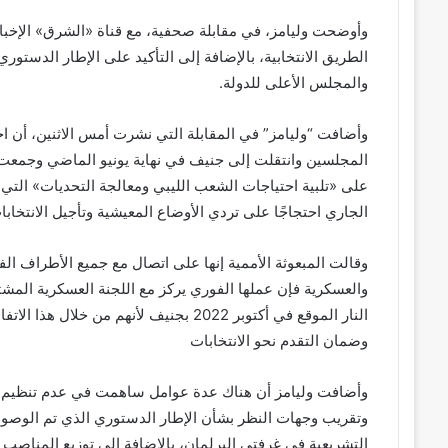
وأوضحت وليامز، في مقابلة صحفية، مع قناة «الشرق» الإخبار
الطريق الانتخابية، بالإضافة إلى التأكيد على الإطار الدستور
والمجلس الأعلى للدولة.
وأضافت “وليامز” في المقابلة التي نشرت أمس الاثنين، أن ا
المجلسين وانتقلت إلى جنيف في نهاية يونيو الماضي وجمعت
على «تلبية احتياجات الشعب الليبي ومعالجة التحديات» التي 
الجاري احتجاجًا على تردي الأوضاع المعيشية وتأجيل الانتخابا
وقالت المبعوثة الأممية إنها على اتصال مع جميع الأطراف الفاع
النار الموقع في أكتوبر 2022 بجنيف لأنهم 
وضمان التقدم نحو الانتخابات
وأضافت وليامز أن هناك عدة عوامل ساهمت في عدم تنظيم الا
التشريعية في غرفتي البرلمان، بالإضافة إلى توزيع المناصب 