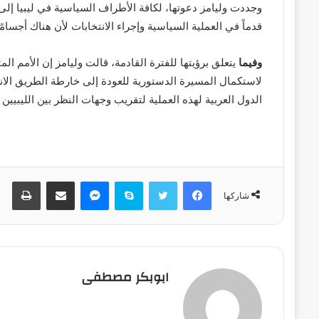
وجددت وليامز دعوتها، لكافة الأطراف السياسية في ليبيا إ
قدماً في العملية السياسية وإجراء الانتخابات لأن هناك أجسا
وفيما
يتعلق برؤيتها للفترة القادمة، قالت وليامز إن الأمم 
لاستكمال المسيرة الدستورية للعودة إلى خارطة الطريق الانت
الدول العربية لهذه العملية لتقريب وجهات النظر بين الليبيين
فيسبوك
تويتر
سكايب
ماسنجر
مشاركة عبر البريد
طباعة
شاركها
ابوبكر مصطفى