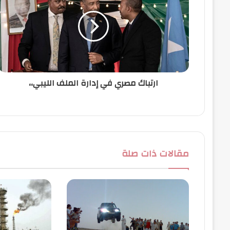
إ
ل
ك
ت
ر
و
ن
ارتباك مصري في إدارة الملف الليبي،،
ي
مقالات ذات صلة