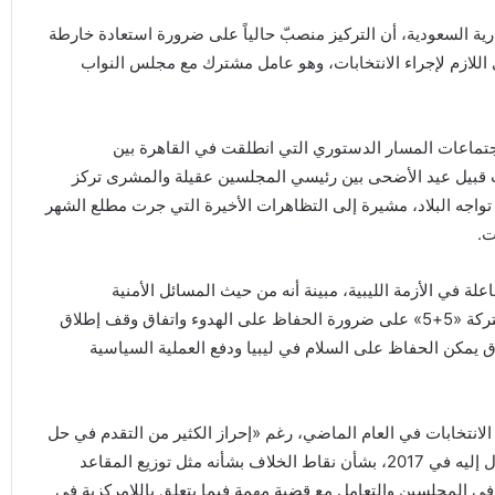
ية السعودية، أن التركيز منصبّ حالياً على ضرورة استعادة خارطة
ي اللازم لإجراء الانتخابات، وهو عامل مشترك مع مجلس النواب
جتماعات المسار الدستوري التي انطلقت في القاهرة بين
 قبيل عيد الأضحى بين رئيسي المجلسين عقيلة والمشرى تركز
تواجه البلاد، مشيرة إلى التظاهرات الأخيرة التي جرت مطلع الشهر
ت.
لة في الأزمة الليبية، مبينة أنه من حيث المسائل الأمنية
والعسكرية فإن عملها الفوري يركز مع اللجنة العسكرية المشتركة «5+5» على ضرورة الحفاظ على الهدوء واتفاق وقف إطلاق
من خلال هذا الاتفاق يمكن الحفاظ على السلام في ليبيا ودفع العملية السياسية
نتخابات في العام الماضي، رغم «إحراز الكثير من التقدم في حل
وتقريب وجهات النظر بشأن الإطار الدستوري الذي تم الوصول إليه في 2017، بشأن نقاط الخلاف بشأنه مثل توزيع المقاعد
في المجلسين والتعامل مع قضية مهمة فيما يتعلق باللامركزية في