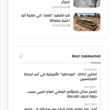
الجزائر
21/01/2024
قبر الشهيد “كعبار” في مقبرة أبو
اعليم بمصراتة
13/01/2024
Most Commented
31/10/2024
الذكرى (221).. “فيلادلفيا” الأمريكية في أسر البحارة
الطرابلسيين
18/11/2017
(صباح ساخن بالمؤتمر الوطني العام الليبي بسبب
جولة الحوار القادمة)
18/11/2017
أمين عام «ناتو» يعتذر لتركيا بعد «حادثة» في النروج