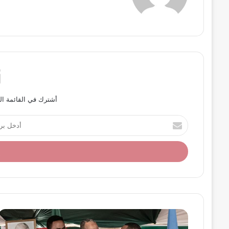
أشترك في القائمة ال
أ
د
خ
ل
ب
ر
ي
د
ك
ا
ل