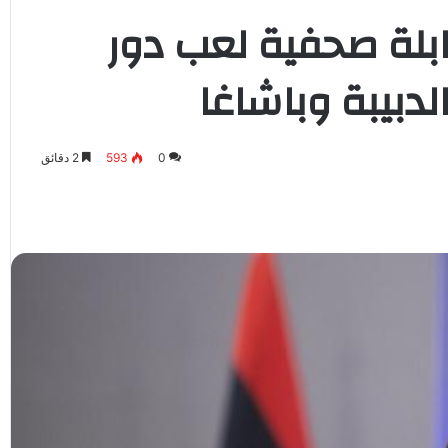
لة صحفية لعب دور
بيبة وباشاغا
0
593
2 دقائق