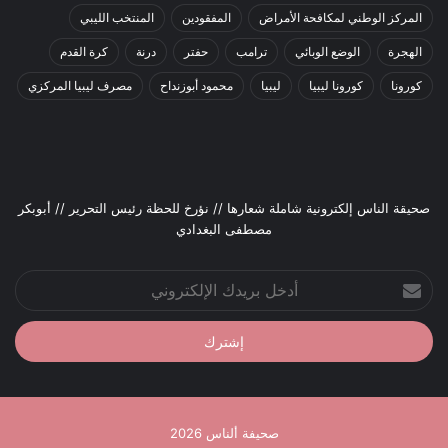
المركز الوطني لمكافحة الأمراض
المفقودين
المنتخب الليبي
الهجرة
الوضع الوبائي
ترامب
حفتر
درنة
كرة القدم
كورونا
كورونا ليبيا
ليبيا
محمود أبوزنداح
مصرف ليبيا المركزي
صحيقة الناس إلكترونية شاملة شعارها // نؤرخ للحظة رئيس التحرير // أبوبكر
مصطفى البغدادي
أدخل
بريدك
الإلكتروني
صحيفة ألناس 2026