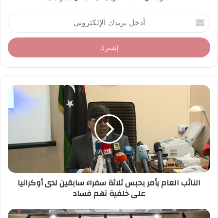
أ
د
خ
ل
ب
ر
ي
د
ك
ا
ل
إ
ل
ك
ت
ر
النائب العام يأمر بحبس ثلاثة سفراء سابقين لدى أوكرانيا
و
على خلفية تهم فساد
ن
ي