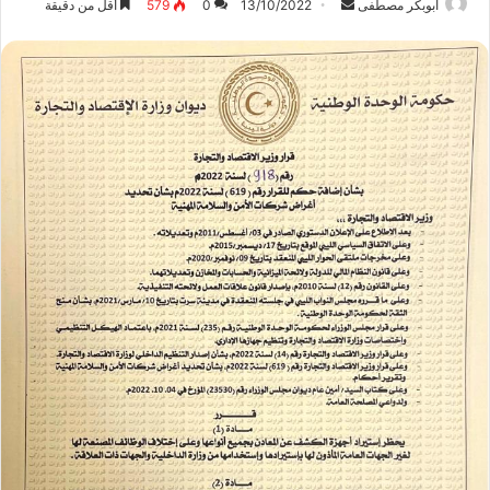
ابوبكر مصطفى
أ
13/10/2022
0
579
أقل من دقيقة
ر
س
ل
ب
ر
ي
د
ا
إ
ل
ك
ت
ر
و
ن
ي
ا