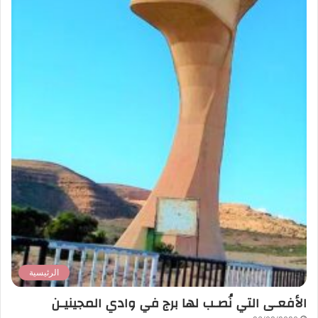
الرئيسية
الأفعـى التي نُصـب لها برج في وادي المجينيـن