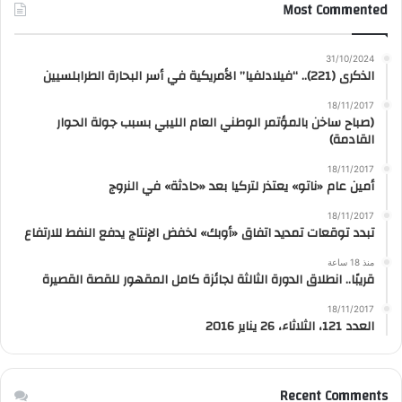
Most Commented
31/10/2024
الذكرى (221).. “فيلادلفيا” الأمريكية في أسر البحارة الطرابلسيين
18/11/2017
(صباح ساخن بالمؤتمر الوطني العام الليبي بسبب جولة الحوار
القادمة)
18/11/2017
أمين عام «ناتو» يعتذر لتركيا بعد «حادثة» في النروج
18/11/2017
تبدد توقعات تمديد اتفاق «أوبك» لخفض الإنتاج يدفع النفط للارتفاع
منذ 18 ساعة
قريبًا.. انطلاق الدورة الثالثة لجائزة كامل المقهور للقصة القصيرة
18/11/2017
العدد 121، الثلاثاء، 26 يناير 2016
Recent Comments