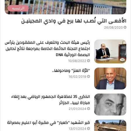
الرئيسية
الأفعـى التي نُصـب لها برج في وادي المجينيـن
26/08/2020
رئيس هيئة البحث والتعرف على المفقودين يترأس
اجتماع اللجنة الدائمة الخاصة بمراجعة نتائج تحاليل
البصمة الوراثية DNA
10/08/2022
“قرّة العنز” وماحولها..
16/02/2019
الذكرى 35 لمظاهرة الجمهور الرياضي بعد إلغاء
مباراة ليبيا.. الجزائر
21/01/2024
قبر الشهيد “كعبار” في مقبرة أبو اعليم بمصراتة
13/01/2024