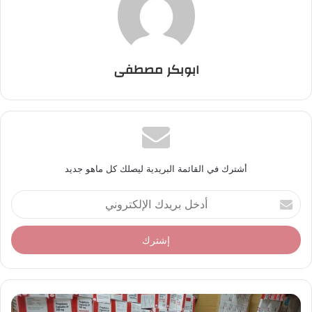
ابوبكر مصطفى
أشترك في القائمة البريدية ليصلك كل ماهو جديد
أ
د
خ
ل
ب
ر
ي
د