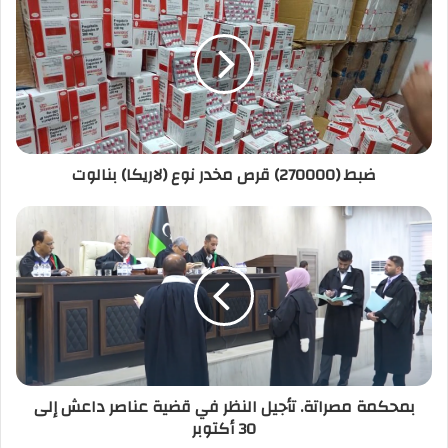
ك
ا
ل
إ
ل
ك
ت
ر
ضبط (270000) قرص مخدر نوع (لاريكا) بنالوت
و
ن
ي
بمحكمة مصراتة. تأجيل النظر في قضية عناصر داعش إلى
30 أكتوبر