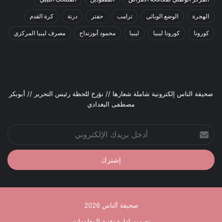
الهجرة
الوضع الوبائي
ترامب
حفتر
درنة
كرة القدم
كورونا
كورونا ليبيا
ليبيا
محمود أبوزنداح
مصرف ليبيا المركزي
صحيقة الناس إلكترونية شاملة شعارها // نؤرخ للحظة رئيس التحرير // أبوبكر
مصطفى البغدادي
أدخل
بريدك
الإلكتروني
صحيفة ألناس 2026
تصميم إدارة تقنية المعلومات