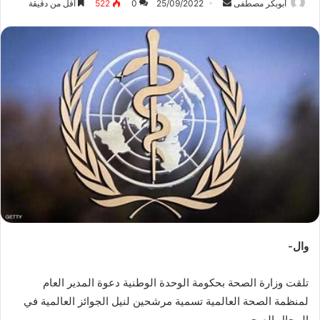
ابوبكر مصطفى
أ
25/09/2022
0
522
أقل من دقيقة
ر
س
ل
ب
ر
ي
د
ا
إ
ل
ك
ت
ر
و
وال-
ن
ي
تلقت وزارة الصحة بحكومة الوحدة الوطنية دعوة المدير العام
ا
لمنظمة الصحة العالمية تسمية مرشحين لنيل الجوائز العالمية في
المجال الصحي.