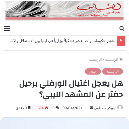
بحث
الق
عن
عشر حكومات وأحد عشر تشكيلاً وزارياً في ليبيا بين الاستقلال والانقلاب (1951 – 1969)
الرئيسية
/
الرئيسية
الرئيسية
عيون
هل يعجل اغتيال الورفلي برحيل
حفتر عن المشهد الليبي؟
ابوبكر مصطفى
أ
03/04/2021
0
1٬614
3 دقائق
ر
س
ل