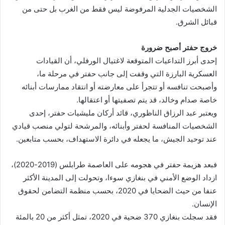
الشخصيات الجدلية المرفوضة ليس فقط من الغرب بل حتى من
قبائل الشرق.
خروج حفتر أصبح ضرورة
إحدى أبرز التداعيات المتوقعة لاغتيال الورفلي، أن القيادات
العسكرية البارزة التي وقفت إلى جانب حفتر في مرحلة ما،
وأصبحت تنافسه أو تتجرأ على معارضته أو انتقاد ممارسات أبنائه
خاصة صدام وخالد، قد يتم تصفيتها أو اعتقالها.
ويعتبر عبد الرزاق الناظوري، قائد أركان مليشيات حفتر، إحدى
الشخصيات المنافسة لحفتر وأبنائه، والمرشحة لتولي منصب قيادي
عند توحيد الجيش، ما يجعله في دائرة الاستهداف، بحسب متابعين.
فبعد هزيمة حفتر في هجومه على العاصمة طرابلس (2019-2020)،
ازداد الوضع الأمني في بنغازي سوءا، وتحولت إلى المدينة الأكثر
عنفا من حيث الضحايا في 2020، بحسب منظمة التضامن لحقوق
الإنسان.
فقد سجلت بنغازي 370 ضحية في 2020، تمثل أكثر من 20 بالمئة