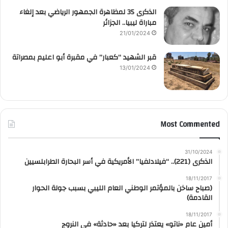
الذكرى 35 لمظاهرة الجمهور الرياضي بعد إلغاء
مباراة ليبيا.. الجزائر
21/01/2024
قبر الشهيد “كعبار” في مقبرة أبو اعليم بمصراتة
13/01/2024
Most Commented
31/10/2024
الذكرى (221).. “فيلادلفيا” الأمريكية في أسر البحارة الطرابلسيين
18/11/2017
(صباح ساخن بالمؤتمر الوطني العام الليبي بسبب جولة الحوار
القادمة)
18/11/2017
أمين عام «ناتو» يعتذر لتركيا بعد «حادثة» في النروج