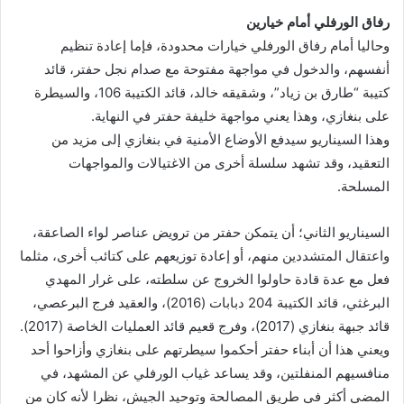
رفاق الورفلي أمام خيارين
وحاليا أمام رفاق الورفلي خيارات محدودة، فإما إعادة تنظيم
أنفسهم، والدخول في مواجهة مفتوحة مع صدام نجل حفتر، قائد
كتيبة “طارق بن زياد”، وشقيقه خالد، قائد الكتيبة 106، والسيطرة
على بنغازي، وهذا يعني مواجهة خليفة حفتر في النهاية.
وهذا السيناريو سيدفع الأوضاع الأمنية في بنغازي إلى مزيد من
التعقيد، وقد تشهد سلسلة أخرى من الاغتيالات والمواجهات
المسلحة.
السيناريو الثاني؛ أن يتمكن حفتر من ترويض عناصر لواء الصاعقة،
واعتقال المتشددين منهم، أو إعادة توزيعهم على كتائب أخرى، مثلما
فعل مع عدة قادة حاولوا الخروج عن سلطته، على غرار المهدي
البرغثي، قائد الكتيبة 204 دبابات (2016)، والعقيد فرج البرعصي،
قائد جبهة بنغازي (2017)، وفرج قعيم قائد العمليات الخاصة (2017).
ويعني هذا أن أبناء حفتر أحكموا سيطرتهم على بنغازي وأزاحوا أحد
منافسيهم المنفلتين، وقد يساعد غياب الورفلي عن المشهد، في
المضي أكثر في طريق المصالحة وتوحيد الجيش، نظرا لأنه كان من