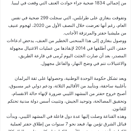
من إجمالي 1834 ضحية جراء حوادث العنف التي وقعت في ليبيا.
وتفوقت بنغازي على طرابلس، التي سجلت 299 ضحية في نفس
العام، رغم أنها تعرضت خلال النصف الأول من 2020، لهجوم عنيف
من مليشيا حفتر والمرتزقة الأجانب.
ووصول بنغازي إلى هذا المنحنى الخطير من العنف، يدحض ادعاءات
حفتر، التي أطلقها في 2014 لإنقاذها من عمليات الاغتيال مجهولة
المصدر، بعد أن صارت الجثث اليوم تُرمى في قارعة الطريق،
والاغتيالات تتم في وضح النهار، والفاعل مجهول.
وبعد تشكل حكومة الوحدة الوطنية، وحصولها على ثقة البرلمان
بأغلبية ساحقة، وبتأييد من الأقاليم الثلاثة، ودعم دولي غير مسبوق،
أصبح خروج حفتر من المشهد الليبي ضرورة لإنهاء حالة الانقسام،
وتحقيق المصالحة، وتوحيد الجيش، وتثبيت أسس دولة مدنية تحتكم
للقانون.
وهذه القناعة وصلت إليها عدة دول فاعلة في المشهد الليبي، وبدأت
قبائل الشرق تؤمن بها، فبعد نحو 7 سنوات من إطلاق حفتر لعملية