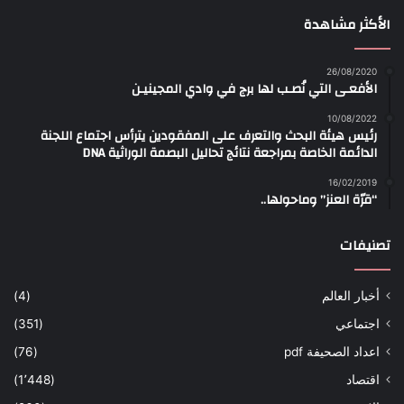
الأكثر مشاهدة
26/08/2020
الأفعـى التي نُصـب لها برج في وادي المجينيـن
10/08/2022
رئيس هيئة البحث والتعرف على المفقودين يترأس اجتماع اللجنة
الدائمة الخاصة بمراجعة نتائج تحاليل البصمة الوراثية DNA
16/02/2019
“قرّة العنز” وماحولها..
تصنيفات
أخبار العالم
(4)
اجتماعي
(351)
اعداد الصحيفة pdf
(76)
اقتصاد
(1٬448)