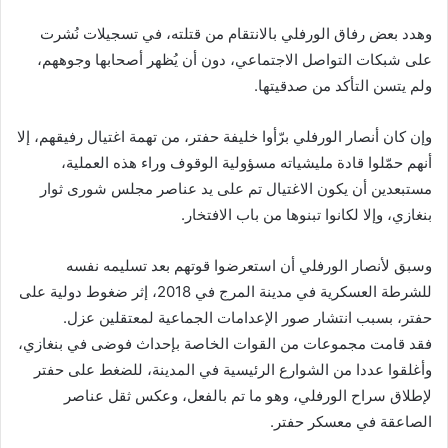
وهدد بعض رفاق الورفلي بالانتقام من قتلته، في تسجيلات نُشرت
على شبكات التواصل الاجتماعي، دون أن يُظهر أصحابها وجوههم،
ولم يتسن التأكد من صدقيتها.
وإن كان أنصار الورفلي برّأوا خليفة حفتر، من تهمة اغتيال رفيقهم، إلا
أنهم حمّلوا قادة مليشياته مسؤولية الوقوف وراء هذه العملية،
مستبعدين أن يكون الاغتيال تم على يد عناصر مجلس شورى ثوار
بنغازي، وإلا لكانوا تبنوها من باب الافتخار.
وسبق لأنصار الورفلي أن استعرضوا قوتهم بعد تسليمه نفسه
للشرطة العسكرية في مدينة المرج في 2018، إثر ضغوط دولية على
حفتر، بسبب انتشار صور الإعدامات الجماعية لمعتقلين عزل.
فقد قامت مجموعات من القوات الخاصة بإحداث فوضى في بنغازي،
وأغلقوا عددا من الشوارع الرئيسية في المدينة، للضغط على حفتر
لإطلاق سراح الورفلي، وهو ما تم بالفعل، وعكس ثقل عناصر
الصاعقة في معسكر حفتر.