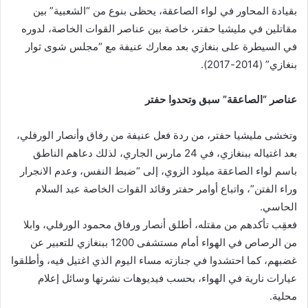
بقيادة المحاور في لواء الصاعقة، يحظى بنوع من “الشعبية” بين
مقاتلين في مليشيا حفتر، خاصة بين عناصر القوات الخاصة، لدوره
في السيطرة على بنغازي بعد معارك عنيفة مع “مجلس شوى ثوار
بنغازي” (2014-2017).
عناصر “الصاعقة” سبق وتحدوا حفتر
وتخشى مليشيا حفتر، من ردة فعل عنيفة من رفاق وأنصار الورفلي،
بعد اغتياله ببنغازي، في 24 مارس الجاري، لذلك دعاهم الناطق
باسم لواء الصاعقة ميلود الزوي، إلى “ضبط النفس، وعدم الانجرار
وراء الفتن”، واتباع أوامر حفتر وقائد القوات الخاصة عبد السلام
الحاسي.
فعقِب تأكدهم من مقتله، أطلق أنصار ورفاق محمود الورفلي، وابلا
من الرصاص في الهواء أمام مستشفى 1200 ببنغازي للتعبير عن
غضبهم، كما احتشدوا في جنازته مساء اليوم الذي اغتيل فيه، وأطلقوا
عيارات نارية في الهواء، بحسب فيديوهات نشرتها وسائل إعلام
محلية.