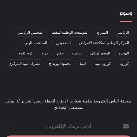
وسوم
الرئاسي
السراج
المؤسسة الوطنية للنفط
المجلس الرئاسي
المركز الوطني لمكافحة الأمراض
المفقودين
المنتخب الليبي
الهجرة
الوضع الوبائي
ترامب
حفتر
درنة
كرة القدم
كورونا
كورونا ليبيا
ليبيا
محمود أبوزنداح
مصرف ليبيا المركزي
صحيقة الناس إلكترونية شاملة شعارها // نؤرخ للحظة رئيس التحرير // أبوبكر
مصطفى البغدادي
أدخل
بريدك
الإلكتروني