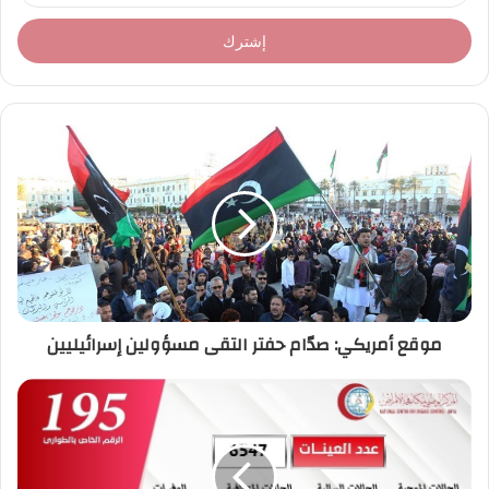
خ
ل
ب
ر
ي
د
ك
ا
ل
إ
ل
ك
ت
ر
موقع أمريكي: صدّام حفتر التقى مسؤولين إسرائيليين
و
ن
ي