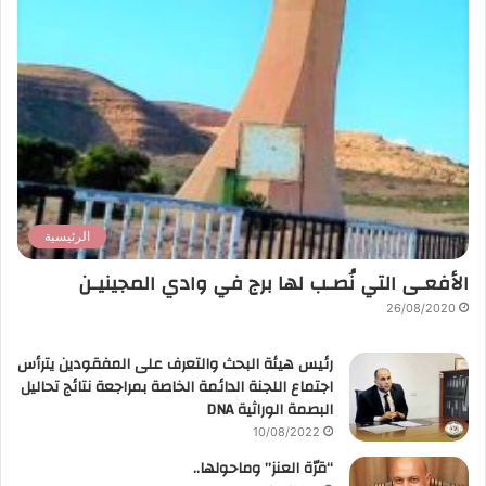
الرئيسية
الأفعـى التي نُصـب لها برج في وادي المجينيـن
26/08/2020
رئيس هيئة البحث والتعرف على المفقودين يترأس
اجتماع اللجنة الدائمة الخاصة بمراجعة نتائج تحاليل
البصمة الوراثية DNA
10/08/2022
“قرّة العنز” وماحولها..