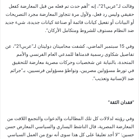
وقالت لـ”عربي21″، إنه “أهم حدث تم فعله من قبل المعارضة كفعل
حقيقي وليس رد فعل، ولأول مرة تتجاوز المعارضة مجرد التصريحات
أو البيانات أو تفعيل كيانات قائمة أو صناعة كيانات جديدة، شيء جديد
ضد النظام مستوف للشروط ومتكامل الأركان”.
وفي 15 سبتمبر الماضي، كشفت محاميتان دوليتان لـ”عربي21″، عن
تفاصيل شكاوى رسمية قدمتاها للمدعي العام الفرنسي والأمم
المتحدة، بالنيابة عن شخصيات وحركات مصرية معارضة للتحقيق
في تورط مسؤولين مصريين، وتواطؤ مسؤولين فرنسيين، بـ”جرائم
ضد الإنسانية وتعذيب”.
“فقدان الثقة”
وفي رؤيته لدلالات كل تلك المطالبات والدعوات والتجمع اللافت من
المعارضة المصرية، قال الناشط اليساري والسياسي المعارض حسن
حسين: “لا أجد تعليقا على كل هذا سوى أنه نوع من العمل السياسي