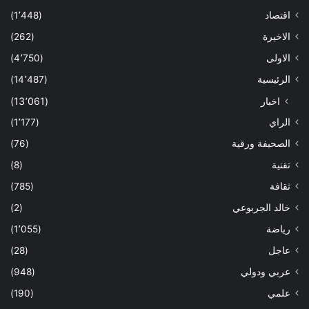
اقتصاد
(1٬448)
الاخيرة
(262)
الاولى
(4٬750)
الرئيسية
(14٬487)
اخبار
(13٬061)
الراي
(1٬177)
الصحيفة ورقية
(76)
تقنية
(8)
ثقافة
(785)
خالد الجربوعي
(2)
رياضة
(1٬055)
عاجل
(28)
عربي ودولي
(948)
علمي
(190)