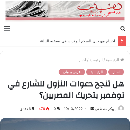
بحث
الق
عن
اختتام مهرجان السلام أبوقرين في نسخته الثالثة
الرئيسية
/
الرئيسية
/
اخبار
اخبار
الرئيسية
عربي ودولي
هل تنجح دعوات النزول للشارع في
نوفمبر بتحريك المصريين؟
ابوبكر مصطفى
أ
10/10/2022
0
479
6 دقائق
ر
س
ل