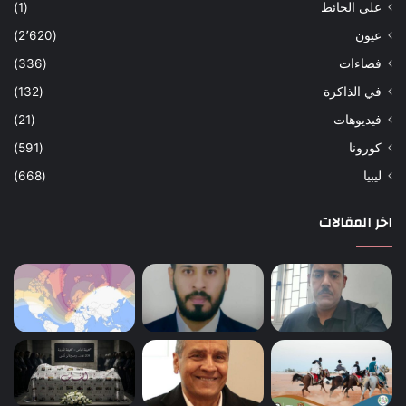
على الحائط
(1)
عيون
(2٬620)
فضاءات
(336)
في الذاكرة
(132)
فيديوهات
(21)
كورونا
(591)
ليبيا
(668)
اخر المقالات