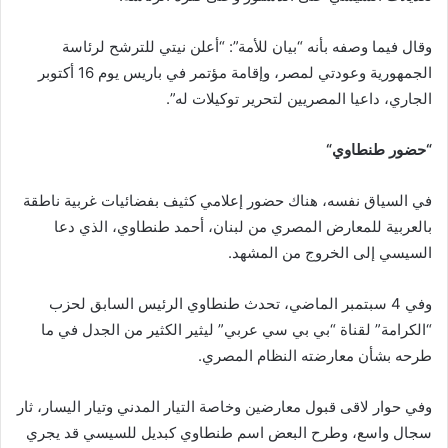
وقال فيما وصفه بأنه “بيان للأمة”: “أعلن نيتي للترشح لرئاسة
الجمهورية وعودتي لمصر، وإقامة مؤتمر في باريس يوم 16 أكتوبر
الجاري، داعيا المصريين لتحرير توكيلات له”.
“
حضور طنطاوي
“
في السياق نفسه، هناك حضور إعلامي كثيف بفضائيات غربية ناطقة
بالعربية للمعارض المصري من لبنان، أحمد طنطاوي، الذي دعا
السيسي إلى الخروج من المشهد.
وفي 4 سبتمبر الماضي، تحدث طنطاوي الرئيس السابق لحزب
“الكرامة” لقناة “بي بي سي عربي” ليثير الكثير من الجدل في ما
طرحه بشأن معارضته النظام المصري.
وفي حوار لاقى قبول معارضين وخاصة التيار المدني وتيار اليسار، ثار
سجال واسع، وطرح البعض اسم طنطاوي كبديل للسيسي قد يجري