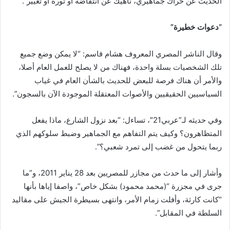
الحديث عن حراك جماهيري، ناهيك عن انتفاضة أو ثورة أو تغيير”.
“دعوات خطيرة”
وقال الناشر المصري المعروف هشام قاسم: “لا يمكن وضع جميع
تلك الشخصيات بسلة واحدة، فهناك من لا يصلح للعمل العام أصلا،
والأمر أن هناك فرصة للبعض للحديث بالشأن العام في غياب
السياسيين الحقيقيين والأصوات المعتقلة الموجودة الآن بالسجون”.
وفي حديثه لـ”عربي21″، تساءل: “بعد نزول الشارع، ماذا يفعل
المتظاهرون؟ وكيف يتم التفاهم مع الجماهير وضبط سلوكهم الذي
ربما يتحول من غضب إلى تمرد شعبي؟”.
وأشار إلى ما حدث من مجازر للمصريين بعد 28 يناير 2011، و”ما
جرى في مجزرة “(محمد محمود) بشكل خاص”، واصفا إياها بأنها
“كانت كارثة، وأفلت زمام الأمر، وانتهى بسيطرة الجيش على مقاليد
السلطة في المقابل”.