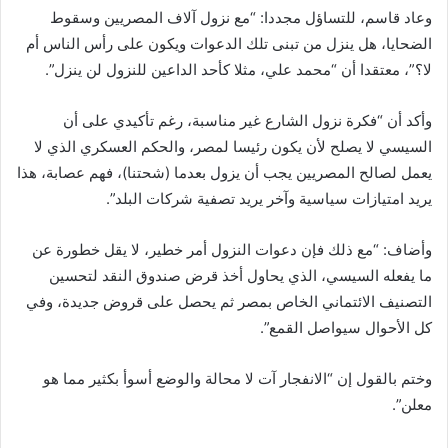
وعاد قاسم، للتساؤل مجددا: “مع نزول آلاف المصريين وسقوط
الضحايا، هل ينزل من تبنى تلك الدعوات ويكون على رأس الناس أم
لا؟”، معتقدا أن “محمد علي، مثلا كأحد الداعين للنزول لن ينزل”.
وأكد أن “فكرة نزول الشارع غير مناسبة، رغم تأكيدي على أن
السيسي لا يصلح لأن يكون رئيسا لمصر، والحكم العسكري الذي لا
يعمل لصالح المصريين يجب أن يزول بعدما (شحتنا)، فهم عصابة، هذا
يريد امتيازات سياسية وآخر يريد تصفية شركات البلد”.
وأضاف: “مع ذلك فإن دعوات النزول أمر خطير، لا يقل خطورة عن
ما يفعله السيسي، الذي يحاول أخذ قرض صندوق النقد لتحسين
التصنيف الائتماني الخاص بمصر ثم يحصل على قروض جديدة، وفي
كل الأحوال سيواصل القمع”.
وختم بالقول إن “الانفجار آت لا محالة والوضع أسوأ بكثير مما هو
معلن”.