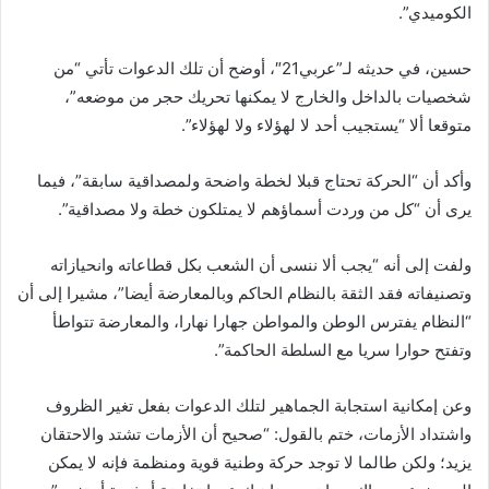
الكوميدي”.
حسين، في حديثه لـ”عربي21″، أوضح أن تلك الدعوات تأتي “من
شخصيات بالداخل والخارج لا يمكنها تحريك حجر من موضعه”،
متوقعا ألا “يستجيب أحد لا لهؤلاء ولا لهؤلاء”.
وأكد أن “الحركة تحتاج قبلا لخطة واضحة ولمصداقية سابقة”، فيما
يرى أن “كل من وردت أسماؤهم لا يمتلكون خطة ولا مصداقية”.
ولفت إلى أنه “يجب ألا ننسى أن الشعب بكل قطاعاته وانحيازاته
وتصنيفاته فقد الثقة بالنظام الحاكم وبالمعارضة أيضا”، مشيرا إلى أن
“النظام يفترس الوطن والمواطن جهارا نهارا، والمعارضة تتواطأ
وتفتح حوارا سريا مع السلطة الحاكمة”.
وعن إمكانية استجابة الجماهير لتلك الدعوات بفعل تغير الظروف
واشتداد الأزمات، ختم بالقول: “صحيح أن الأزمات تشتد والاحتقان
يزيد؛ ولكن طالما لا توجد حركة وطنية قوية ومنظمة فإنه لا يمكن