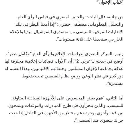
“
غياب الإخوان
“
من جانبه، قال الباحث والخبير المصري في قياس الرأي العام
والتحليل المعلوماتي مصطفى خضري: “إذا أمعنا النظر في تلك
الإنذارات الموجهة للسيسي من متصدري السوشيال ميديا والإعلام
الخارجي سنجدها على ثلاثة مستويات”.
رئيس المركز المصري لدراسات الإعلام والرأي العام ” تكامل مصر”،
أوضح في حديثه لـ”عربي21″، أن “الأول، فضائيات إعلامية محترفة لها
علاقة بجماعة الإخوان المسلمين وحلفائهم الإقليميين، وهذا القسم له
دور كبير في نشر الوعي ووضع نظام السيسي تحت ضغوط
مستمرة”.
أما الثاني، “فهم بعض المحسوبين على الأجهزة السيادية المناوئة
للسيسي، والذين يتجرأون في طرح المبادرات والتوعدات ويلمحون
بين فينة وأخرى بوجود دعم منتظر من الأجهزة في الداخل إذا حدث
حراك شعبوي ضد السيسي”.