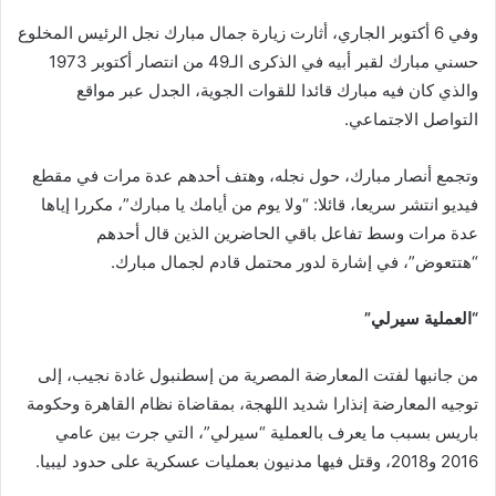
وفي 6 أكتوبر الجاري، أثارت زيارة جمال مبارك نجل الرئيس المخلوع
حسني مبارك لقبر أبيه في الذكرى الـ49 من انتصار أكتوبر 1973
والذي كان فيه مبارك قائدا للقوات الجوية، الجدل عبر مواقع
التواصل الاجتماعي.
وتجمع أنصار مبارك، حول نجله، وهتف أحدهم عدة مرات في مقطع
فيديو انتشر سريعا، قائلا: “ولا يوم من أيامك يا مبارك”، مكررا إياها
عدة مرات وسط تفاعل باقي الحاضرين الذين قال أحدهم
“هتتعوض”، في إشارة لدور محتمل قادم لجمال مبارك.
“العملية سيرلي”
من جانبها لفتت المعارضة المصرية من إسطنبول غادة نجيب، إلى
توجيه المعارضة إنذارا شديد اللهجة، بمقاضاة نظام القاهرة وحكومة
باريس بسبب ما يعرف بالعملية “سيرلي”، التي جرت بين عامي
2016 و2018، وقتل فيها مدنيون بعمليات عسكرية على حدود ليبيا.