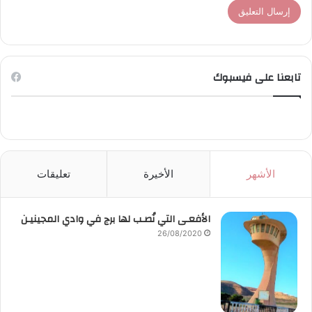
تابعنا على فيسبوك
الأشهر
الأخيرة
تعليقات
الأفعـى التي نُصـب لها برج في وادي المجينيـن
26/08/2020