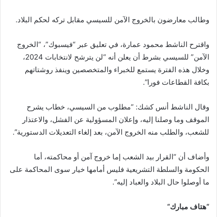
وطالب معارضون بالخروج الآمن للسيسي مقابل تركه لحكم البلاد.
واقترح الناشط محمود عمارة، في تعليق عبر “فيسبوك”، “الخروج
الآمن” للسيسي بشرط أن يعلن أنه “لن يترشح لانتخابات 2024،
وخلال هذه الفترة يستمع للخبراء والمتخصصين وينفذ روشتاتهم
بكافة القطاعات فورا”.
وقال الناشط أنس كشك: “مطلوب من السيسي، خطاب يشرح
الموقف وما وصلنا إليه، وإعلان المسؤولية عن الفشل، والاعتذار
للشعب، والطلب منه الخروج الآمن، بعد إلغاء التعديلات الدستورية”.
وأضاف أن “القرار بيد الشعب إما خروج آمن أو محاكمته، أما
الحكومة والسلطة التشريعية فليس أمامها خيار سوى المحاكمة على
ما أوصلوا حال البلاد والعباد إليه”.
“
هتاف مبارك
“