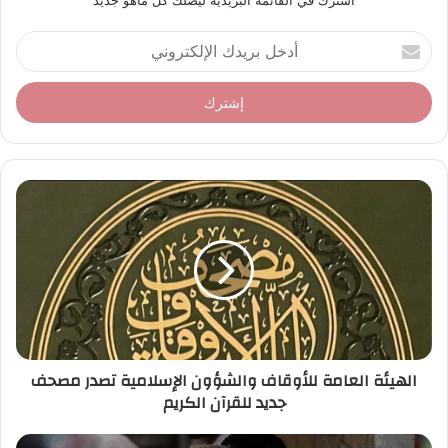
أ
د
خ
ل
ب
ر
ي
د
ك
ا
ل
إ
ل
ك
ت
ر
الهيئة العامة للأوقاف والشؤون الإسلامية تصدر مصحف
و
جديد للقرآن الكريم
ن
ي