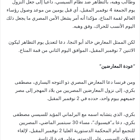
وطالب وهبه، بالتظاهر ضد نظام السيسي، داعيا إلى جعل النزول
يوم الجمعة 4 نوفمبر المقبل، أي قبل يومين من موعد وصول رؤساء
العالم لقمة المناخ، مؤكدا أنه أمر يشغل الأمن المصري ما يجعل ذلك
اليوم الأنسب للحراك، وفق وهبه.
لكن الممثل المعارض خالد أبو النجا، دعا لتعديل يوم التظاهر ليكون
الاثنين 7 نوفمبر المقبل، الموافق اليوم الثاني من قمة المناخ.
“
عودة المعارضين
“
ومن فرنسا دعا المعارض المصري ذو التوجه اليساري، مصطفى
بكري، إلى نزول المعارضين المصريين من بلاد المهجر إلى مصر
جميعهم بيوم واحد، حدده في 2 نوفمبر المقبل.
بكري، الذي يتشابه اسمه مع البرلماني المؤيد للسيسي مصطفى
بكري، دعا بـ”فيسبوك”، مساء 30 سبتمبر الماضي، المصريين
للتجمع أمام المحكمة الدستورية العليا 2 نوفمبر المقبل، لإلغاء
تعديلات السيسي على الدستور وعلى فترة الرئاسة.