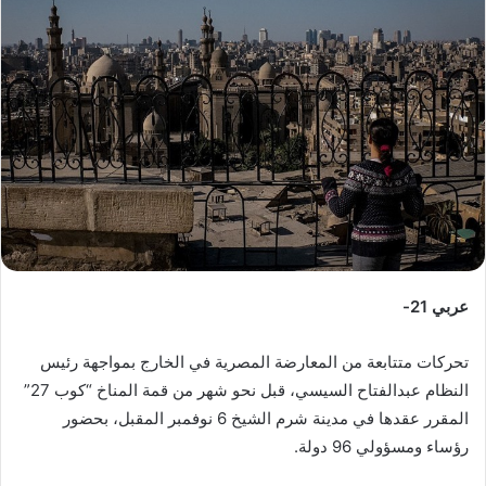
ب
ر
ي
د
ا
إ
ل
ك
ت
ر
و
عربي 21-
ن
ي
تحركات متتابعة من المعارضة المصرية في الخارج بمواجهة رئيس
ا
النظام عبدالفتاح السيسي، قبل نحو شهر من قمة المناخ “كوب 27”
المقرر عقدها في مدينة شرم الشيخ 6 نوفمبر المقبل، بحضور
رؤساء ومسؤولي 96 دولة.