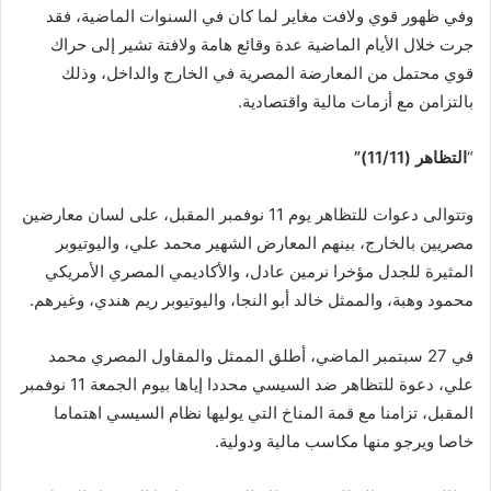
وفي ظهور قوي ولافت مغاير لما كان في السنوات الماضية، فقد
جرت خلال الأيام الماضية عدة وقائع هامة ولافتة تشير إلى حراك
قوي محتمل من المعارضة المصرية في الخارج والداخل، وذلك
بالتزامن مع أزمات مالية واقتصادية.
“
التظاهر
(11/11)”
وتتوالى دعوات للتظاهر يوم 11 نوفمبر المقبل، على لسان معارضين
مصريين بالخارج، بينهم المعارض الشهير محمد علي، واليوتيوبر
المثيرة للجدل مؤخرا نرمين عادل، والأكاديمي المصري الأمريكي
محمود وهبة، والممثل خالد أبو النجا، واليوتيوبر ريم هندي، وغيرهم.
في 27 سبتمبر الماضي، أطلق الممثل والمقاول المصري محمد
علي، دعوة للتظاهر ضد السيسي محددا إياها بيوم الجمعة 11 نوفمبر
المقبل، تزامنا مع قمة المناخ التي يوليها نظام السيسي اهتماما
خاصا ويرجو منها مكاسب مالية ودولية.