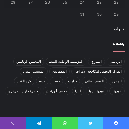
28
27
26
25
24
23
22
31
30
29
« يوليو
وسوم
الرئاسي
السراج
المؤسسة الوطنية للنفط
المجلس الرئاسي
المركز الوطني لمكافحة الأمراض
المفقودين
المنتخب الليبي
الهجرة
الوضع الوبائي
ترامب
حفتر
درنة
كرة القدم
كورونا
كورونا ليبيا
ليبيا
محمود أبوزنداح
مصرف ليبيا المركزي
صحيقة الناس إلكترونية شاملة شعارها // نؤرخ للحظة رئيس التحرير // أبوبكر