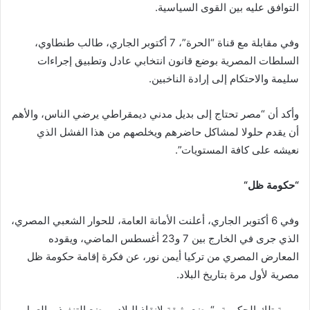
التوافق عليه بين القوى السياسية.
وفي مقابلة مع قناة “الحرة”، 7 أكتوبر الجاري، طالب طنطاوي،
السلطات المصرية بوضع قانون انتخابي عادل وتطبيق إجراءات
سليمة والاحتكام إلى إرادة الناخبين.
وأكد أن “مصر تحتاج إلى بديل مدني ديمقراطي يرضي الناس، والأهم
أن يقدم حلولا لمشاكل حاضرهم ويخلصهم من هذا الفشل الذي
نعيشه على كافة المستويات”.
“
حكومة ظل
“
وفي 6 أكتوبر الجاري، أعلنت الأمانة العامة، للحوار الشعبي المصري،
الذي جرى في الخارج بين 7 و23 أغسطس الماضي، ويقوده
المعارض المصري من تركيا أيمن نور، عن فكرة إقامة حكومة ظل
مصرية لأول مرة بتاريخ البلاد.
مهمة تلك الحكومة، “وضع وثيقة لإنقاذ البلاد موضع التنفيذ، والعمل