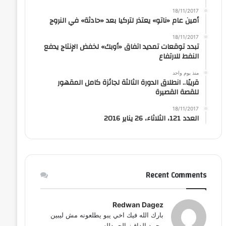
18/11/2017
أمين عام «ناتو» يعتذر لتركيا بعد «حادثة» في النروج
18/11/2017
تبدد توقعات تمديد اتفاق «أوبك» لخفض الإنتاج يدفع
النفط للارتفاع
منذ يوم واحد
قريبًا.. انطلاق الدورة الثالثة لجائزة كامل المقهور
للقصة القصيرة
18/11/2017
العدد 121، الثلاثاء، 26 يناير 2016
Recent Comments
Redwan Dagez
بارك الله فيك اخي يبو يطلعونه مش ليبين
محمد الداقيز الحمدلله...