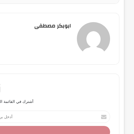
ابوبكر مصطفى
أشترك في القائمة ال
أ
د
خ
ل