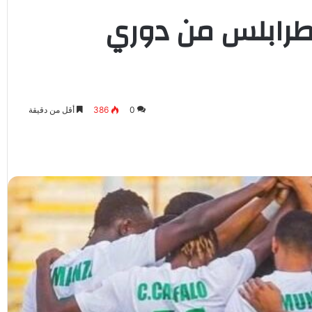
 طرابلس من دوري
0
386
أقل من دقيقة