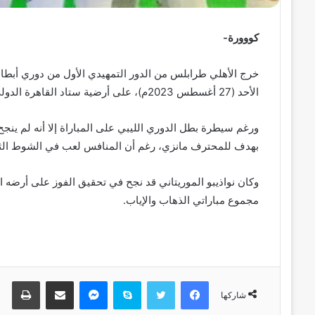
كووورة-
الأحد (27 أغسطس 2023م)، على أرضية ستاد القاهرة الدولي في إياب هذا الدور.
بهدف للمحترف مانزي، رغم أن المنافس لعب في الشوط الثاني
مجموع مباراتي الذهاب والإياب.
فيسبوك
تويتر
سكايب
ماسنجر
مشاركة عبر البريد
طباعة
شاركها