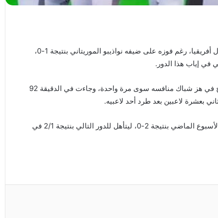
خرج الأهلي طرابلس من الدور التمهيدي الأول من دوري أبطال أفريقيا، رغم فوزه على ضيفه نواذيبو الموريتاني بنتيجة 1-0،
ورغم سيطرة بطل الدوري الليبي على المباراة إلا أنه لم ينجح في هز شباك منافسه سوى مرة واحدة، وجاءت في الدقيقة 92
 بعشرة لاعبين بعد طرد أحد لاعبيه.
وكان نواذيبو الموريتاني قد نجح في تحقيق الفوز على أرضه الأسبوع الماضي بنتيجة 2-0، ليتأهل للدور التالي بنتيجة 2/1 في