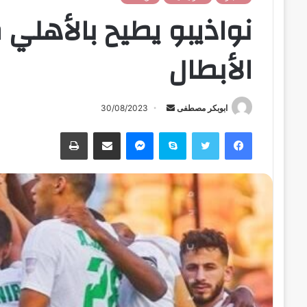
نواذيبو يطيح بالأهلي
الأبطال
ابوبكر مصطفى
أ
30/08/2023
ر
فيسبوك
تويتر
سكايب
ماسنجر
مشاركة عبر البريد
طباعة
س
ل
ب
ر
ي
د
ا
إ
ل
ك
ت