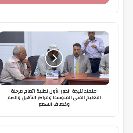
ب
ر
ي
د
ك
ا
ل
إ
ل
ك
ت
ر
و
ن
اعتماد نتيجة الدور الأول لطلبة اتمام مرحلة
ي
التعليم الفني المتوسط ومراكز التأهيل والصم
وضعاف السمع