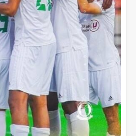
ر
و
ن
ي
ا