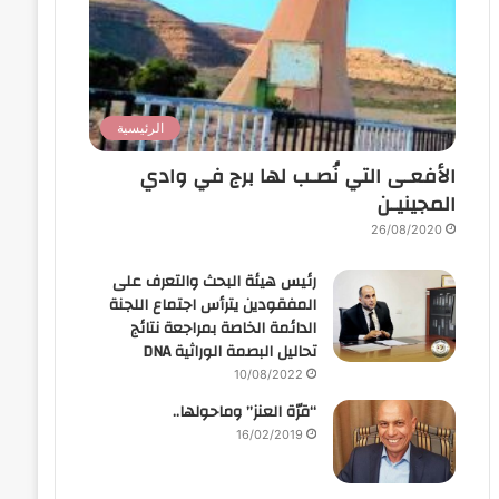
الرئيسية
الأفعـى التي نُصـب لها برج في وادي
المجينيـن
26/08/2020
رئيس هيئة البحث والتعرف على
المفقودين يترأس اجتماع اللجنة
الدائمة الخاصة بمراجعة نتائج
تحاليل البصمة الوراثية DNA
10/08/2022
“قرّة العنز” وماحولها..
16/02/2019