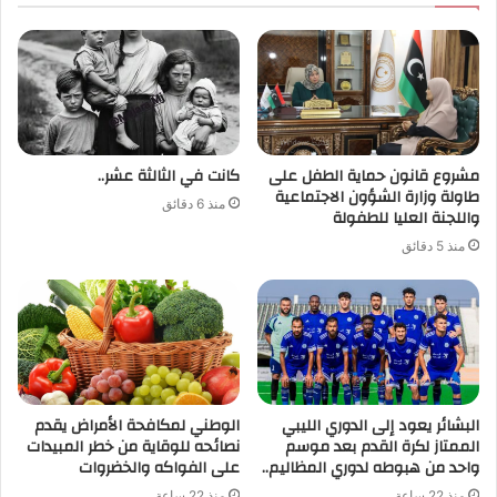
مشروع قانون حماية الطفل على
كانت في الثالثة عشر..
طاولة وزارة الشؤون الاجتماعية
منذ 6 دقائق
واللجنة العليا للطفولة
منذ 5 دقائق
البشائر يعود إلى الدوري الليبي
الوطني لمكافحة الأمراض يقدم
الممتاز لكرة القدم بعد موسم
نصائحه للوقاية من خطر المبيدات
واحد من هبوطه لدوري المظاليم..
على الفواكه والخضروات
منذ 22 ساعة
منذ 22 ساعة