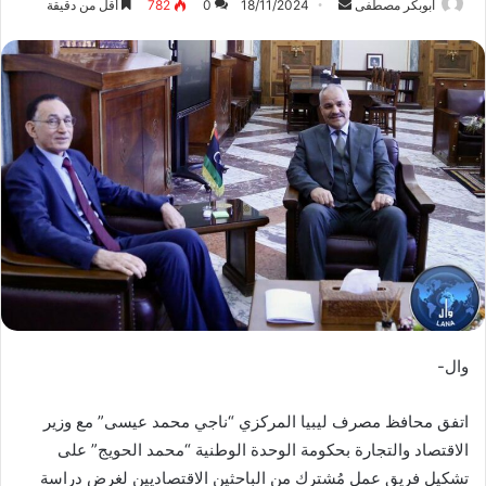
ابوبكر مصطفى
أ
18/11/2024
0
782
أقل من دقيقة
ر
س
ل
ب
ر
ي
د
ا
إ
ل
ك
ت
ر
وال-
و
ن
اتفق محافظ مصرف ليبيا المركزي “ناجي محمد عيسى” مع وزير
ي
ا
الاقتصاد والتجارة بحكومة الوحدة الوطنية “محمد الحويج” على
تشكيل فريق عمل مُشترك من الباحثين الاقتصاديين لغرض دراسة