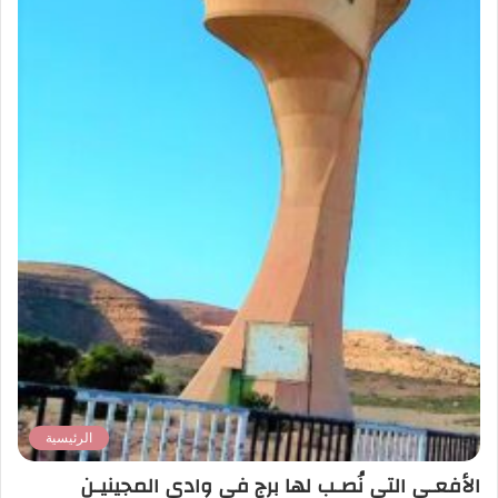
الرئيسية
الأفعـى التي نُصـب لها برج في وادي المجينيـن