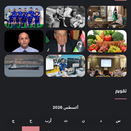
تقويم
أغسطس 2026
س
د
ن
ث
أرب
خ
ج