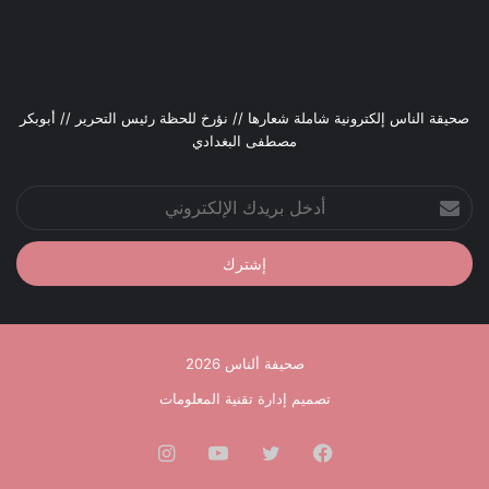
صحيقة الناس إلكترونية شاملة شعارها // نؤرخ للحظة رئيس التحرير // أبوبكر
مصطفى البغدادي
أدخل
بريدك
الإلكتروني
صحيفة ألناس 2026
تصميم إدارة تقنية المعلومات
فيسبوك
تويتر
يوتيوب
انستقرام