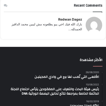
Recent Comments
Redwan Dagez
بارك الله فيك اخي يبو يطلعونه مش ليبين محمد الداقيز
الحمدلله...
الأكثر مشاهدة
26/08/2020
الأفعـى التي نُصـب لها برج في وادي المجينيـن
10/08/2022
رئيس هيئة البحث والتعرف على المفقودين يترأس اجتماع اللجنة
الدائمة الخاصة بمراجعة نتائج تحاليل البصمة الوراثية DNA
16/02/2019
“قرّة العنز” وماحولها..