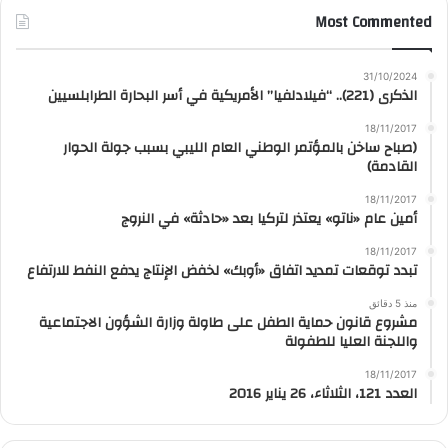
Most Commented
31/10/2024
الذكرى (221).. “فيلادلفيا” الأمريكية في أسر البحارة الطرابلسيين
18/11/2017
(صباح ساخن بالمؤتمر الوطني العام الليبي بسبب جولة الحوار
القادمة)
18/11/2017
أمين عام «ناتو» يعتذر لتركيا بعد «حادثة» في النروج
18/11/2017
تبدد توقعات تمديد اتفاق «أوبك» لخفض الإنتاج يدفع النفط للارتفاع
منذ 5 دقائق
مشروع قانون حماية الطفل على طاولة وزارة الشؤون الاجتماعية
واللجنة العليا للطفولة
18/11/2017
العدد 121، الثلاثاء، 26 يناير 2016