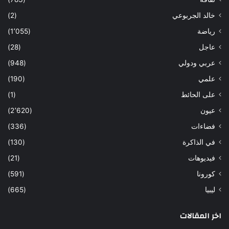
خالد الجربوعي
(2)
رياضة
(1٬055)
عاجل
(28)
عربي ودولي
(948)
علمي
(190)
على الحائط
(1)
عيون
(2٬620)
فضاءات
(336)
في الذاكرة
(130)
فيديوهات
(21)
كورونا
(591)
ليبيا
(665)
اخر المقالات