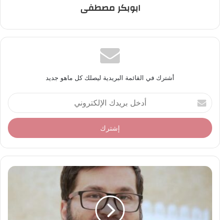
ابوبكر مصطفى
أشترك في القائمة البريدية ليصلك كل ماهو جديد
أ
د
خ
ل
ب
ر
ي
د
ك
ا
ل
إ