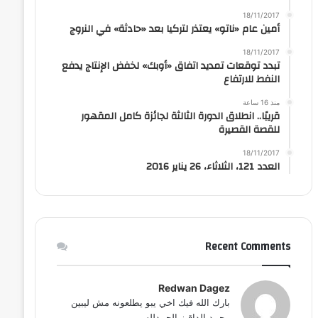
18/11/2017
أمين عام «ناتو» يعتذر لتركيا بعد «حادثة» في النروج
18/11/2017
تبدد توقعات تمديد اتفاق «أوبك» لخفض الإنتاج يدفع
النفط للارتفاع
منذ 16 ساعة
قريبًا.. انطلاق الدورة الثالثة لجائزة كامل المقهور
للقصة القصيرة
18/11/2017
العدد 121، الثلاثاء، 26 يناير 2016
Recent Comments
Redwan Dagez
بارك الله فيك اخي يبو يطلعونه مش ليبين
محمد الداقيز الحمدلله...