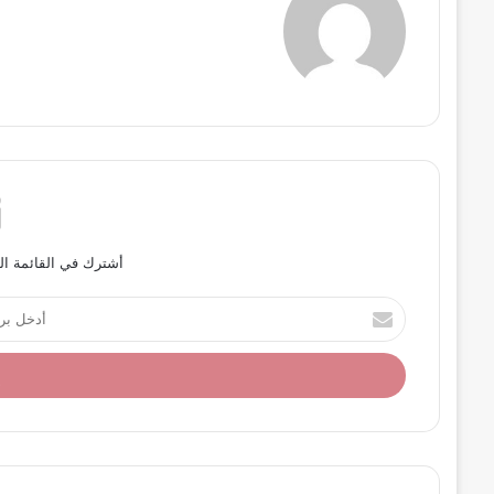
أشترك في القائمة ال
أ
د
خ
ل
ب
ر
ي
د
ك