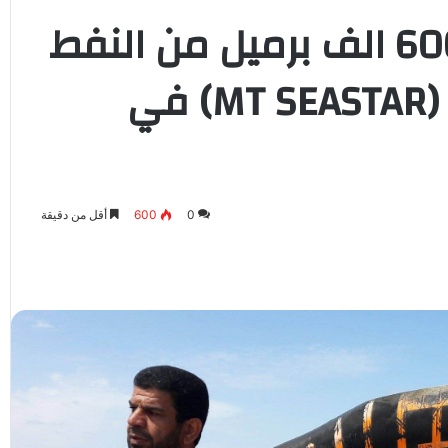
ميناء الزويتينة: شحن 600 الف برميل من النفط
الخام على متن الناقلة (MT SEASTAR) في
0
600
أقل من دقيقة