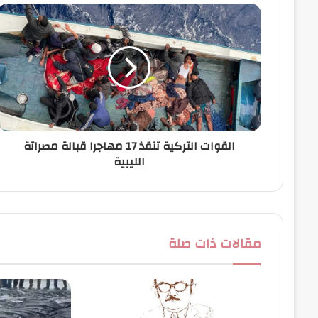
ا
ل
إ
ل
ك
ت
ر
و
ن
القوات التركية تنقذ 17 مهاجرا قبالة مصراتة
ي
الليبية
مقالات ذات صلة