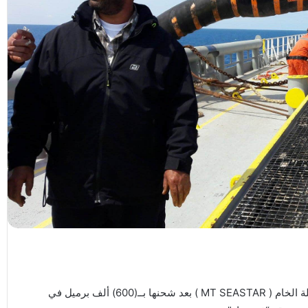
أنهت الفرق الفنية بميناء الزويتينة السبت إجراءات تسفير ناقلة الخام ( MT SEASTAR ) بعد شحنها بــ(600) ألف برميل في