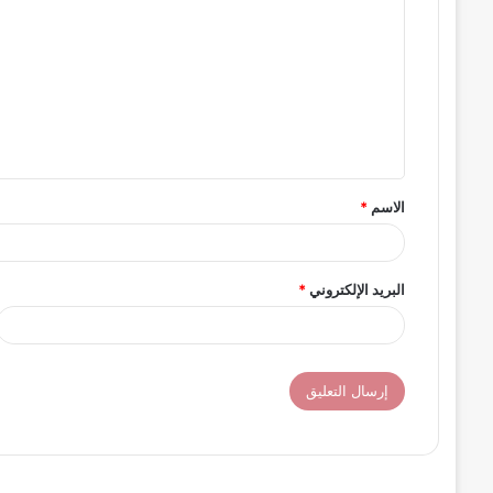
ل
ت
ع
ل
ي
ق
الاسم
*
*
البريد الإلكتروني
*