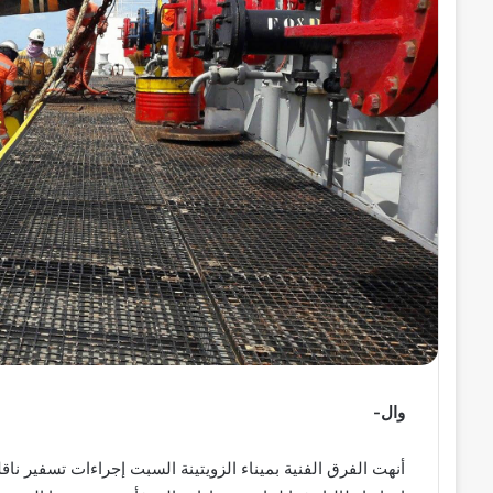
ل
ك
ت
ر
و
ن
ي
ا
وال-