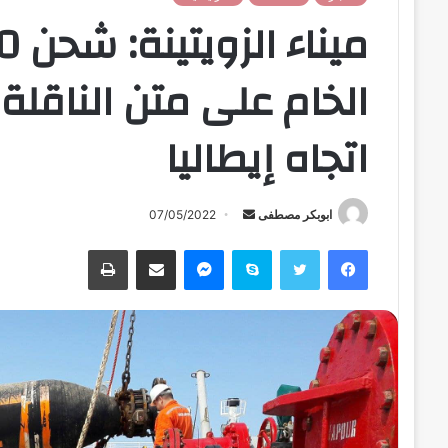
اتجاه إيطاليا
ابوبكر مصطفى
أ
07/05/2022
ر
فيسبوك
تويتر
سكايب
ماسنجر
مشاركة عبر البريد
طباعة
س
ل
ب
ر
ي
د
ا
إ