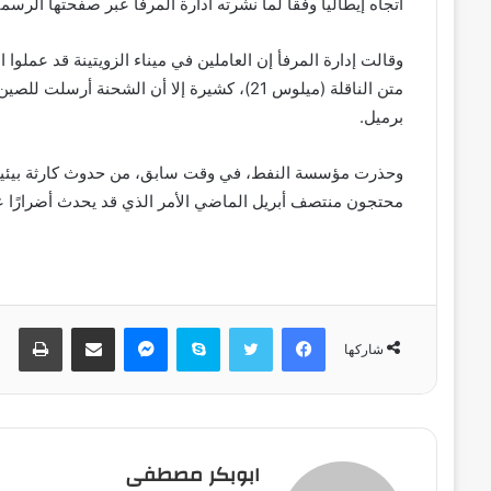
اتجاه إيطاليا وفقا لما نشرته ادارة المرفأ عبر صفحتها الرسم
وقالت إدارة المرفأ إن العاملين في ميناء الزويتينة قد عمل
برميل.
وحذرت مؤسسة النفط، في وقت سابق، من حدوث كارثة بيئية، 
محتجون منتصف أبريل الماضي الأمر الذي قد يحدث أضرارًا 
فيسبوك
تويتر
سكايب
ماسنجر
مشاركة عبر البريد
طباعة
شاركها
ابوبكر مصطفى