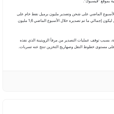
ية بموقع “فيسبوك”.
وا الأسبوع الماضي على شحن وتصدير مليون برميل نفط خام على
متن الناقلة (ميلوس 21)، كشيرة إلا أن الشحنة أرسلت للصين ليكون إجمالي ما تم تصديره خلال الأسبوع الماضي 1,6 مليون
بسبب توقف عمليات التصدير من مرفأ الزويتينة الذي نفذه
على مستوى خطوط النقل وصهاريج التخزين تنتج عنه تسربات.