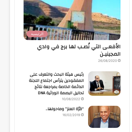
الرئيسية
الأفعـى التي نُصـب لها برج في وادي
المجينيـن
26/08/2020
رئيس هيئة البحث والتعرف على
المفقودين يترأس اجتماع اللجنة
الدائمة الخاصة بمراجعة نتائج
تحاليل البصمة الوراثية DNA
10/08/2022
“قرّة العنز” وماحولها..
16/02/2019