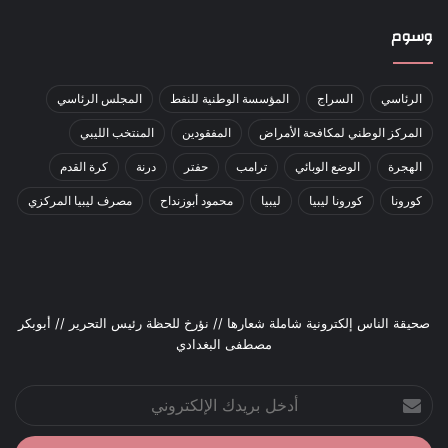
وسوم
الرئاسي
السراج
المؤسسة الوطنية للنفط
المجلس الرئاسي
المركز الوطني لمكافحة الأمراض
المفقودين
المنتخب الليبي
الهجرة
الوضع الوبائي
ترامب
حفتر
درنة
كرة القدم
كورونا
كورونا ليبيا
ليبيا
محمود أبوزنداح
مصرف ليبيا المركزي
صحيقة الناس إلكترونية شاملة شعارها // نؤرخ للحظة رئيس التحرير // أبوبكر
مصطفى البغدادي
أدخل
بريدك
الإلكتروني