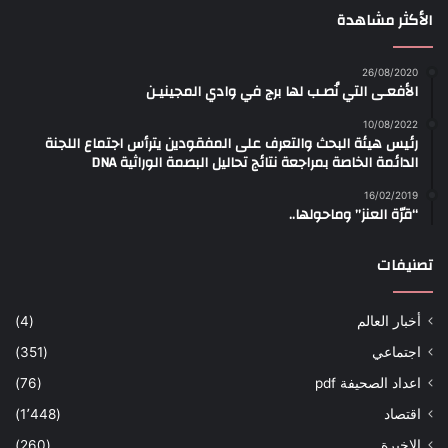
الأكثر مشاهدة
26/08/2020
الأفعـى التي نُصـب لها برج في وادي المجينيـن
10/08/2022
رئيس هيئة البحث والتعرف على المفقودين يترأس اجتماع اللجنة
الدائمة الخاصة بمراجعة نتائج تحاليل البصمة الوراثية DNA
16/02/2019
“قرّة العنز” وماحولها..
تصنيفات
أخبار العالم
(4)
اجتماعي
(351)
اعداد الصحيفة pdf
(76)
اقتصاد
(1٬448)
الاخيرة
(260)