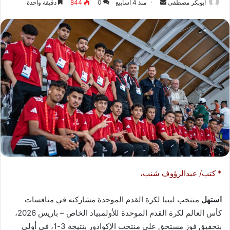
ابوبكر مصطفى
أ
منذ 4 أسابيع
0
844
دقيقة واحدة
ر
س
ل
ب
ر
ي
د
ا
إ
ل
ك
ت
ر
* كتب/ عبدالرؤوف شنب،
و
ن
استهل
منتخب ليبيا لكرة القدم الموحدة مشاركته في منافسات
ي
ا
كأس العالم لكرة القدم الموحدة للأولمبياد الخاص – باريس 2026،
بتحقيق فوز مستحق على منتخب الإكوادور بنتيجة 3-1، في أولى