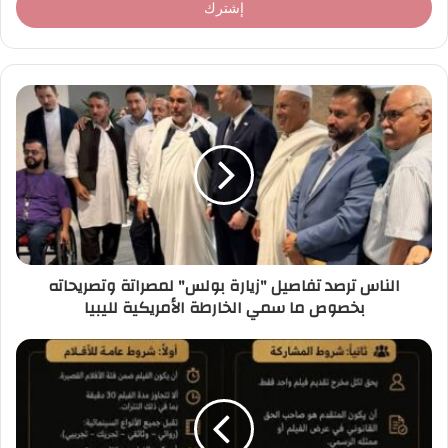
ل
ب
ر
ي
د
ك
ا
ل
إ
ل
ك
ت
ر
الناس ترصد تفاصيل "زيارة بولس" لمصراتة وتصريحاته
و
بخصوص ما سمي الخارطة الأمريكية لليبيا
ن
ي