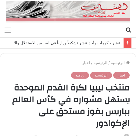
بحث
الق
عن
عشر حكومات وأحد عشر تشكيلاً وزارياً في ليبيا بين الاستقلال والانقلاب (1951 – 1969)
الرئيسية
/
الرئيسية
/
اخبار
اخبار
الرئيسية
رياضة
منتخب ليبيا لكرة القدم الموحدة
يستهل مشواره في كأس العالم
بباريس بفوز مستحق على
الإكوادور