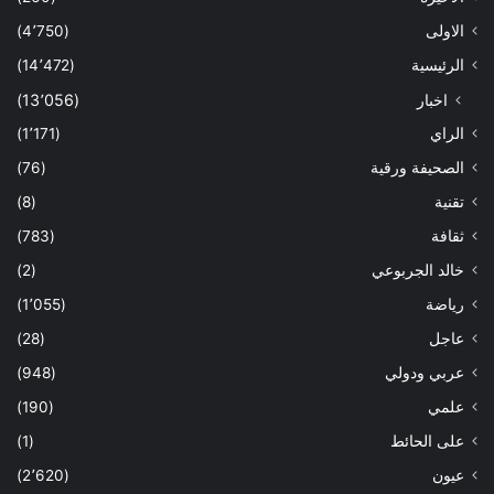
الاولى
(4٬750)
الرئيسية
(14٬472)
اخبار
(13٬056)
الراي
(1٬171)
الصحيفة ورقية
(76)
تقنية
(8)
ثقافة
(783)
خالد الجربوعي
(2)
رياضة
(1٬055)
عاجل
(28)
عربي ودولي
(948)
علمي
(190)
على الحائط
(1)
عيون
(2٬620)