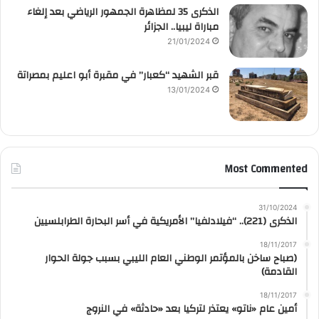
الذكرى 35 لمظاهرة الجمهور الرياضي بعد إلغاء
مباراة ليبيا.. الجزائر
21/01/2024
قبر الشهيد “كعبار” في مقبرة أبو اعليم بمصراتة
13/01/2024
Most Commented
31/10/2024
الذكرى (221).. “فيلادلفيا” الأمريكية في أسر البحارة الطرابلسيين
18/11/2017
(صباح ساخن بالمؤتمر الوطني العام الليبي بسبب جولة الحوار
القادمة)
18/11/2017
أمين عام «ناتو» يعتذر لتركيا بعد «حادثة» في النروج