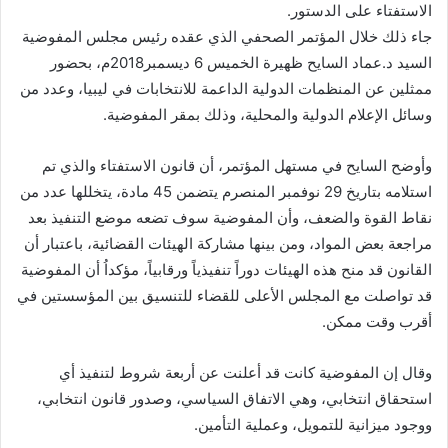
الاستفتاء على الدستور.
جاء ذلك خلال المؤتمر الصحفي الذي عقده رئيس مجلس المفوضية
السيد د.عماد السايح ظهيرة الخميس 6 ديسمبر2018م، بحضور
ممثلين عن المنظمات الدولية الداعمة للانتخابات في ليبيا، وعدد من
وسائل الإعلام الدولية والمحلية، وذلك بمقر المفوضية.
وأوضح السايح في مستهل المؤتمر، أن قانون الاستفتاء والذي تم
استلامه بتاريخ 29 نوفمبر المنصرم يتضمن 45 مادة، يتخللها عدد من
نقاط القوة والضعف، وأن المفوضية سوف تضعه موضع التنفيذ بعد
مراجعة بعض المواد، ومن بينها مشاركة الهيئات القضائية، باعتبار أن
القانون قد منح هذه الهيئات دوراً تنفيذياً ورقابياً، مؤكداُ أن المفوضية
قد تواصلت مع المجلس الأعلى للقضاء للتنسيق بين المؤسستين في
أقرب وقت ممكن.
وقال إن المفوضية كانت قد أعلنت عن أربعة شروط لتنفيذ أي
استحقاق انتخابي، وهي الاتفاق السياسي، وصدور قانون انتخابي،
ووجود ميزانية للتمويل، وعملية التأمين.