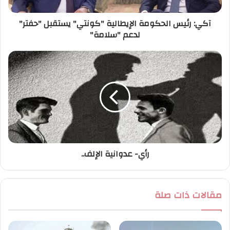
ر
آكي: رئيس الحكومة الإيطالية "كونتي" يستقبل "حفتر"
و
لدعم "سلامة"
ن
ي
رأي- عدوانية الإلف..
مقالات ذات صلة