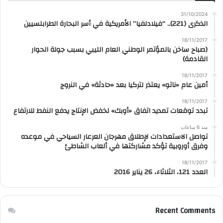
31/10/2024
الذكرى (221).. “فيلادلفيا” الأمريكية في أسر البحارة الطرابلسيين
18/11/2017
(صباح ساخن بالمؤتمر الوطني العام الليبي بسبب جولة الحوار
القادمة)
18/11/2017
أمين عام «ناتو» يعتذر لتركيا بعد «حادثة» في النروج
18/11/2017
تبدد توقعات تمديد اتفاق «أوبك» لخفض الإنتاج يدفع النفط للارتفاع
منذ 6 ساعات
تواصل الاستعدادات لإطلاق مهرجان العرعار السياحي في موعده
وفرق أوروبية تؤكد مشاركتها في ألعاب الشاطئ
18/11/2017
العدد 121، الثلاثاء، 26 يناير 2016
Recent Comments