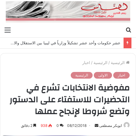
بحث
الق
عن
عشر حكومات وأحد عشر تشكيلاً وزارياً في ليبيا بين الاستقلال والانقلاب (1951 – 1969)
الرئيسية
/
الرئيسية
/
اخبار
اخبار
الاولى
الرئيسية
مفوضية الانتخابات تشرع في
التحضيرات للاستفتاء على الدستور
وتضع شروطا لإنجاح عملها
ابوبكر مصطفى
أ
08/12/2018
0
938
2 دقائق
ر