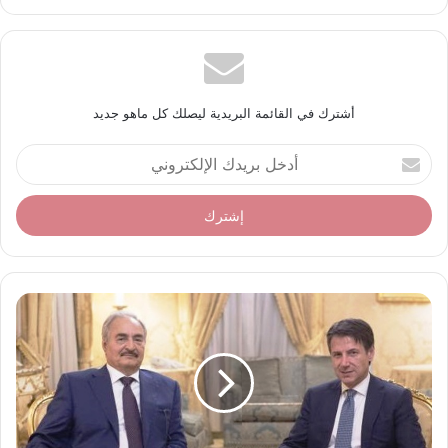
أشترك في القائمة البريدية ليصلك كل ماهو جديد
أ
د
خ
ل
ب
ر
ي
د
ك
ا
ل
إ
ل
ك
ت