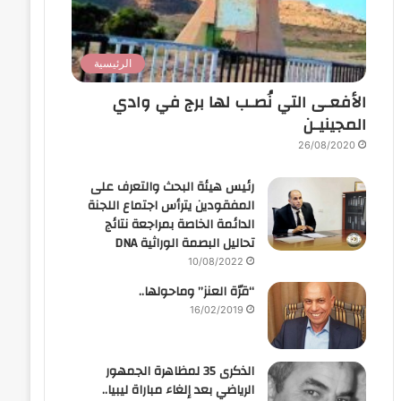
الرئيسية
الأفعـى التي نُصـب لها برج في وادي
المجينيـن
26/08/2020
رئيس هيئة البحث والتعرف على
المفقودين يترأس اجتماع اللجنة
الدائمة الخاصة بمراجعة نتائج
تحاليل البصمة الوراثية DNA
10/08/2022
“قرّة العنز” وماحولها..
16/02/2019
الذكرى 35 لمظاهرة الجمهور
الرياضي بعد إلغاء مباراة ليبيا..