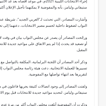
إجراء الانتخابات الليبية 2021م، في موعد 
ستيفاني وليامز، بأنه والمفوضية لا يمكنهما تأجيل الإعلان أكث
وأشارت المصادر، التي تحدثت لـ”العربي الجديد”، شريطة عد
النواب لضغوط داخلية لحسم مصير الانتخابات، دعتهما إلى تحدي
ورجّحت المصادر أن يصدر عن مجلس النواب بيان في وقت لاحق
المقبل.
وذكر أحد المصادر أن اللجنة البرلمانية، المكلفة بالتواصل مع
تسييرها للعملية الانتخابية، دعت هيئة رئاسة مجلس النواب إل
لتقريرها بعد انتهاء تواصلها مع المفوضية.
ولفتت المصادر إلى وجود اتصالات كثيفة يجريها فاعلون في 
ستيفاني وليامز، لتحديد مواعيد جديدة للانتخابات قبل يوم الا
وذكرت أن المفوضية أبلغت مجلس النواب أكثر من مرة عدم رغب