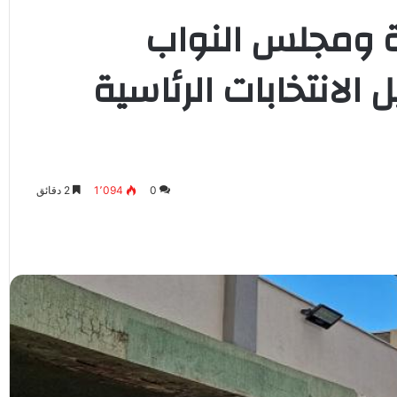
ة ومجلس النواب
 الانتخابات الرئاسية
0
1٬094
2 دقائق