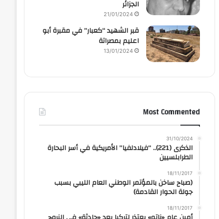
الجزائر
21/01/2024
قبر الشهيد “كعبار” في مقبرة أبو
اعليم بمصراتة
13/01/2024
Most Commented
31/10/2024
الذكرى (221).. “فيلادلفيا” الأمريكية في أسر البحارة
الطرابلسيين
18/11/2017
(صباح ساخن بالمؤتمر الوطني العام الليبي بسبب
جولة الحوار القادمة)
18/11/2017
أمين عام «ناتو» يعتذر لتركيا بعد «حادثة» في النروج