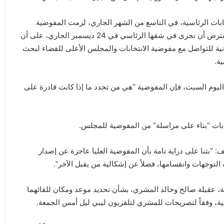
تخابات الرئاسية، في التاسع من الشهر الجاري، لزمت المفوضية
العليا للانتخابات الصمت حيال مصير الانتخابات، التي من المفترض أن تجرى في شقها الرئاسي في 24 ديسمبر الجاري، على أن
مانية للتواصل مع مفوضية الانتخابات والمجلس الأعلى للقضاء لبحث
ة.
يوم السبت، فإن المفوضية “هي من تحدد ما إذا كانت قادرة على
خابات “بناء على مراسلة” من المفوضية للمجلس.
يف: “بتنا على دراية تامة بأن المفوضية العليا عاجزة عن إصدار
التوجهات وانقسامها، فضلاً عن إشكالية من يقبل الآخر”.
ة، عقيلة صالح وخالد المشري، بشأن تحديد موعد ومكان للقائهما
ية، وفقاً لتصريحات للمشري لتلفزيون ليبي ليل أمس الجمعة.