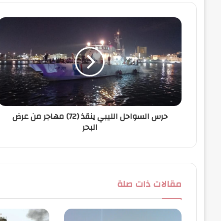
د
ك
ا
ل
إ
ل
ك
ت
ر
و
ن
حرس السواحل الليبي ينقذ (72) مهاجر من عرض
ي
البحر
مقالات ذات صلة