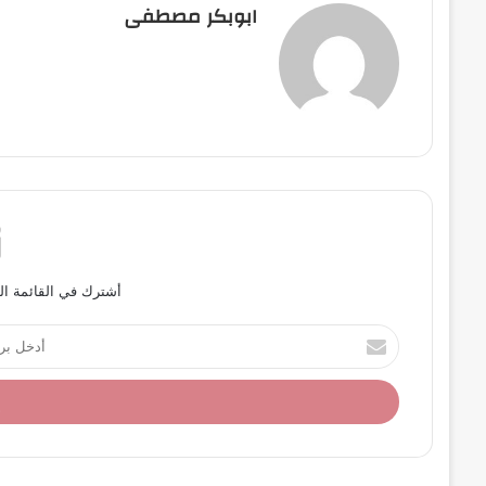
ابوبكر مصطفى
أشترك في القائمة ال
أ
د
خ
ل
ب
ر
ي