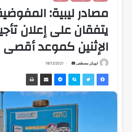
مصادر ليبية: المفوضي
يتفقان على إعلان تأجيل
الإثنين كموعد أقصى
ابوبكر مصطفى
أ
18/12/2021
ر
فيسبوك
تويتر
سكايب
ماسنجر
مشاركة عبر البريد
طباعة
س
ل
ب
ر
ي
د
ا
إ