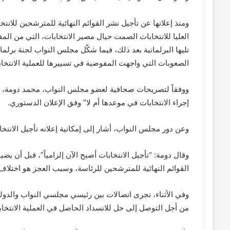
ومنذ إعلانها عن تأجيل نشر القوائم النهائية للمترشحين للان
تليها البرلمانية بعد ذلك، فيما شكّل مجلس النواب لجنة برل
الصعوبات التي واجهت المفوضية في تسييرها للعملية الانتخابي
ووفقاً لتصريحات صحافية لعضو مجلس النواب، محمد دومة، ال
إجراء الانتخابات في موعدها أم لا” وفق الإعلان الدستوري.
وعن دور مجلس النواب، أشار إلى إمكانية إعلانه تأجيل الانت
وقال دومة: “تأجيل الانتخابات أصبح الآن إلزامياً”، قبل أن يض
القوائم النهائية للمترشحين للرئاسة، وسبب العجز هو اختلاف 
وفي الأثناء، تجرى اتصالات بين رئيسي مجلسي النواب والدول
من أجل التوصل إلى حل للانسداد الحاصل في العملية الانتخاب