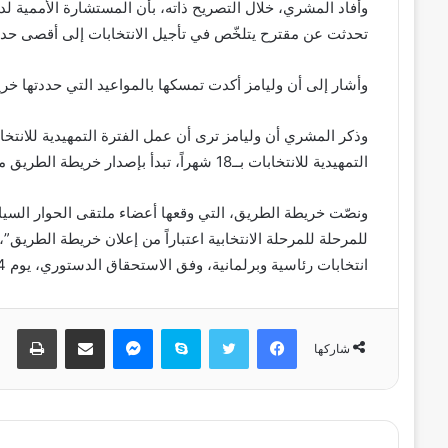
وأفاد المشري، خلال التصريح ذاته، بأن المستشارة الأممية لديها
تحدثت عن مقترح يتلخّص في تأجيل الانتخابات إلى أقصى حد ممكن، لكن 
وأشار إلى أن وليامز أكدت تمسكها بالمواعيد التي حددتها خر
وذكر المشري أن وليامز ترى أن عمل الفترة التمهيدية للان
التمهيدية للانتخابات بــ18 شهراً، تبدأ بإصدار خريطة الطريق من ملتقى الحوار السياسي في نوفمبر من العام الماضي.
للمرحلة للمرحلة الانتخابية اعتباراً من إعلان خريطة الطريق
انتخابات رئاسية وبرلمانية، وفق الاستحقاق الدستوري، يوم 24 ديسمبر 2021”.
فيسبوك
تويتر
سكايب
ماسنجر
مشاركة عبر البريد
طباعة
شاركها