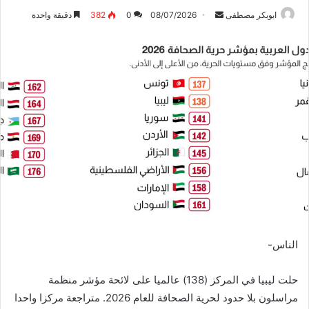
ابوبكر مصطفى
أ
08/07/2026
0
382
دقيقة واحدة
ر
س
ل
ب
ر
ي
د
ا
إ
ل
ك
ت
ر
الناس-
و
ن
حلت ليبيا في المركز (138) عالميا على لائحة مؤشر منظمة
ي
ا
مراسلون بلا حدود لحرية الصحافة للعام 2026. متراجعة مركزا واحدا