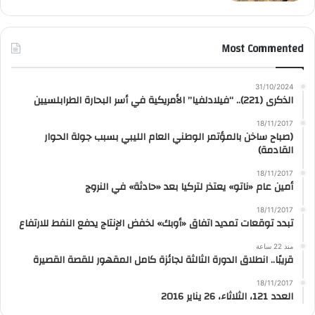
Most Commented
31/10/2024
الذكرى (221).. “فيلادلفيا” الأمريكية في أسر البحارة الطرابلسيين
18/11/2017
(صباح ساخن بالمؤتمر الوطني العام الليبي بسبب جولة الحوار
القادمة)
18/11/2017
أمين عام «ناتو» يعتذر لتركيا بعد «حادثة» في النروج
18/11/2017
تبدد توقعات تمديد اتفاق «أوبك» لخفض الإنتاج يدفع النفط للارتفاع
منذ 22 ساعة
قريبًا.. انطلاق الدورة الثالثة لجائزة كامل المقهور للقصة القصيرة
18/11/2017
العدد 121، الثلاثاء، 26 يناير 2016