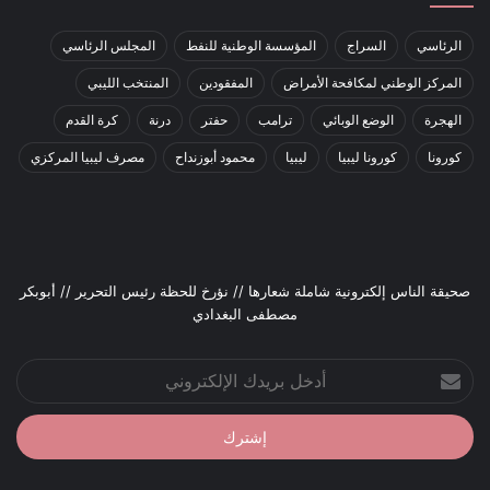
الرئاسي
السراج
المؤسسة الوطنية للنفط
المجلس الرئاسي
المركز الوطني لمكافحة الأمراض
المفقودين
المنتخب الليبي
الهجرة
الوضع الوبائي
ترامب
حفتر
درنة
كرة القدم
كورونا
كورونا ليبيا
ليبيا
محمود أبوزنداح
مصرف ليبيا المركزي
صحيقة الناس إلكترونية شاملة شعارها // نؤرخ للحظة رئيس التحرير // أبوبكر
مصطفى البغدادي
أدخل
بريدك
الإلكتروني