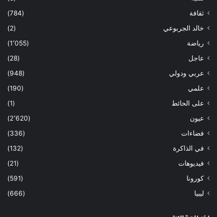
ثقافة
(784)
خالد الجربوعي
(2)
رياضة
(1٬055)
عاجل
(28)
عربي ودولي
(948)
علمي
(190)
على الحائط
(1)
عيون
(2٬620)
فضاءات
(336)
في الذاكرة
(132)
فيديوهات
(21)
كورونا
(591)
ليبيا
(666)