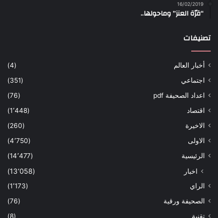
16/02/2019
“قرّة العنز” وماحولها..
تصنيفات
أخبار العالم
(4)
اجتماعي
(351)
اعداد الصحيفة pdf
(76)
اقتصاد
(1٬448)
الاخيرة
(260)
الاولى
(4٬750)
الرئيسية
(14٬477)
اخبار
(13٬058)
الراي
(1٬173)
الصحيفة ورقية
(76)
تقنية
(8)