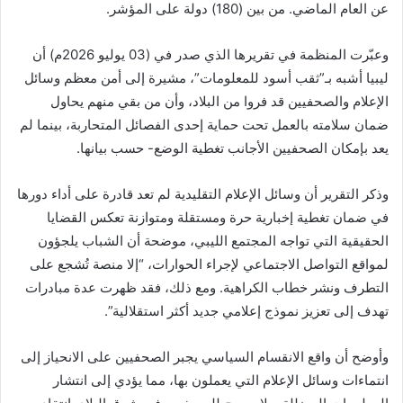
عن العام الماضي. من بين (180) دولة على المؤشر.
وعبّرت المنظمة في تقريرها الذي صدر في (03 يوليو 2026م) أن
ليبيا أشبه بـ”ثقب أسود للمعلومات”، مشيرة إلى أمن معظم وسائل
الإعلام والصحفيين قد فروا من البلاد، وأن من بقي منهم يحاول
ضمان سلامته بالعمل تحت حماية إحدى الفصائل المتحاربة، بينما لم
يعد بإمكان الصحفيين الأجانب تغطية الوضع- حسب بيانها.
وذكر التقرير أن وسائل الإعلام التقليدية لم تعد قادرة على أداء دورها
في ضمان تغطية إخبارية حرة ومستقلة ومتوازنة تعكس القضايا
الحقيقية التي تواجه المجتمع الليبي، موضحة أن الشباب يلجؤون
لمواقع التواصل الاجتماعي لإجراء الحوارات، “إلا منصة تُشجع على
التطرف ونشر خطاب الكراهية. ومع ذلك، فقد ظهرت عدة مبادرات
تهدف إلى تعزيز نموذج إعلامي جديد أكثر استقلالية”.
وأوضح أن واقع الانقسام السياسي يجبر الصحفيين على الانحياز إلى
انتماءات وسائل الإعلام التي يعملون بها، مما يؤدي إلى انتشار