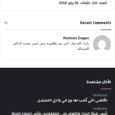
العدد 121، الثلاثاء، 26 يناير 2016
Recent Comments
Redwan Dagez
بارك الله فيك اخي يبو يطلعونه مش ليبين محمد الداقيز
الحمدلله...
الأكثر مشاهدة
26/08/2020
الأفعـى التي نُصـب لها برج في وادي المجينيـن
10/08/2022
رئيس هيئة البحث والتعرف على المفقودين يترأس اجتماع اللجنة