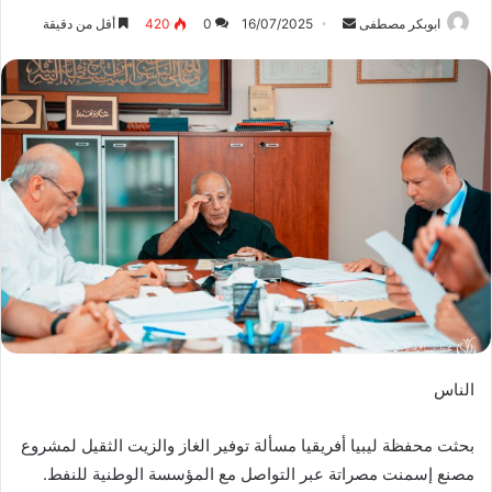
ابوبكر مصطفى
أ
16/07/2025
0
420
أقل من دقيقة
ر
س
ل
ب
ر
ي
د
ا
إ
ل
ك
ت
ر
الناس
و
ن
بحثت محفظة ليبيا أفريقيا مسألة توفير الغاز والزيت الثقيل لمشروع
ي
ا
مصنع إسمنت مصراتة عبر التواصل مع المؤسسة الوطنية للنفط.