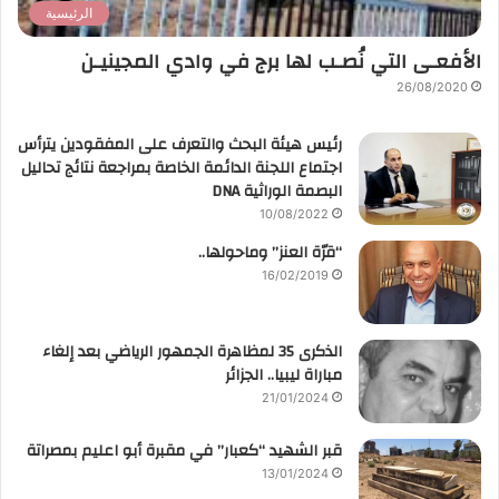
الرئيسية
الأفعـى التي نُصـب لها برج في وادي المجينيـن
26/08/2020
رئيس هيئة البحث والتعرف على المفقودين يترأس
اجتماع اللجنة الدائمة الخاصة بمراجعة نتائج تحاليل
البصمة الوراثية DNA
10/08/2022
“قرّة العنز” وماحولها..
16/02/2019
الذكرى 35 لمظاهرة الجمهور الرياضي بعد إلغاء
مباراة ليبيا.. الجزائر
21/01/2024
قبر الشهيد “كعبار” في مقبرة أبو اعليم بمصراتة
13/01/2024