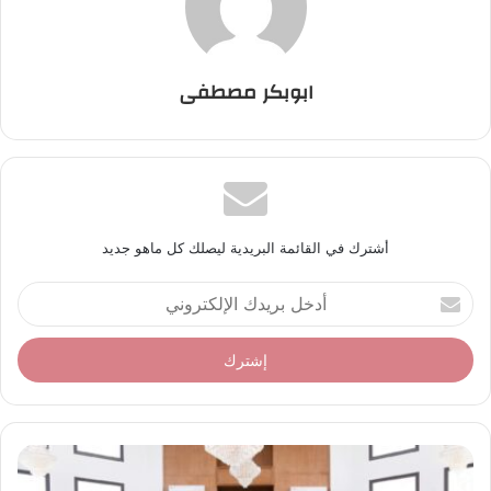
ابوبكر مصطفى
أشترك في القائمة البريدية ليصلك كل ماهو جديد
أ
د
خ
ل
ب
ر
ي
د
ك