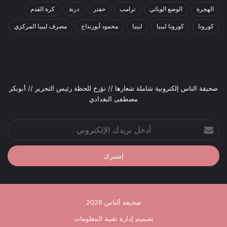
الهجرة
الوضع الوبائي
ترامب
حفتر
درنة
كرة القدم
كورونا
كورونا ليبيا
ليبيا
محمود أبوزنداح
مصرف ليبيا المركزي
صحيقة الناس إلكترونية شاملة شعارها // نؤرخ للحظة رئيس التحرير // أبوبكر
مصطفى البغدادي
أدخل
بريدك
الإلكتروني
صحيفة ألناس 2026
تصميم إدارة تقنية المعلومات