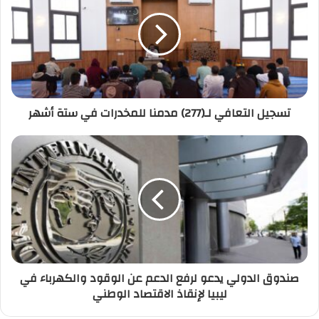
ا
ل
إ
ل
ك
ت
ر
تسجيل التعافي لـ(277) مدمنا للمخدرات في ستة أشهر
و
ن
ي
صندوق الدولي يدعو لرفع الدعم عن الوقود والكهرباء في
ليبيا لإنقاذ الاقتصاد الوطني