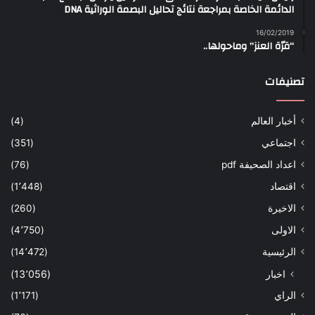
الدائمة الخاصة بمراجعة نتائج تحاليل البصمة الوراثية DNA
16/02/2019
“قرّة العنز” وماحولها..
تصنيفات
أخبار العالم
(4)
اجتماعي
(351)
اعداد الصحيفة pdf
(76)
اقتصاد
(1٬448)
الاخيرة
(260)
الاولى
(4٬750)
الرئيسية
(14٬472)
اخبار
(13٬056)
الراي
(1٬171)