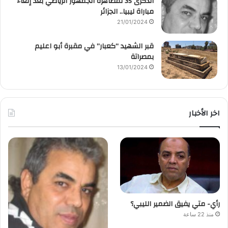
الذكرى 35 لمظاهرة الجمهور الرياضي بعد إلغاء
مباراة ليبيا.. الجزائر
21/01/2024
قبر الشهيد “كعبار” في مقبرة أبو اعليم
بمصراتة
13/01/2024
اخر الأخبار
رأي- متي يفيق الضمير الليبي؟
منذ 22 ساعة