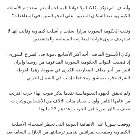
وأضاف ”لم تؤكد وكالاتنا ولا قواتنا المسلحة أنه تم استخدام الأسلحة
الكيماوية ضد السكان المدنيين على النحو المبين في المعاهدات“.
ونفت الحكومة السورية مرارا استخدام أسلحة كيماوية وقالت إنها لا
تستهدف سوى قوات المعارضة المسلحة والمتشددين.
وكان الأسبوع الماضي أحد أكثر الأسابيع دموية في الصراع السوري،
إذ قصفت القوات الحكومية السورية المدعومة من روسيا وإيران
اثنين من آخر معاقل المعارضة الكبرى في سوريا، وهما الغوطة
الشرقية قرب دمشق ومحافظة إدلب في الشمال الغربي.
ولم تحقق الجهود الدبلوماسية تقدما يذكر صوب إنهاء حرب اقتربت
من عامها الثامن وأودت بحياة مئات الآلاف من الأشخاص وشردت
نصف سكان سوريا قبل الحرب وعددهم 23 مليونا.
ووقعت سوريا على الاتفاقية الدولية التي تحظر استخدام الأسلحة
الكيماوية وسمحت لمراقبين بتدمير ترسانتها من الغازات السامة بعد