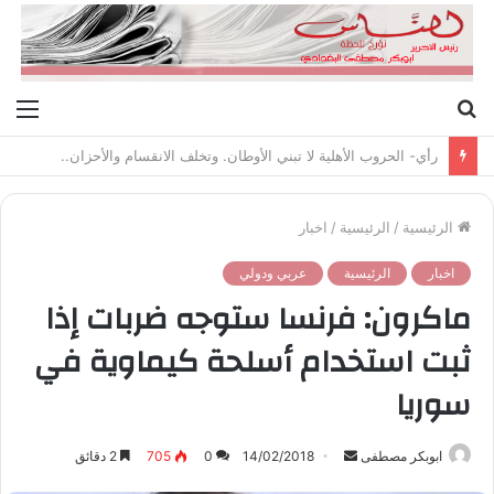
بحث
الق
عن
رأي- الحروب الأهلية لا تبني الأوطان. وتخلف الانقسام والأحزان..
الرئيسية
/
الرئيسية
/
اخبار
اخبار
الرئيسية
عربي ودولي
ماكرون: فرنسا ستوجه ضربات إذا
ثبت استخدام أسلحة كيماوية في
سوريا
ابوبكر مصطفى
أ
14/02/2018
0
705
2 دقائق
ر