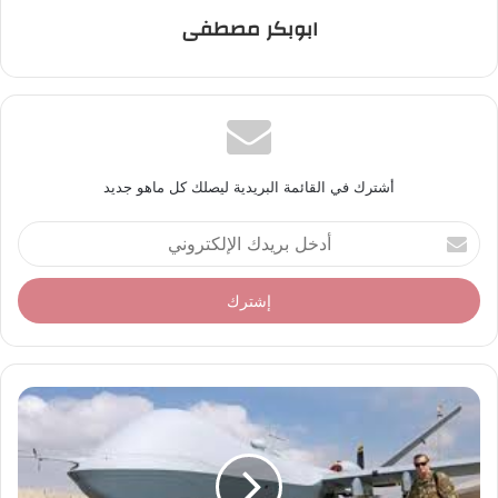
ابوبكر مصطفى
أشترك في القائمة البريدية ليصلك كل ماهو جديد
أ
د
خ
ل
ب
ر
ي
د
ك
ا
ل
إ