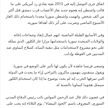
اتفاق جرى التوصل إليه في 2013 بغية تفادي رد أمريكي على ما
قالت واشنطن إنه هجوم جديد بغاز الأعصاب قرب دمشق قتل أكثر
من ألف شخص. واتهمت واشنطن سوريا مجددا باستخدام ذلك الغاز
الأسبوع الماضي وضربت على أثر ذلك أهدافا سورية.
وفي الأسابيع القليلة الماضية، اتهم عمال إنقاذ وجماعات إغاثة
والولايات المتحدة سوريا باستخدامها مرارا غاز الكلور، الذي تملكه
على نحو مشروع لاستخدامات مثل تنقية المياه، كسلاح كيماوي ضد
المدنيين في الغوطة وإدلب.
وتسعى فرنسا جاهدة لأن يكون لها تأثير على الوضع في سوريا.
ويقول منتقدون يتهمون ماكرون بالتراخي إزاء ما يحدث في الدولة
التي تمزقها الحرب إنه لم يحدد بوضوح ما إذا كان استخدام الكلور
سيمثل هجوما كيماويا بالنسبة له.
في غضون ذلك قال عبد الرحمن المواس نائب رئيس الدفاع المدني
السوري، المعروف باسم ”الخوذ البيضاء“، يوم الثلاثاء إنه يجب على