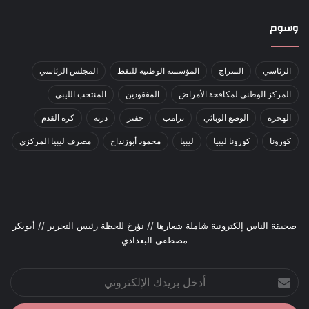
وسوم
الرئاسي
السراج
المؤسسة الوطنية للنفط
المجلس الرئاسي
المركز الوطني لمكافحة الأمراض
المفقودين
المنتخب الليبي
الهجرة
الوضع الوبائي
ترامب
حفتر
درنة
كرة القدم
كورونا
كورونا ليبيا
ليبيا
محمود أبوزنداح
مصرف ليبيا المركزي
صحيقة الناس إلكترونية شاملة شعارها // نؤرخ للحظة رئيس التحرير // أبوبكر
مصطفى البغدادي
أدخل
بريدك
الإلكتروني