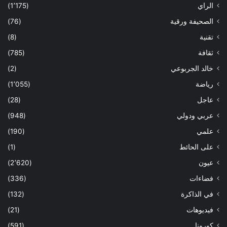
الراي
(1٬175)
الصحيفة ورقية
(76)
تقنية
(8)
ثقافة
(785)
خالد الجربوعي
(2)
رياضة
(1٬055)
عاجل
(28)
عربي ودولي
(948)
علمي
(190)
على الحائط
(1)
عيون
(2٬620)
فضاءات
(336)
في الذاكرة
(132)
فيديوهات
(21)
كورونا
(591)