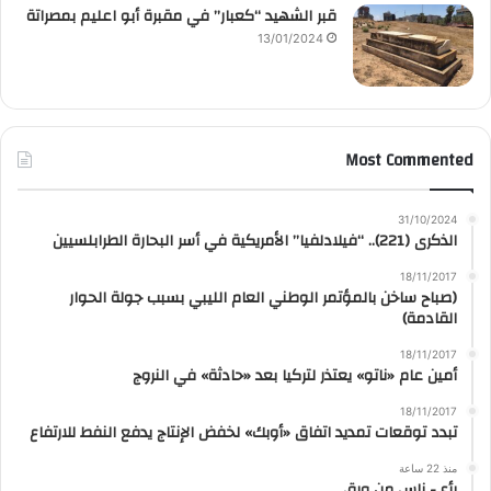
قبر الشهيد “كعبار” في مقبرة أبو اعليم بمصراتة
13/01/2024
Most Commented
31/10/2024
الذكرى (221).. “فيلادلفيا” الأمريكية في أسر البحارة الطرابلسيين
18/11/2017
(صباح ساخن بالمؤتمر الوطني العام الليبي بسبب جولة الحوار
القادمة)
18/11/2017
أمين عام «ناتو» يعتذر لتركيا بعد «حادثة» في النروج
18/11/2017
تبدد توقعات تمديد اتفاق «أوبك» لخفض الإنتاج يدفع النفط للارتفاع
منذ 22 ساعة
رأي- ناس من ورق..