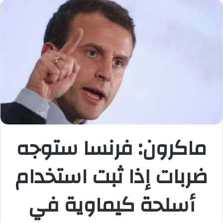
س
ل
ب
ر
ي
د
ا
إ
ل
ك
ت
ماكرون: فرنسا ستوجه
ر
و
ن
ضربات إذا ثبت استخدام
ي
ا
أسلحة كيماوية في