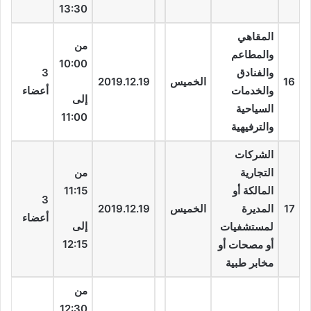
13:30
المقاهي
من
والمطاعم
10:00
والفنادق
3
16
الخميس
2019.12.19
والخدمات
أعضاء
إلى
السياحية
11:00
والترفيهية
الشركات
التجارية
من
المالكة أو
11:15
3
17
المديرة
الخميس
2019.12.19
أعضاء
إلى
لمستشفيات
12:15
أو مصحات أو
مخابر طبية
من
12:30