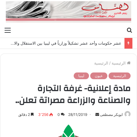
بحث
الق
عن
عشر حكومات وأحد عشر تشكيلاً وزارياً في ليبيا بين الاستقلال والانقلاب (1951 – 1969)
الرئيسية
/
الرئيسية
الرئيسية
عيون
ليبيا
مادة إعلانية- غرفة التجارة
والصناعة والزراعة مصراتة تعلن..
ابوبكر مصطفى
أ
28/11/2019
0
3٬256
2 دقائق
ر
س
ل