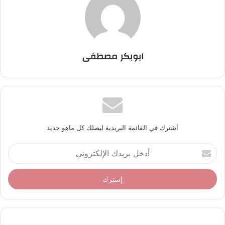
ابوبكر مصطفى
أشترك في القائمة البريدية ليصلك كل ماهو جديد
أ
د
خ
ل
ب
ر
ي
د