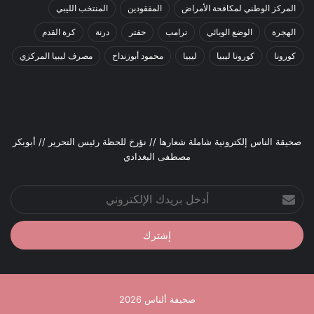
المركز الوطني لمكافحة الأمراض
المفقودين
المنتخب الليبي
الهجرة
الوضع الوبائي
ترامب
حفتر
درنة
كرة القدم
كورونا
كورونا ليبيا
ليبيا
محمود أبوزنداح
مصرف ليبيا المركزي
صحيقة الناس إلكترونية شاملة شعارها // نؤرخ للحظة رئيس التحرير // أبوبكر
مصطفى البغدادي
أدخل
بريدك
الإلكتروني
صحيفة ألناس 2026