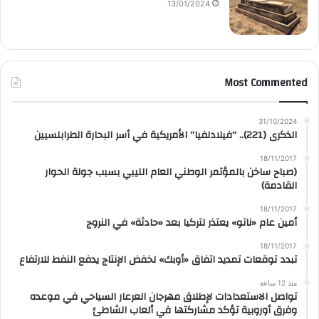
13/01/2024
Most Commented
31/10/2024
الذكرى (221).. “فيلادلفيا” الأمريكية في أسر البحارة الطرابلسيين
18/11/2017
(صباح ساخن بالمؤتمر الوطني العام الليبي بسبب جولة الحوار
القادمة)
18/11/2017
أمين عام «ناتو» يعتذر لتركيا بعد «حادثة» في النروج
18/11/2017
تبدد توقعات تمديد اتفاق «أوبك» لخفض الإنتاج يدفع النفط للارتفاع
منذ 12 ساعة
تواصل الاستعدادات لإطلاق مهرجان العرعار السياحي في موعده
وفرق أوروبية تؤكد مشاركتها في ألعاب الشاطئ