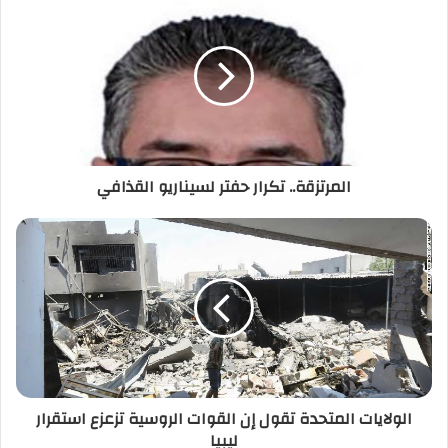
ك
ا
ل
إ
ل
ك
ت
ر
المرتزقة.. تكرار حفتر لسيناريو القذافي
و
ن
ي
الولايات المتحدة تقول إن القوات الروسية تزعزع استقرار
ليبيا