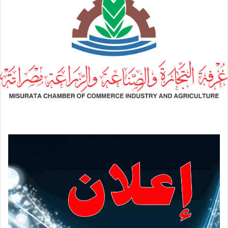
ب
ر
ي
د
ا
إ
ل
ك
ت
ر
و
ن
ي
ا