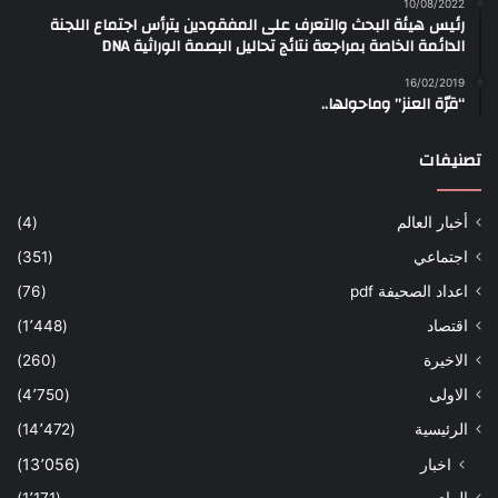
10/08/2022
رئيس هيئة البحث والتعرف على المفقودين يترأس اجتماع اللجنة
الدائمة الخاصة بمراجعة نتائج تحاليل البصمة الوراثية DNA
16/02/2019
“قرّة العنز” وماحولها..
تصنيفات
أخبار العالم
(4)
اجتماعي
(351)
اعداد الصحيفة pdf
(76)
اقتصاد
(1٬448)
الاخيرة
(260)
الاولى
(4٬750)
الرئيسية
(14٬472)
اخبار
(13٬056)
الراي
(1٬171)