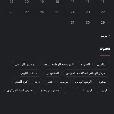
21
20
19
18
17
16
15
28
27
26
25
24
23
22
31
30
29
« يوليو
وسوم
الرئاسي
السراج
المؤسسة الوطنية للنفط
المجلس الرئاسي
المركز الوطني لمكافحة الأمراض
المفقودين
المنتخب الليبي
الهجرة
الوضع الوبائي
ترامب
حفتر
درنة
كرة القدم
كورونا
كورونا ليبيا
ليبيا
محمود أبوزنداح
مصرف ليبيا المركزي