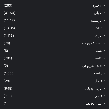
الاخيرة
(260)
الاولى
(4٬750)
الرئيسية
(14٬477)
اخبار
(13٬058)
الراي
(1٬173)
الصحيفة ورقية
(76)
تقنية
(8)
ثقافة
(784)
خالد الجربوعي
(2)
رياضة
(1٬055)
عاجل
(28)
عربي ودولي
(948)
علمي
(190)
على الحائط
(1)