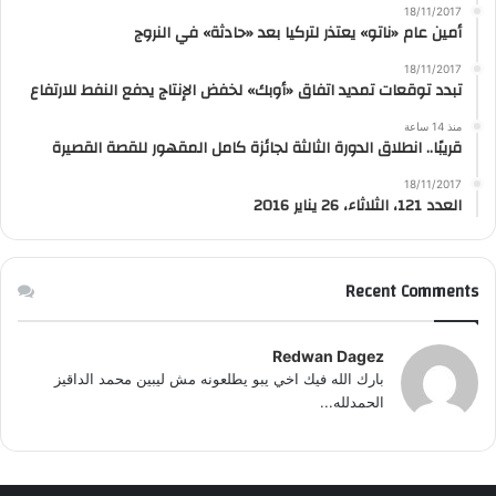
18/11/2017
أمين عام «ناتو» يعتذر لتركيا بعد «حادثة» في النروج
18/11/2017
تبدد توقعات تمديد اتفاق «أوبك» لخفض الإنتاج يدفع النفط للارتفاع
منذ 14 ساعة
قريبًا.. انطلاق الدورة الثالثة لجائزة كامل المقهور للقصة القصيرة
18/11/2017
العدد 121، الثلاثاء، 26 يناير 2016
Recent Comments
Redwan Dagez
بارك الله فيك اخي يبو يطلعونه مش ليبين محمد الداقيز
الحمدلله...