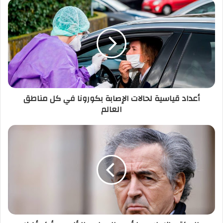
د
ك
ا
ل
إ
ل
ك
ت
ر
أعداد قياسية لحالات الإصابة بكورونا في كل مناطق
و
العالم
ن
ي