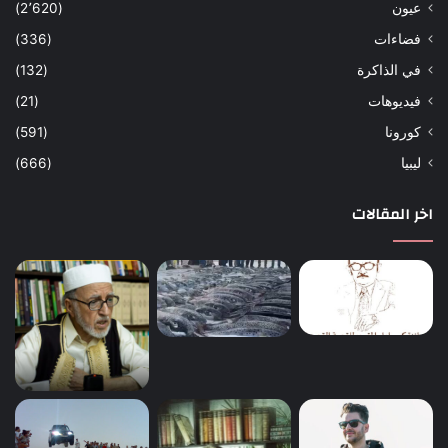
عيون
(2٬620)
فضاءات
(336)
في الذاكرة
(132)
فيديوهات
(21)
كورونا
(591)
ليبيا
(666)
اخر المقالات