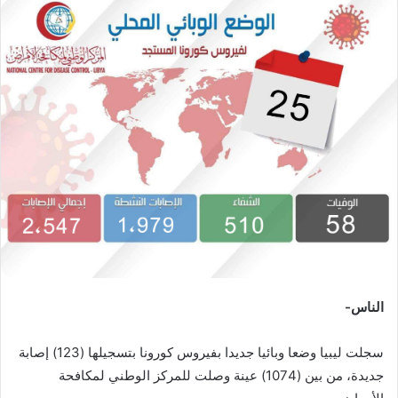
س
ل
ب
ر
ي
د
ا
إ
ل
ك
ت
ر
و
ن
الناس-
ي
ا
سجلت ليبيا وضعا وبائيا جديدا بفيروس كورونا بتسجيلها (123) إصابة
جديدة، من بين (1074) عينة وصلت للمركز الوطني لمكافحة