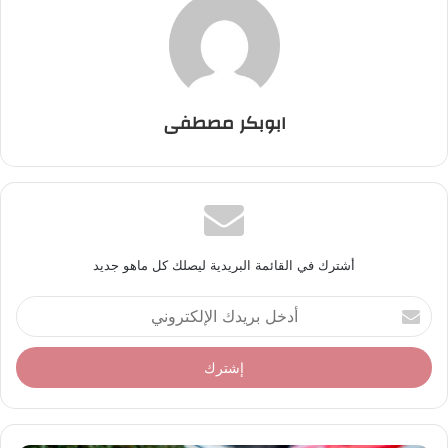
ابوبكر مصطفى
أشترك في القائمة البريدية ليصلك كل ماهو جديد
أ
د
خ
ل
ب
ر
ي