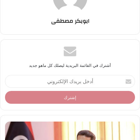
ابوبكر مصطفى
أشترك في القائمة البريدية ليصلك كل ماهو جديد
أ
د
خ
ل
ب
ر
ي
د
ك
ا