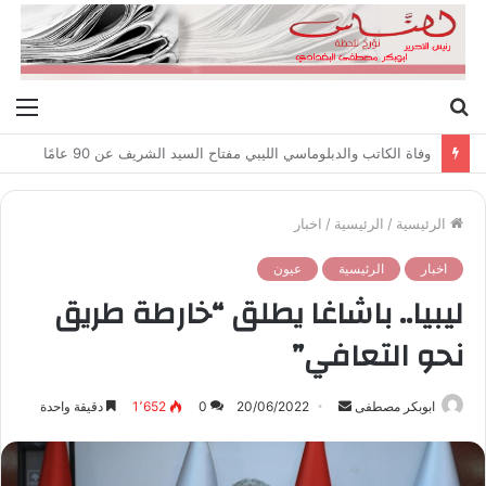
بحث
الق
عن
وفاة الكاتب والدبلوماسي الليبي مفتاح السيد الشريف عن 90 عامًا
الرئيسية
/
الرئيسية
/
اخبار
اخبار
الرئيسية
عيون
ليبيا.. باشاغا يطلق “خارطة طريق
نحو التعافي”
ابوبكر مصطفى
أ
20/06/2022
0
1٬652
دقيقة واحدة
ر
س
ل