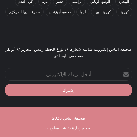
الهجرة
الوضع الوبائي
ترامب
حفتر
درنة
كرة القدم
كورونا
كورونا ليبيا
ليبيا
محمود أبوزنداح
مصرف ليبيا المركزي
صحيقة الناس إلكترونية شاملة شعارها // نؤرخ للحظة رئيس التحرير // أبوبكر
مصطفى البغدادي
أدخل
بريدك
الإلكتروني
صحيفة ألناس 2026
تصميم إدارة تقنية المعلومات