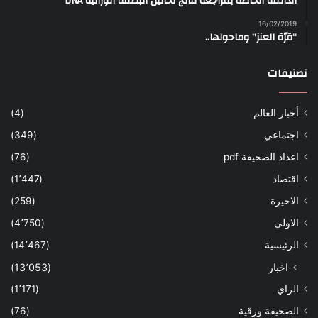
الدائمة الخاصة بمراجعة نتائج تحاليل البصمة الوراثية DNA
16/02/2019
“قرّة العنز” وماحولها..
تصنيفات
أخبار العالم
(4)
اجتماعي
(349)
اعداد الصحيفة pdf
(76)
اقتصاد
(1٬447)
الاخيرة
(259)
الاولى
(4٬750)
الرئيسية
(14٬467)
اخبار
(13٬053)
الراي
(1٬171)
الصحيفة ورقية
(76)