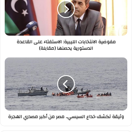
ل
إ
ل
ك
ت
ر
مفوضية الانتخابات الليبية: الاستفتاء على القاعدة
و
الدستورية يحصنها (مقابلة)
ن
ي
وثيقة تكشف خداع السيسي.. مصر من أكبر مصدري الهجرة