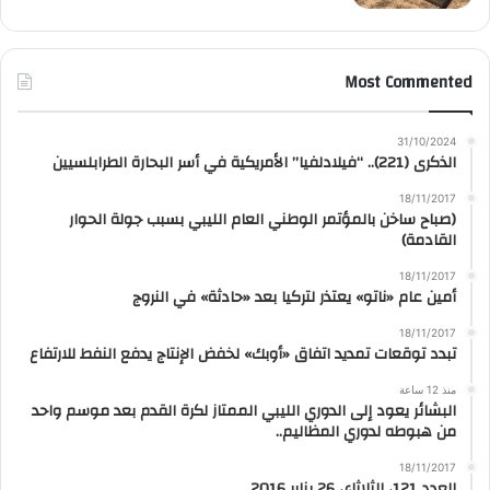
Most Commented
31/10/2024
الذكرى (221).. “فيلادلفيا” الأمريكية في أسر البحارة الطرابلسيين
18/11/2017
(صباح ساخن بالمؤتمر الوطني العام الليبي بسبب جولة الحوار
القادمة)
18/11/2017
أمين عام «ناتو» يعتذر لتركيا بعد «حادثة» في النروج
18/11/2017
تبدد توقعات تمديد اتفاق «أوبك» لخفض الإنتاج يدفع النفط للارتفاع
منذ 12 ساعة
البشائر يعود إلى الدوري الليبي الممتاز لكرة القدم بعد موسم واحد
من هبوطه لدوري المظاليم..
18/11/2017
العدد 121، الثلاثاء، 26 يناير 2016