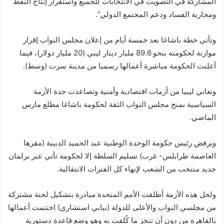
المشاركة في التصويت في الانتخابات للجميع واستقرار إنتاج النفط
ومحاربة الفساد ودعم المجتمع الدولي”.
وتأتي خطة باشاغا بعد خمسة أيام من إعلان مجلس النواب إقرار
موازنة لحكومته بنحو 89.6 مليار دينار ليبي (20 مليار دولار)، فيما
أعلنت الحكومة مباشرة أعمالها رسميا من مدينة سرت (وسط).
وتعاني ليبيا من أزمات اقتصادية وأمنية وتصاعدت حدة الأزمة
السياسية بمنح مجلس النواب الثقة لحكومة باشاغا مطلع مارس
الماضي.
ويرفض رئيس حكومة الوحدة الوطنية عبد الحميد الدبيبة (مقرها
العاصمة طرابلس- غرب) تسليم السلطة إلا لحكومة تأتي عبر برلمان
جديد منتخب من الشعب لإنهاء كل الفترات الانتقالية.
ولحل هذه الأزمة أطلقت الأمم المتحدة مبادرة بتشكيل لجنة مشتركة
من مجلسي النواب والأعلى للدولة (نيابي استشاري) اختتمت أعمالها
بالقاهرة من دون أن تنجز ما كُلفت به وهو وضع قاعدة دستورية