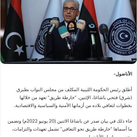
ب
ر
ي
د
ا
إ
ل
ك
ت
ر
الأناضول-
و
ن
أطلق رئيس الحكومة الليبية المكلف من مجلس النواب بطبرق
ي
(شرق) فتحي باشاغا، الإثنين، “خارطة طريق” تعهد من خلالها
ا
بخطوات لتعافي بلاده من أزماتها الأمنية والسياسية والاقتصادية.
جاء ذلك في بيان صدر عن باشاغا الاثنين (20 يونيو 2022م) وتضمن
ما أسماها “خارطة طريق نحو التعافي” تشمل تعهدات والتزامات،
بحسب مراسل الأناضول.