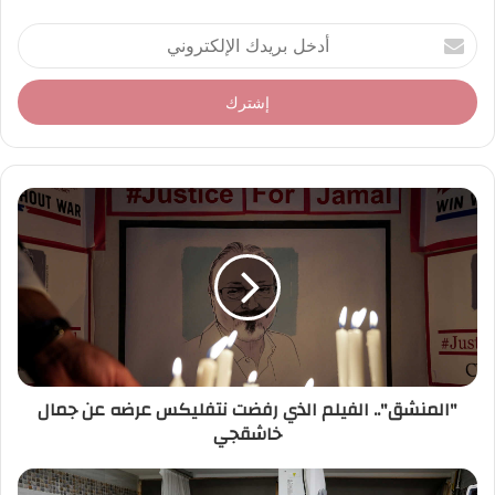
أ
د
خ
ل
ب
ر
ي
د
ك
ا
ل
إ
ل
ك
ت
ر
"المنشق".. الفيلم الذي رفضت نتفليكس عرضه عن جمال
و
خاشقجي
ن
ي