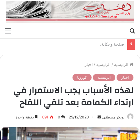
بحث
الق
عن
صفحة وحكاية،
الرئيسية
/
الرئيسية
/
اخبار
اخبار
الرئيسية
كورونا
لهذه الأسباب يجب الاستمرار في
ارتداء الكمامة بعد تلقي اللقاح
ابوبكر مصطفى
أ
25/12/2020
0
891
دقيقة واحدة
ر
س
ل