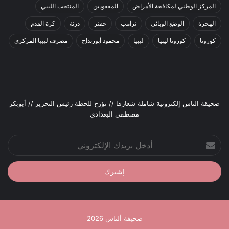
المركز الوطني لمكافحة الأمراض
المفقودين
المنتخب الليبي
الهجرة
الوضع الوبائي
ترامب
حفتر
درنة
كرة القدم
كورونا
كورونا ليبيا
ليبيا
محمود أبوزنداح
مصرف ليبيا المركزي
صحيقة الناس إلكترونية شاملة شعارها // نؤرخ للحظة رئيس التحرير // أبوبكر
مصطفى البغدادي
أدخل
بريدك
الإلكتروني
صحيفة ألناس 2026