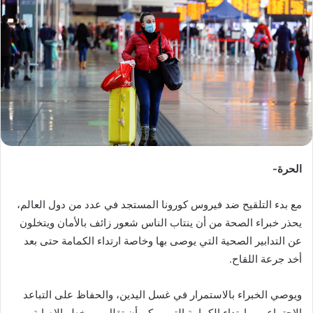
ب
ر
ي
د
ا
إ
ل
ك
ت
ر
الحرة-
و
ن
مع بدء التلقيح ضد فيروس كورونا المستجد في عدد من دول العالم،
ي
يحذر خبراء الصحة من أن ينتاب الناس شعور زائف بالأمان ويتخلون
ا
عن التدابير الصحية التي يوصى بها وخاصة ارتداء الكمامة حتى بعد
أخد جرعة اللقاح.
ويوصي الخبراء بالاستمرار في غسل اليدين، والحفاظ على التباعد
الاجتماعي، وارتداء الكمامة التي يمكن أن تقلل من خطر الإصابة