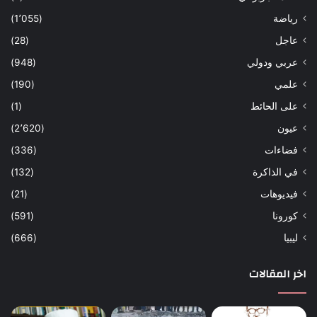
رياضة
(1٬055)
عاجل
(28)
عربي ودولي
(948)
علمي
(190)
على الحائط
(1)
عيون
(2٬620)
فضاءات
(336)
في الذاكرة
(132)
فيديوهات
(21)
كورونا
(591)
ليبيا
(666)
اخر المقالات