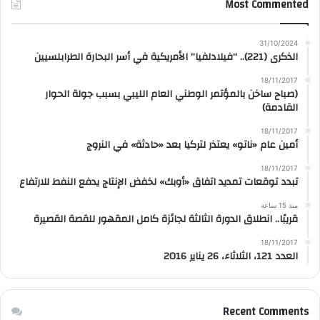
Most Commented
31/10/2024
الذكرى (221).. “فيلادلفيا” الأمريكية في أسر البحارة الطرابلسيين
18/11/2017
(صباح ساخن بالمؤتمر الوطني العام الليبي بسبب جولة الحوار
القادمة)
18/11/2017
أمين عام «ناتو» يعتذر لتركيا بعد «حادثة» في النروج
18/11/2017
تبدد توقعات تمديد اتفاق «أوبك» لخفض الإنتاج يدفع النفط للارتفاع
منذ 15 ساعة
قريبًا.. انطلاق الدورة الثالثة لجائزة كامل المقهور للقصة القصيرة
18/11/2017
العدد 121، الثلاثاء، 26 يناير 2016
Recent Comments