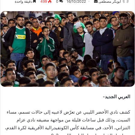
ابوبكر مصطفى
أ
16/10/2022
0
499
دقيقة واحدة
ر
س
ل
ب
ر
ي
د
ا
إ
ل
ك
ت
ر
العربي الجديد-
و
ن
كشف نادي الأخضر الليبي عن تعرّض لاعبيه إلى حالات تسمم، مساء
ي
السبت، وذلك قبل ساعات قليلة من مواجهة مضيفه نادي عزام
ا
التنزاني، الأحد، في مسابقة كأس الكونفيدرالية الأفريقية لكرة القدم،