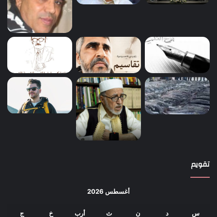
تقويم
أغسطس 2026
س
د
ن
ث
أرب
خ
ج