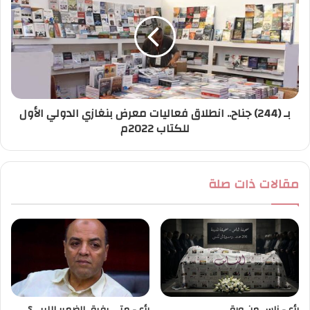
بـ (244) جناح.. انطلاق فعاليات معرض بنغازي الدولي الأول
للكتاب 2022م
مقالات ذات صلة
رأي- ناس من ورق..
رأي- متي يفيق الضمير الليبي؟