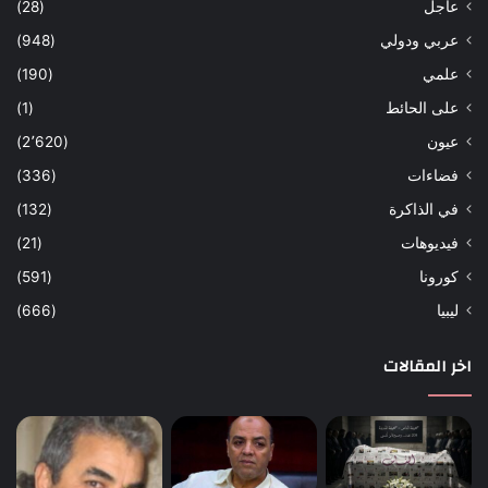
عاجل
(28)
عربي ودولي
(948)
علمي
(190)
على الحائط
(1)
عيون
(2٬620)
فضاءات
(336)
في الذاكرة
(132)
فيديوهات
(21)
كورونا
(591)
ليبيا
(666)
اخر المقالات