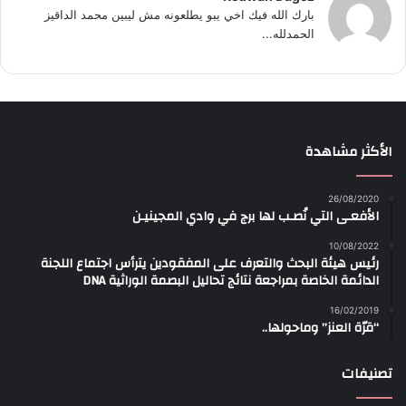
بارك الله فيك اخي يبو يطلعونه مش ليبين محمد الداقيز
الحمدلله...
الأكثر مشاهدة
26/08/2020
الأفعـى التي نُصـب لها برج في وادي المجينيـن
10/08/2022
رئيس هيئة البحث والتعرف على المفقودين يترأس اجتماع اللجنة
الدائمة الخاصة بمراجعة نتائج تحاليل البصمة الوراثية DNA
16/02/2019
“قرّة العنز” وماحولها..
تصنيفات