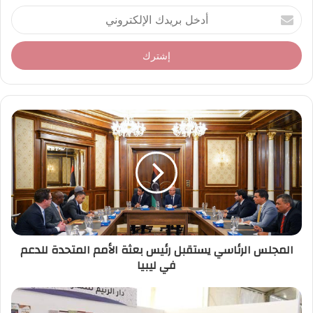
أ
د
خ
ل
ب
ر
ي
د
ك
ا
ل
إ
ل
ك
ت
ر
المجلس الرئاسي يستقبل رئيس بعثة الأمم المتحدة للدعم
و
في ليبيا
ن
ي