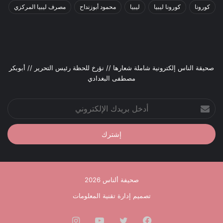
كورونا
كورونا ليبيا
ليبيا
محمود أبوزنداح
مصرف ليبيا المركزي
صحيقة الناس إلكترونية شاملة شعارها // نؤرخ للحظة رئيس التحرير // أبوبكر
مصطفى البغدادي
أدخل
بريدك
الإلكتروني
صحيفة ألناس 2026
تصميم إدارة تقنية المعلومات
فيسبوك
تويتر
يوتيوب
انستقرام