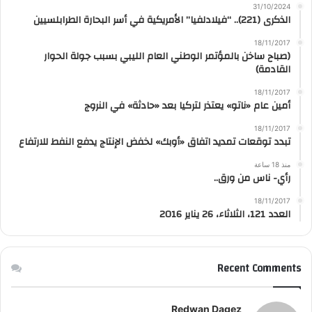
31/10/2024
الذكرى (221).. “فيلادلفيا” الأمريكية في أسر البحارة الطرابلسيين
18/11/2017
(صباح ساخن بالمؤتمر الوطني العام الليبي بسبب جولة الحوار
القادمة)
18/11/2017
أمين عام «ناتو» يعتذر لتركيا بعد «حادثة» في النروج
18/11/2017
تبدد توقعات تمديد اتفاق «أوبك» لخفض الإنتاج يدفع النفط للارتفاع
منذ 18 ساعة
رأي- ناس من ورق..
18/11/2017
العدد 121، الثلاثاء، 26 يناير 2016
Recent Comments
Redwan Dagez