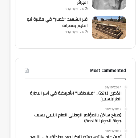
الجزائر
21/01/2024
قبر الشهيد “كعبار” في مقبرة أبو
اعليم بمصراتة
13/01/2024
Most Commented
31/10/2024
الذكرى (221).. “فيلادلفيا” الأمريكية في أسر البحارة
الطرابلسيين
18/11/2017
(صباح ساخن بالمؤتمر الوطني العام الليبي بسبب
جولة الحوار القادمة)
18/11/2017
أمين عام «ناتو» يعتذر لتركيا بعد «حادثة» في النروج