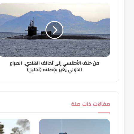
ك
ا
ل
إ
ل
ك
ت
ر
و
ن
من حلف الأطلسي إلى تحالف الهادي.. الصراع
ي
الدولي يغير بوصلته (تحليل)
مقالات ذات صلة