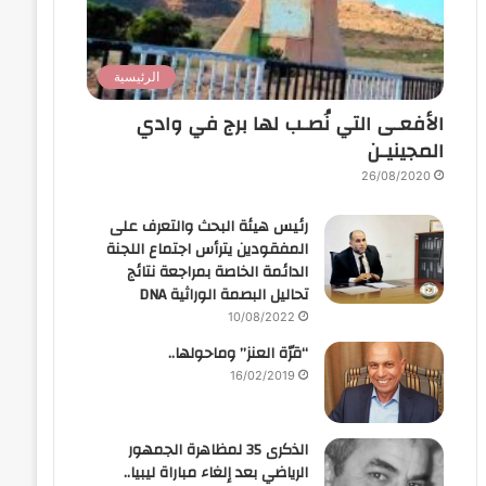
الرئيسية
الأفعـى التي نُصـب لها برج في وادي
المجينيـن
26/08/2020
رئيس هيئة البحث والتعرف على
المفقودين يترأس اجتماع اللجنة
الدائمة الخاصة بمراجعة نتائج
تحاليل البصمة الوراثية DNA
10/08/2022
“قرّة العنز” وماحولها..
16/02/2019
الذكرى 35 لمظاهرة الجمهور
الرياضي بعد إلغاء مباراة ليبيا..