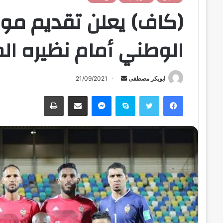
(كاف) يعلن تقديم موع
الوطني أمام نظيره ال
ابوبكر مصطفى
أ
21/09/2021
ر
فيسبوك
تويتر
سكايب
ماسنجر
مشاركة عبر البريد
طباعة
س
ل
ب
ر
ي
د
ا
إ
ل
ك
ت