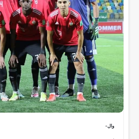
ر
و
ن
ي
ا
وال-