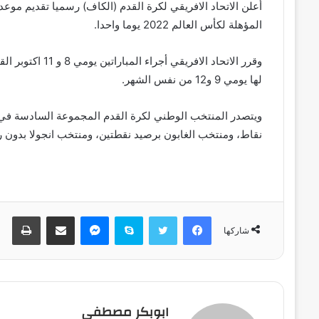
أعلن الاتحاد الافريقي لكرة القدم (الكاف) رسميا تقديم مو
المؤهلة لكأس العالم 2022 يوما واحدا.
وقرر الاتحاد الاف
لها يومي 9 و12 من نفس الشهر.
نقاط، ومنتخب الغابون برصيد نقطتين، ومنتخب انجولا بدون ر
فيسبوك
تويتر
سكايب
ماسنجر
مشاركة عبر البريد
طباعة
شاركها
ابوبكر مصطفى