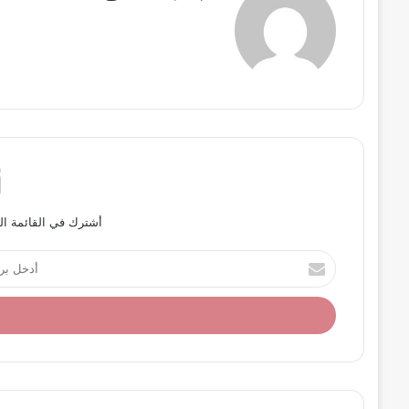
أشترك في القائمة ال
أ
د
خ
ل
ب
ر
ي
د