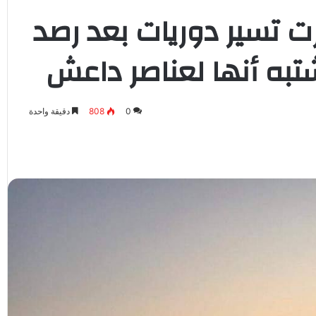
 تسير دوريات بعد رصد
به أنها لعناصر داعش
0
808
دقيقة واحدة