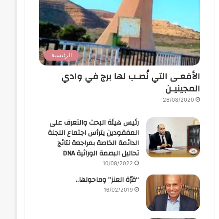
الرئيسية
الأفعـى التي نُصـب لها برج في وادي
المجينيـن
26/08/2020
رئيس هيئة البحث والتعرف على
المفقودين يترأس اجتماع اللجنة
الدائمة الخاصة بمراجعة نتائج
تحاليل البصمة الوراثية DNA
10/08/2022
“قرّة العنز” وماحولها..
16/02/2019