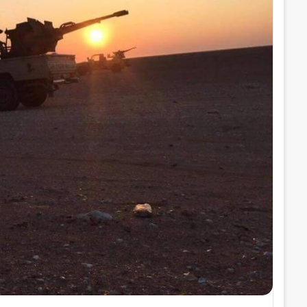
ر
و
ن
ي
ا