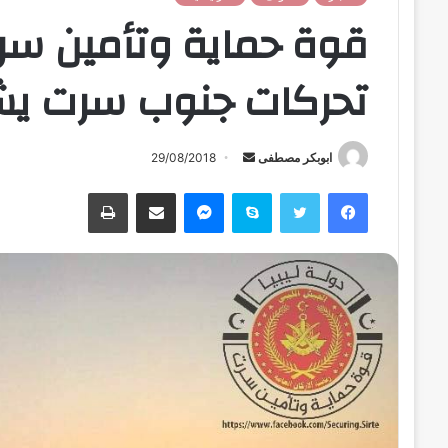
قوة حماية وتأمين سرت
تحركات جنوب سرت يشت
ابوبكر مصطفى
أ
29/08/2018
ر
فيسبوك
تويتر
سكايب
ماسنجر
مشاركة عبر البريد
طباعة
س
ل
ب
ر
ي
د
ا
إ
ل
ك
ت