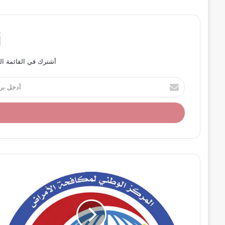
أشترك في القائمة ال
أ
د
خ
ل
ب
ر
ي
د
ك
ا
ل
إ
ل
ك