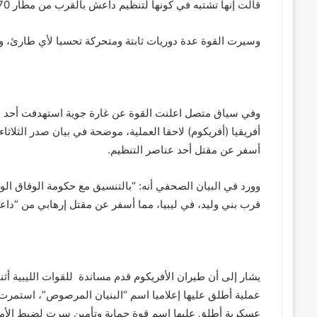
قالت إنها تشتبه في كونها لتنظيم داعش بالقرب من مطار 70 جنوب سرت.
وسيرت القوة عدة دوريات ثابتة ومتحركة تحسبا لأي طارئ، 
وفي سياق متصل اعلنت القوة عن غارة جوية استهدفت أحد قيا
أفريقيا (أفريكوم) لاحقا العملية، موضحة في بيان صدر الثلاثاء
أسفر عن مقتل أحد عناصر التنظيم.
وورد في البيان الصحفي أنه: “بالتنسيق مع حكومة الوفاق الوطن
قرب بني وليد، في ليبيا، مما أسفر عن مقتل إرهابي من “داعش
عملية أطلق عليها إعلاميا اسم “البنيان المرصوص”، استمرت 
عسكرية أطلق عليها اسم قوة حماية وتأمين سرت لضبط الأم