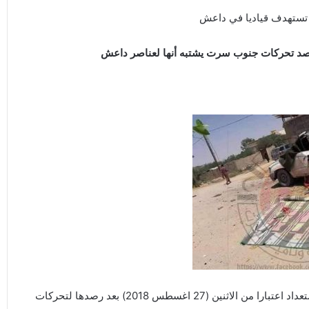
 تستهدف قياديا في داعش
رصد تحركات جنوب سرت يشتبه أنها لعناصر داعش
قالت قوة حماية وتأمين سرت إنها رفعت درجة الاستعداد اعتبارا من الاثنين (27 اغسطس 2018) بعد رصدها لتحركات