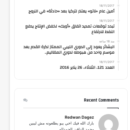
18/11/2017
أمين عام «ناتو» يعتذر لتركيا بعد «حادثة» في النروج
18/11/2017
تبدد توقعات تمديد اتفاق «أوبك» لخفض الإنتاج يدفع
النفط للارتفاع
منذ 18 ساعة
البشائر يعود إلى الدوري الليبي الممتاز لكرة القدم بعد
موسم واحد من هبوطه لدوري المظاليم..
18/11/2017
العدد 121، الثلاثاء، 26 يناير 2016
Recent Comments
Redwan Dagez
بارك الله فيك اخي يبو يطلعونه مش ليبين
محمد الداقيز الحمدلله...