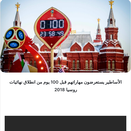
س
ل
ب
ر
ي
د
ا
إ
ل
ك
ت
ر
الأساطير يستعرضون مهاراتهم قبل 100 يوم من انطلاق نهائيات
و
روسيا 2018
ن
ي
ا