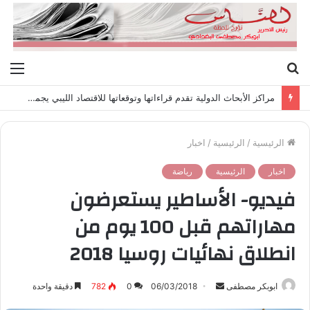
بحث
الق
عن
عشر حكومات وأحد عشر تشكيلاً وزارياً في ليبيا بين الاستقلال والانقلاب (1951 – 1969)
الرئيسية
/
الرئيسية
/
اخبار
اخبار
الرئيسية
رياضة
فيديو- الأساطير يستعرضون
مهاراتهم قبل 100 يوم من
انطلاق نهائيات روسيا 2018
ابوبكر مصطفى
أ
06/03/2018
0
782
دقيقة واحدة
ر