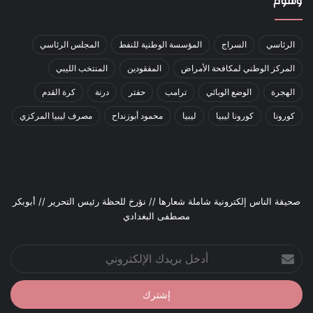
وسوم
الرئاسي
السراج
المؤسسة الوطنية للنفط
المجلس الرئاسي
المركز الوطني لمكافحة الأمراض
المفقودين
المنتخب الليبي
الهجرة
الوضع الوبائي
ترامب
حفتر
درنة
كرة القدم
كورونا
كورونا ليبيا
ليبيا
محمود أبوزنداح
مصرف ليبيا المركزي
صحيقة الناس إلكترونية شاملة شعارها // نؤرخ للحظة رئيس التحرير // أبوبكر
مصطفى البغدادي
أدخل
بريدك
الإلكتروني