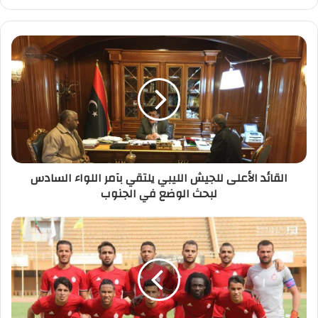
ر
ي
د
ك
ا
ل
إ
ل
ك
ت
ر
القائد الأعلى للجيش الليبي يلتقي بآمر اللواء السادس
و
لبحث الوضع في الجنوب
ن
ي