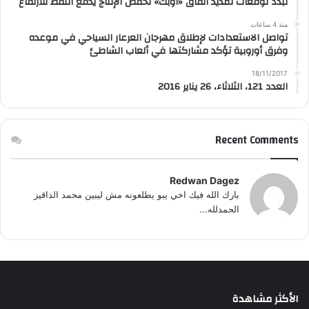
تبدد توقعات تمديد اتفاق «أوبك» لخفض الإنتاج يدفع النفط للارتفاع
منذ 4 ساعات
تواصل الاستعدادات لإطلاق مهرجان العرعار السياحي في موعده
وفرق أوروبية تؤكد مشاركتها في ألعاب الشاطئ
18/11/2017
العدد 121، الثلاثاء، 26 يناير 2016
Recent Comments
Redwan Dagez
بارك الله فيك اخي يبو يطلعونه مش ليبين محمد الداقيز
الحمدلله...
الأكثر مشاهدة