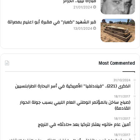
مباراة ليبيا.. الجزائر
21/01/2024
قبر الشهيد “كعبار” في مقبرة أبو اعليم بمصراتة
13/01/2024
Most Commented
31/10/2024
الذكرى (221).. “فيلادلفيا” الأمريكية في أسر البحارة الطرابلسيين
18/11/2017
(صباح ساخن بالمؤتمر الوطني العام الليبي بسبب جولة الحوار
القادمة)
18/11/2017
أمين عام «ناتو» يعتذر لتركيا بعد «حادثة» في النروج
18/11/2017