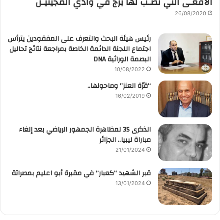
الأفعـى التي نُصـب لها برج في وادي المجينيـن
26/08/2020
رئيس هيئة البحث والتعرف على المفقودين يترأس
اجتماع اللجنة الدائمة الخاصة بمراجعة نتائج تحاليل
البصمة الوراثية DNA
10/08/2022
“قرّة العنز” وماحولها..
16/02/2019
الذكرى 35 لمظاهرة الجمهور الرياضي بعد إلغاء
مباراة ليبيا.. الجزائر
21/01/2024
قبر الشهيد “كعبار” في مقبرة أبو اعليم بمصراتة
13/01/2024