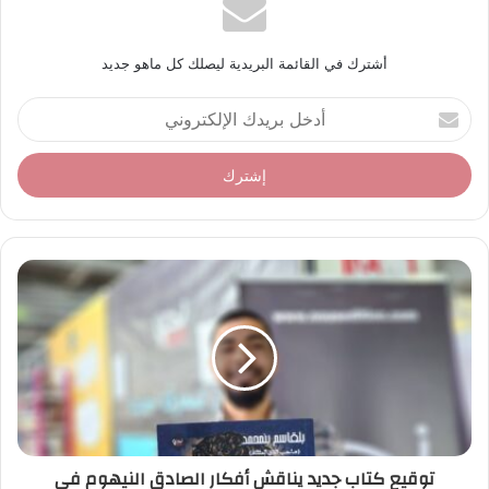
أشترك في القائمة البريدية ليصلك كل ماهو جديد
أ
د
خ
ل
ب
ر
ي
د
ك
ا
ل
إ
ل
ك
ت
ر
توقيع كتاب جديد يناقش أفكار الصادق النيهوم في
و