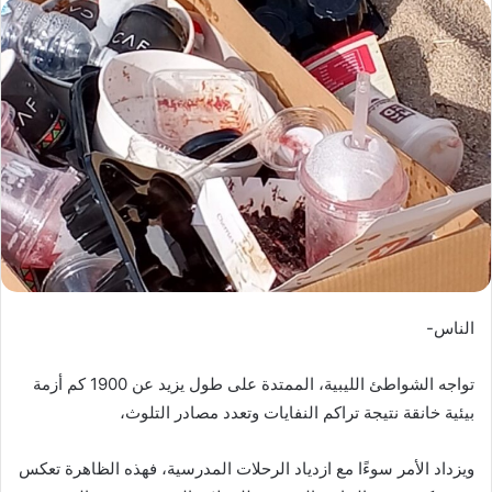
س
ل
ب
ر
ي
د
ا
إ
ل
ك
ت
ر
الناس-
و
ن
تواجه الشواطئ الليبية، الممتدة على طول يزيد عن 1900 كم أزمة
ي
ا
بيئية خانقة نتيجة تراكم النفايات وتعدد مصادر التلوث،
ويزداد الأمر سوءًا مع ازدياد الرحلات المدرسية، فهذه الظاهرة تعكس