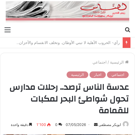
بحث
الق
عن
رأي- الحروب الأهلية لا تبني الأوطان. وتخلف الانقسام والأحزان..
الرئيسية
/
اجتماعي
اجتماعي
اخبار
الرئيسية
عدسة الناس ترصد.. رحلات مدارس
تحول شواطئ البحر لمكبات
للقمامة
ابوبكر مصطفى
أ
07/05/2026
0
1٬100
دقيقة واحدة
ر