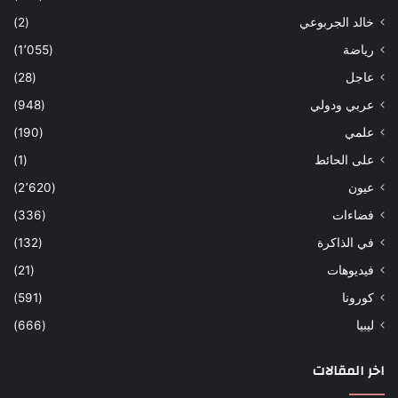
خالد الجربوعي
(2)
رياضة
(1٬055)
عاجل
(28)
عربي ودولي
(948)
علمي
(190)
على الحائط
(1)
عيون
(2٬620)
فضاءات
(336)
في الذاكرة
(132)
فيديوهات
(21)
كورونا
(591)
ليبيا
(666)
اخر المقالات