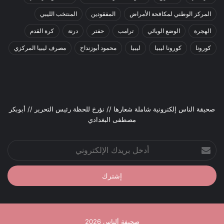
المركز الوطني لمكافحة الأمراض
المفقودين
المنتخب الليبي
الهجرة
الوضع الوبائي
ترامب
حفتر
درنة
كرة القدم
كورونا
كورونا ليبيا
ليبيا
محمود أبوزنداح
مصرف ليبيا المركزي
صحيقة الناس إلكترونية شاملة شعارها // نؤرخ للحظة رئيس التحرير // أبوبكر
مصطفى البغدادي
أدخل
بريدك
الإلكتروني
صحيفة ألناس 2026