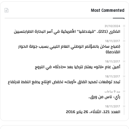
Most Commented
31/10/2024
الذكرى (221).. “فيلادلفيا” الأمريكية في أسر البحارة الطرابلسيين
18/11/2017
(صباح ساخن بالمؤتمر الوطني العام الليبي بسبب جولة الحوار
القادمة)
18/11/2017
أمين عام «ناتو» يعتذر لتركيا بعد «حادثة» في النروج
18/11/2017
تبدد توقعات تمديد اتفاق «أوبك» لخفض الإنتاج يدفع النفط للارتفاع
منذ 9 ساعات
رأي- ناس من ورق..
18/11/2017
العدد 121، الثلاثاء، 26 يناير 2016