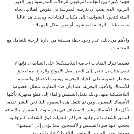
فجوة كبيرة بين الجانب الترفيهي للرحلات المدرسية وبين الدور
التربوي الذي يجب أن تغرسه المدرسة في نفوس الطلاب، تجاه
البيئة لتتحول الشواطئ إلى مكبات للنفايات، ويحدث هذا غالباً
بسبب غياب الرقابة المباشرة، أونقص سلال المهملات..
والأهم من ذلك، عدم وجود خطة مسبقة من إدارة الرحلة للتعامل مع
المخلفات.
فعندما تترك النفايات (خاصة البلاستيكية) على الشاطئ، فإنها لا
تبقى هناك بل تنتقل إلى البحر بفعل الأمواج والرياح، مما يخلق
مخاطر جسيمة على الحياة البحرية، ويسبب الاختناق والتسمم
للأسماك والأحياء البحرية، علما بأن هذه النفايات تتحلل، خصوصا
البلاستيكية منها، وذلك بفعل الشمس والماء إلى قطع مجهرية تأكلها
الأسماك الصغيرة، ومن ثم تنتقل هذه السموم إلينا نحن البشر عندما
نأكل تلك الأسماك وعند الاصطياف في بحر ملوث بالسموم، بالإضافة
لتدمير الشعاب المرجانية، فتراكم النفايات فوق الشعاب المرجانية
يحجب عنها ضوء الشمس والأكسجين، مما يؤدي إلى “تبييضها”
وموتها، وهي المأوى الأساسي لآلاف الكائنات البحرية.