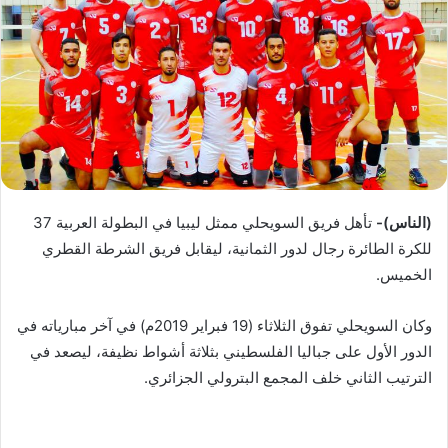
ب
ر
ي
د
ا
إ
ل
ك
ت
(الناس)-
تأهل فريق السويحلي ممثل ليبيا في البطولة العربية 37
ر
للكرة الطائرة رجال لدور الثمانية، ليقابل فريق الشرطة القطري
و
الخميس.
ن
ي
وكان السويحلي تفوق الثلاثاء (19 فبراير 2019م) في آخر مبارياته في
ا
الدور الأول على جباليا الفلسطيني بثلاثة أشواط نظيفة، ليصعد في
الترتيب الثاني خلف المجمع البترولي الجزائري.