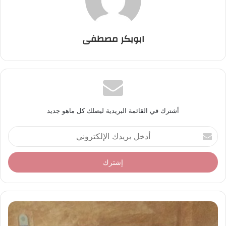
ابوبكر مصطفى
أشترك في القائمة البريدية ليصلك كل ماهو جديد
أ
د
خ
ل
ب
ر
ي
د
ك