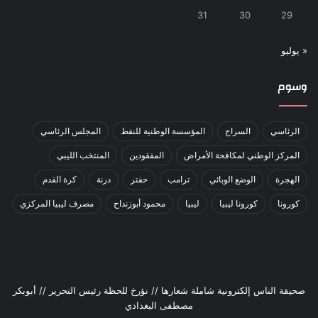
31
30
29
« يوليو
وسوم
الرئاسي
السراج
المؤسسة الوطنية للنفط
المجلس الرئاسي
المركز الوطني لمكافحة الأمراض
المفقودين
المنتخب الليبي
الهجرة
الوضع الوبائي
ترامب
حفتر
درنة
كرة القدم
كورونا
كورونا ليبيا
ليبيا
محمود أبوزنداح
مصرف ليبيا المركزي
صحيقة الناس إلكترونية شاملة شعارها // نؤرخ للحظة رئيس التحرير // أبوبكر
مصطفى البغدادي