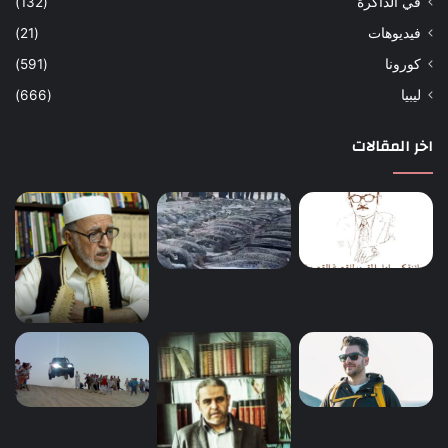
في الذاكرة
(132)
فيديوهات
(21)
كورونا
(591)
ليبيا
(666)
اخر المقالات