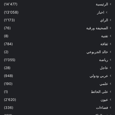
الرئيسية
(14٬477)
اخبار
(13٬058)
الراي
(1٬173)
الصحيفة ورقية
(76)
تقنية
(8)
ثقافة
(784)
خالد الجربوعي
(2)
رياضة
(1٬055)
عاجل
(28)
عربي ودولي
(948)
علمي
(190)
على الحائط
(1)
عيون
(2٬620)
فضاءات
(336)