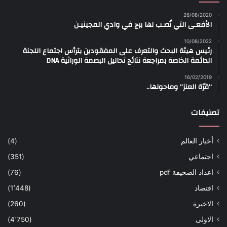
26/08/2020
الأفعـى التي نُصـب لها برج في وادي المجينيـن
10/08/2022
رئيس هيئة البحث والتعرف على المفقودين يترأس اجتماع اللجنة
الدائمة الخاصة بمراجعة نتائج تحاليل البصمة الوراثية DNA
16/02/2019
“قرّة العنز” وماحولها..
تصنيفات
أخبار العالم
(4)
اجتماعي
(351)
اعداد الصحيفة pdf
(76)
اقتصاد
(1٬448)
الاخيرة
(260)
الاولى
(4٬750)