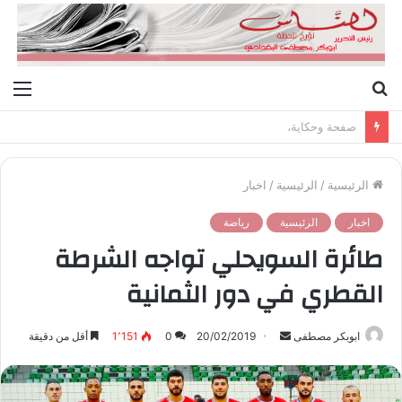
بحث
الق
عن
صفحة وحكاية،
الرئيسية
/
الرئيسية
/
اخبار
اخبار
الرئيسية
رياضة
طائرة السويحلي تواجه الشرطة
القطري في دور الثمانية
ابوبكر مصطفى
أ
20/02/2019
0
1٬151
أقل من دقيقة
ر
س
ل