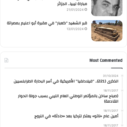
مباراة ليبيا.. الجزائر
21/01/2024
قبر الشهيد “كعبار” في مقبرة أبو اعليم بمصراتة
13/01/2024
Most Commented
31/10/2024
الذكرى (221).. “فيلادلفيا” الأمريكية في أسر البحارة الطرابلسيين
18/11/2017
(صباح ساخن بالمؤتمر الوطني العام الليبي بسبب جولة الحوار
القادمة)
18/11/2017
أمين عام «ناتو» يعتذر لتركيا بعد «حادثة» في النروج
18/11/2017