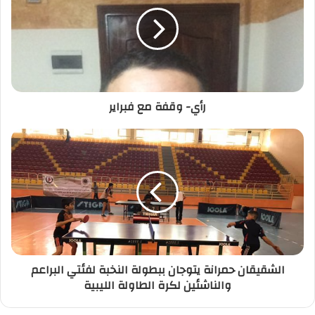
ا
ل
إ
ل
ك
ت
ر
رأي- وقفة مع فبراير
و
ن
ي
الشقيقان حمرانة يتوجان ببطولة النخبة لفئتي البراعم
والناشئين لكرة الطاولة الليبية